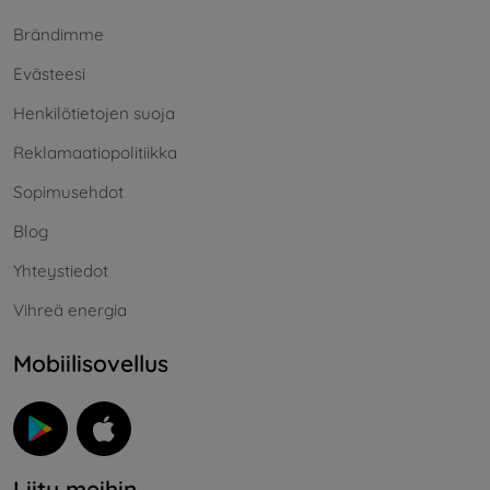
Brändimme
Evästeesi
Henkilötietojen suoja
Reklamaatiopolitiikka
Sopimusehdot
Blog
Yhteystiedot
Vihreä energia
Mobiilisovellus
Liity meihin