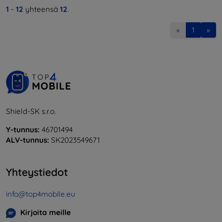
1
-
12
yhteensä
12
.
«
1
»
Shield-SK s.r.o.
Y-tunnus:
46701494
ALV-tunnus:
SK2023549671
Yhteystiedot
info@top4mobile.eu
Kirjoita meille