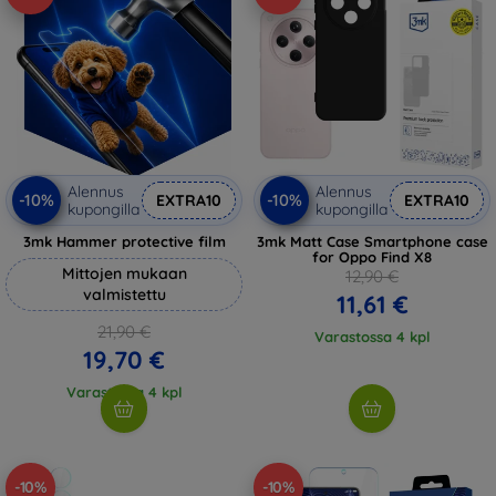
Alennus
Alennus
-10%
-10%
EXTRA10
EXTRA10
kupongilla
kupongilla
3mk Hammer protective film
3mk Matt Case Smartphone case
for Oppo Find X8
Mittojen mukaan
12,90 €
valmistettu
11,61 €
21,90 €
Varastossa 4 kpl
19,70 €
Varastossa 4 kpl
-10%
-10%