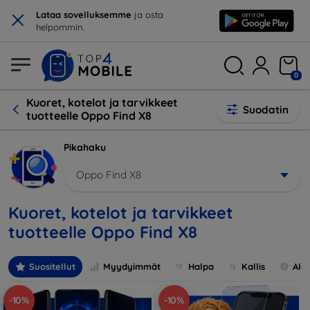
×
Lataa sovelluksemme
ja osta
helpommin.
0
Kuoret, kotelot ja tarvikkeet
Suodatin
tuotteelle Oppo Find X8
Pikahaku
Oppo Find X8
Kuoret, kotelot ja tarvikkeet
tuotteelle Oppo Find X8
Suositellut
Myydyimmät
Halpa
Kallis
Ale
-10%
-10%