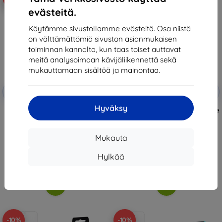
evästeitä.
Käytämme sivustollamme evästeitä. Osa niistä
on välttämättömiä sivuston asianmukaisen
toiminnan kannalta, kun taas toiset auttavat
meitä analysoimaan kävijäliikennettä sekä
mukauttamaan sisältöä ja mainontaa.
Alennus
Alennus
-10%
-10%
EXTRA10
EXTRA10
kupongilla
kupongilla
Hyväksy
3mk FlexibleGlass Hybrid glass
3mk Clear Case Smartphone case
for Oppo Find X8
for Oppo Find X8
12,90 €
12,90 €
11,61 €
11,61 €
Mukauta
Varastossa > 5 kpl
Varastossa 3 kpl
Hylkää
-10%
-10%