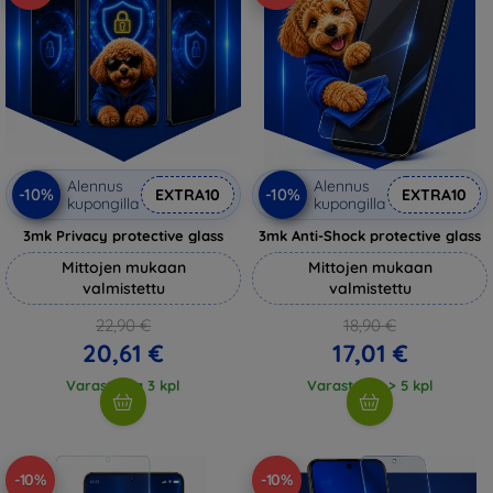
Alennus
Alennus
-10%
-10%
EXTRA10
EXTRA10
kupongilla
kupongilla
3mk Privacy protective glass
3mk Anti-Shock protective glass
Mittojen mukaan
Mittojen mukaan
valmistettu
valmistettu
22,90 €
18,90 €
20,61 €
17,01 €
Varastossa 3 kpl
Varastossa > 5 kpl
-10%
-10%