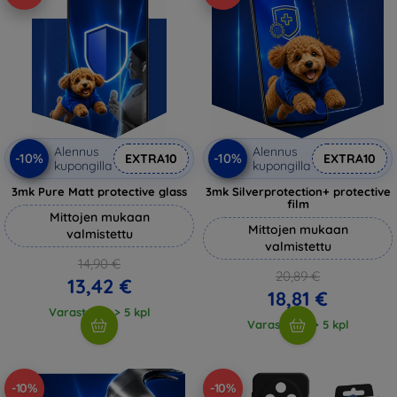
Alennus
Alennus
-10%
-10%
EXTRA10
EXTRA10
kupongilla
kupongilla
3mk Pure Matt protective glass
3mk Silverprotection+ protective
film
Mittojen mukaan
Mittojen mukaan
valmistettu
valmistettu
14,90 €
20,89 €
13,42 €
18,81 €
Varastossa > 5 kpl
Varastossa > 5 kpl
-10%
-10%