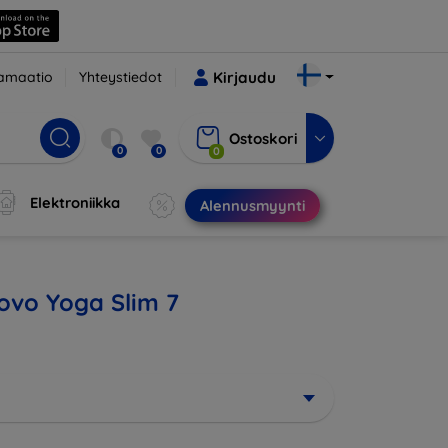
amaatio
Yhteystiedot
Kirjaudu
Ostoskori
0
0
0
Elektroniikka
Alennusmyynti
novo Yoga Slim 7