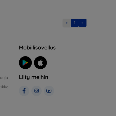
«
1
»
Mobiilisovellus
Liity meihin
suoja
iikka