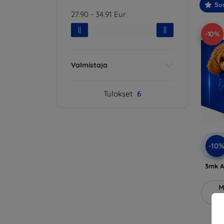
Suo
27.90
-
34.91
Eur
-10%
Valmistaja
Tulokset
6
-10
3mk A
M