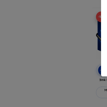
V
-10%
-10
3mk 
M