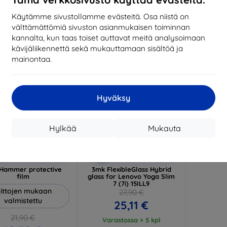
17,01 €
13,42 €
Käytämme sivustollamme evästeitä. Osa niistä on
arastossa > 5 kpl
Varastossa > 5 kpl
välttämättömiä sivuston asianmukaisen toiminnan
-10%
kannalta, kun taas toiset auttavat meitä analysoimaan
kävijäliikennettä sekä mukauttamaan sisältöä ja
mainontaa.
Hyväksy
Hylkää
Mukauta
Alennus
Alennus
%
-10%
EXTRA10
EXTRA10
kupongilla
kupongilla
Hammer protective
3mk FlexibleGlass Hybrid
film
glass for Lenovo Yoga Slim
7 (7i) 15ILL9
ittojen mukaan
27,90 €
valmistettu
25,11 €
21,90 €
Varastossa > 5 kpl