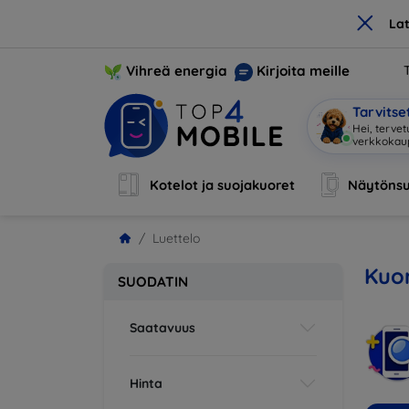
×
La
Vihreä energia
Kirjoita meille
Tarvits
Hei, terve
Kotelot ja suojakuoret
Näytönsu
Luettelo
Kuor
SUODATIN
Saatavuus
Hinta