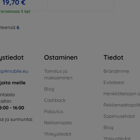
19,70 €
arastossa 3 kpl
teensä
6
.
ystiedot
Ostaminen
Tiedot
op4mobile.eu
Toimitus ja
Brändimme
maksaminen
Evästeesi
rjoita meille
Blog
Henkilötietojen 
taista
Cashback
aihin:
Reklamaatiopolit
8:00 - 16:00
Palautus
Sopimusehdot
i ja sunnuntai:
Reklamaatio
Blog
Yhteystiedot
Yhteystiedot