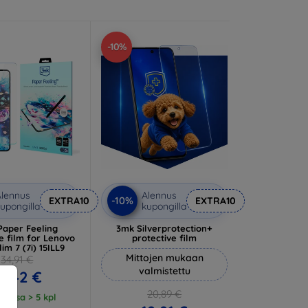
-10%
lennus
Alennus
-10%
EXTRA10
EXTRA10
upongilla
kupongilla
Paper Feeling
3mk Silverprotection+
e film for Lenovo
protective film
im 7 (7i) 15ILL9
Mittojen mukaan
34,91 €
valmistettu
1,42 €
20,89 €
tossa > 5 kpl