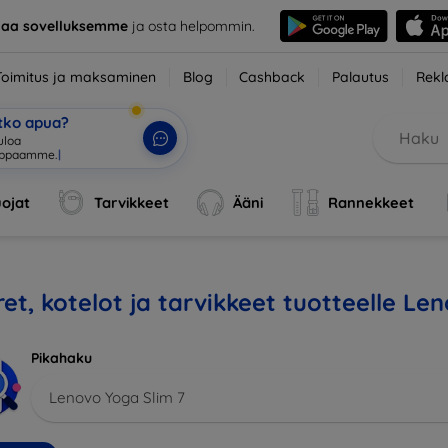
taa sovelluksemme
ja osta helpommin.
Toimitus ja maksaminen
Blog
Cashback
Palautus
Rekl
etko apua?
tuloa verkk
|
ojat
Tarvikkeet
Ääni
Rannekkeet
et, kotelot ja tarvikkeet tuotteelle Le
Pikahaku
Lenovo Yoga Slim 7