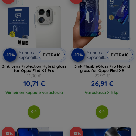
Alennus
Alennus
-10%
-10%
EXTRA10
EXTRA10
kupongilla
kupongilla
3mk Lens Protection Hybrid glass
3mk FlexibleGlass Pro Hybrid
for Oppo Find X9 Pro
glass for Oppo Find X9
11,90 €
29,90 €
10,71 €
26,91 €
Viimeinen kappale varastossa
Varastossa > 5 kpl
-10%
-10%