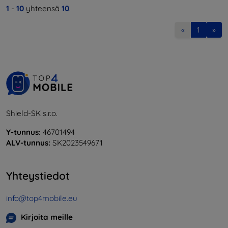
1
-
10
yhteensä
10
.
«
1
»
Shield-SK s.r.o.
Y-tunnus:
46701494
ALV-tunnus:
SK2023549671
Yhteystiedot
info@top4mobile.eu
Kirjoita meille