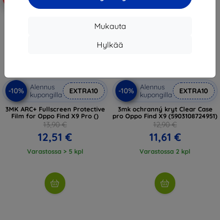
Mukauta
Hylkää
Alennus
Alennus
-10%
-10%
EXTRA10
EXTRA10
kupongilla
kupongilla
3MK ARC+ Fullscreen Protective
3mk ochranný kryt Clear Case
Film for Oppo Find X9 Pro ()
pro Oppo Find X9 (5903108724951)
13,90 €
12,90 €
12,51 €
11,61 €
Varastossa > 5 kpl
Varastossa 2 kpl