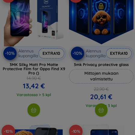
Alennus
Alennus
-10%
-10%
EXTRA10
EXTRA10
kupongilla
kupongilla
3MK Silky Matt Pro Matte
3mk Privacy protective glass
Protective Film for Oppo Find X9
Pro ()
Mittojen mukaan
14,90 €
valmistettu
13,42 €
22,90 €
Varastossa > 5 kpl
20,61 €
Varastossa 3 kpl
-10%
-10%