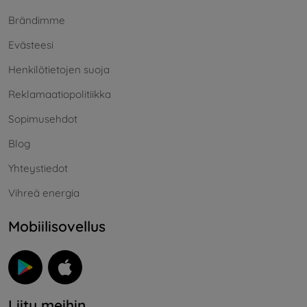
Brändimme
Evästeesi
Henkilötietojen suoja
Reklamaatiopolitiikka
Sopimusehdot
Blog
Yhteystiedot
Vihreä energia
Mobiilisovellus
Liity meihin