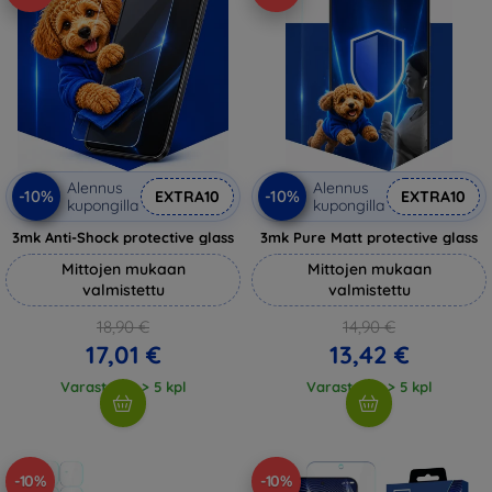
Alennus
Alennus
-10%
-10%
EXTRA10
EXTRA10
kupongilla
kupongilla
3mk Anti-Shock protective glass
3mk Pure Matt protective glass
Mittojen mukaan
Mittojen mukaan
valmistettu
valmistettu
18,90 €
14,90 €
17,01 €
13,42 €
Varastossa > 5 kpl
Varastossa > 5 kpl
-10%
-10%