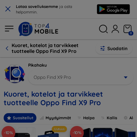
×
Lataa sovelluksemme
ja osta
helpommin.
0
Kuoret, kotelot ja tarvikkeet
Suodatin
tuotteelle Oppo Find X9 Pro
Pikahaku
Oppo Find X9 Pro
Kuoret, kotelot ja tarvikkeet
tuotteelle Oppo Find X9 Pro
Suositellut
Myydyimmät
Halpa
Kallis
Ale
Uutuus
-10%
-10%