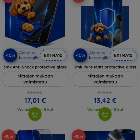
Alennus
Alennus
-10%
-10%
EXTRA10
EXTRA10
kupongilla
kupongilla
3mk Anti-Shock protective glass
3mk Pure Matt protective glass
Mittojen mukaan
Mittojen mukaan
valmistettu
valmistettu
18,90 €
14,90 €
17,01 €
13,42 €
Varastossa > 5 kpl
Varastossa > 5 kpl
-10%
-10%