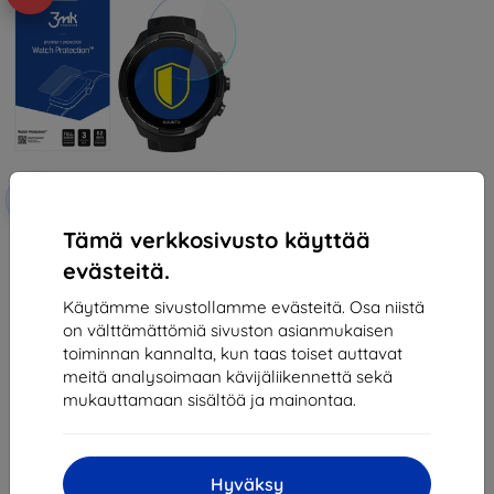
Alennus
-10%
EXTRA10
kupongilla
Tämä verkkosivusto käyttää
3MK FlexibleGlass Suunto 9
älykellon hybridi lasi
evästeitä.
11,90 €
8,01 €
Käytämme sivustollamme evästeitä. Osa niistä
on välttämättömiä sivuston asianmukaisen
Viimeinen kappale varastossa
toiminnan kannalta, kun taas toiset auttavat
meitä analysoimaan kävijäliikennettä sekä
mukauttamaan sisältöä ja mainontaa.
Hyväksy