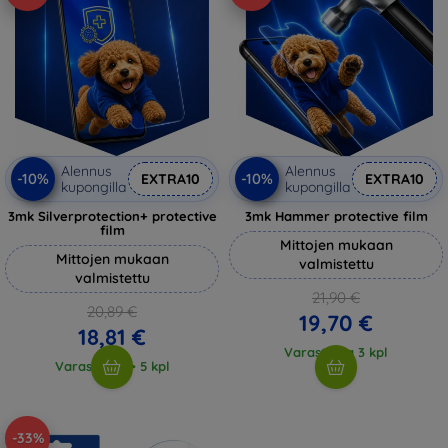
Alennus
Alennus
-10%
-10%
EXTRA10
EXTRA10
kupongilla
kupongilla
3mk Silverprotection+ protective
3mk Hammer protective film
film
Mittojen mukaan
Mittojen mukaan
valmistettu
valmistettu
21,90 €
20,89 €
19,70 €
18,81 €
Varastossa 3 kpl
Varastossa > 5 kpl
-33%