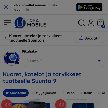
×
Lataa sovelluksemme
ja osta
helpommin.
0
Kuoret, kotelot ja tarvikkeet
Suodatin
tuotteelle Suunto 9
Pikahaku
Suunto 9
Kuoret, kotelot ja tarvikkeet
tuotteelle Suunto 9
Suositellut
Myydyimmät
Halpa
Kallis
Ale
-10%
-10%