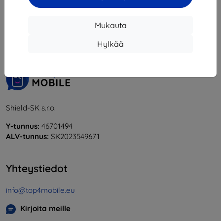
1
-
5
yhteensä
5
.
Mukauta
«
1
»
Hylkää
Shield-SK s.r.o.
Y-tunnus:
46701494
ALV-tunnus:
SK2023549671
Yhteystiedot
info@top4mobile.eu
Kirjoita meille