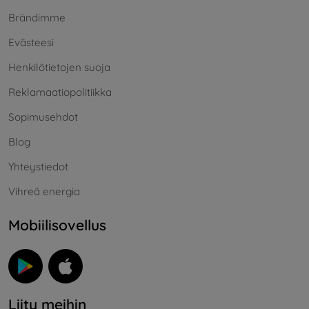
Brändimme
Evästeesi
Henkilötietojen suoja
Reklamaatiopolitiikka
Sopimusehdot
Blog
Yhteystiedot
Vihreä energia
Mobiilisovellus
Liity meihin