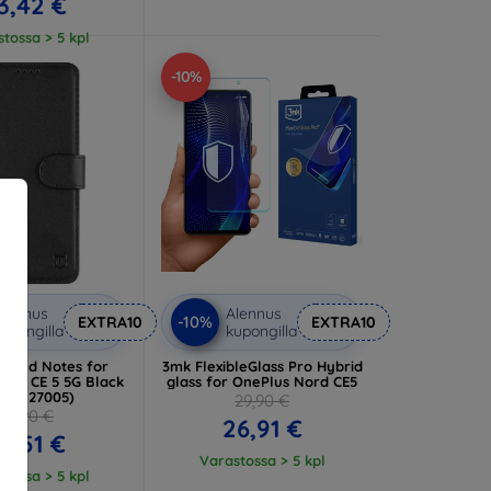
3,42 €
tossa > 5 kpl
-10%
lennus
Alennus
-10%
EXTRA10
EXTRA10
upongilla
kupongilla
l Field Notes for
3mk FlexibleGlass Pro Hybrid
ord CE 5 5G Black
glass for OnePlus Nord CE5
7983127005)
29,90 €
13,90 €
26,91 €
2,51 €
Varastossa > 5 kpl
tossa > 5 kpl