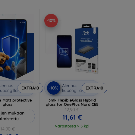
-10%
lennus
Alennus
-10%
EXTRA10
EXTRA10
upongilla
kupongilla
 Matt protective
3mk FlexibleGlass Hybrid
glass
glass for OnePlus Nord CE5
12,90 €
ojen mukaan
11,61 €
almistettu
Varastossa > 5 kpl
14,90 €