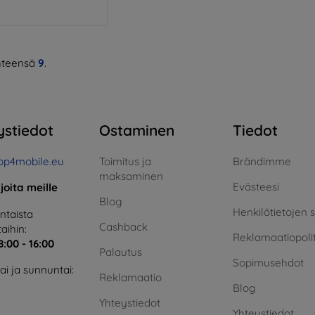
teensä
9
.
ystiedot
Ostaminen
Tiedot
op4mobile.eu
Toimitus ja
Brändimme
maksaminen
Evästeesi
rjoita meille
Blog
Henkilötietojen 
taista
Cashback
aihin:
Reklamaatiopolit
8:00 - 16:00
Palautus
Sopimusehdot
i ja sunnuntai:
Reklamaatio
Blog
Yhteystiedot
Yhteystiedot