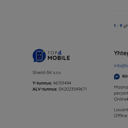
1
-
9
yh
Yhte
info@t
Shield-SK s.r.o.
Ki
Y-tunnus:
46701494
Maanan
ALV-tunnus:
SK2023549671
perjant
Online
Lauanta
Offline