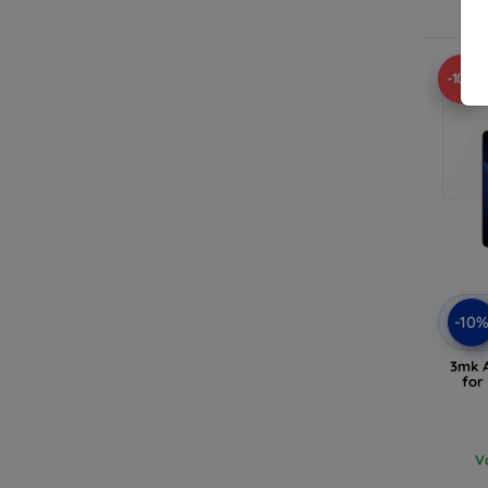
V
-10%
-10
3mk A
for
V