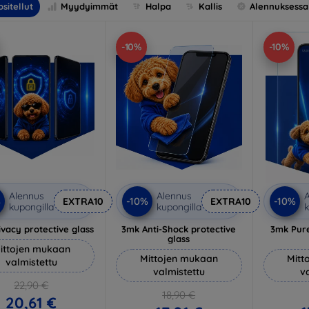
sitellut
Myydyimmät
Halpa
Kallis
Alennuksessa
-10%
-10%
Alennus
Alennus
A
%
-10%
-10%
EXTRA10
EXTRA10
kupongilla
kupongilla
k
vacy protective glass
3mk Anti-Shock protective
3mk Pure
glass
ittojen mukaan
Mittojen mukaan
Mitt
valmistettu
valmistettu
v
22,90 €
18,90 €
20,61 €