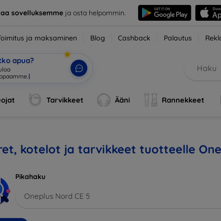
taa sovelluksemme
ja osta helpommin.
Toimitus ja maksaminen
Blog
Cashback
Palautus
Rekl
etko apua?
tuloa verkko
|
ojat
Tarvikkeet
Ääni
Rannekkeet
et, kotelot ja tarvikkeet tuotteelle On
Pikahaku
Oneplus Nord CE 5