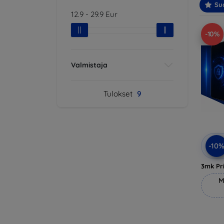
Suo
12.9
-
29.9
Eur
-10%
Valmistaja
Tulokset
9
-10
3mk Pri
M