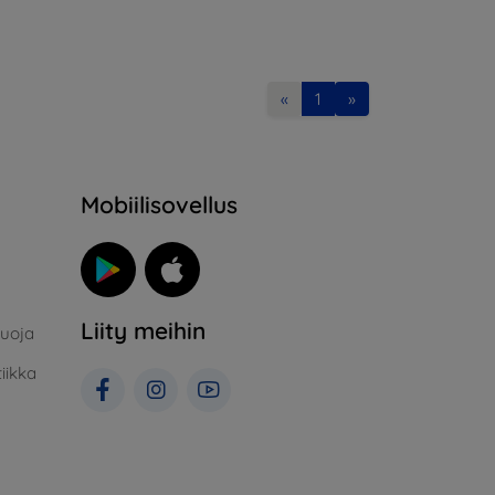
«
1
»
Mobiilisovellus
Liity meihin
suoja
iikka