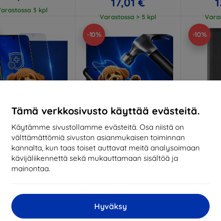
17,01 €
1
arastossa 3 kpl
Varastossa > 5 kpl
Varas
-10%
-10%
Tämä verkkosivusto käyttää evästeitä.
Käytämme sivustollamme evästeitä. Osa niistä on
välttämättömiä sivuston asianmukaisen toiminnan
Alennus
Alennus
A
%
-10%
-10%
EXTRA10
EXTRA10
kannalta, kun taas toiset auttavat meitä analysoimaan
kupongilla
kupongilla
k
kävijäliikennettä sekä mukauttamaan sisältöä ja
 Silverprotection+
3mk Hammer protective
Tactica
mainontaa.
protective film
film
Oneplus N
(5
ittojen mukaan
Mittojen mukaan
valmistettu
valmistettu
1
Hyväksy
20,89 €
21,90 €
Varas