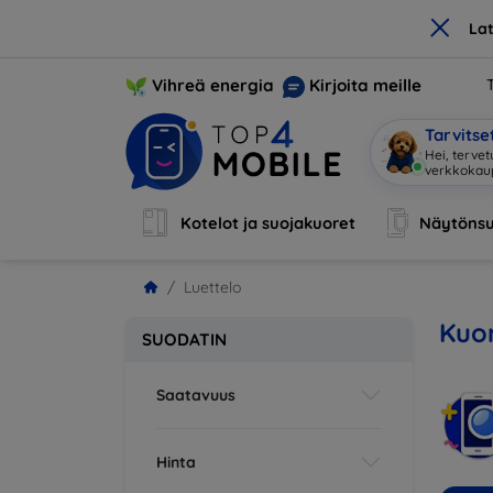
×
La
Vihreä energia
Kirjoita meille
Tarvits
Hei, terve
Kotelot ja suojakuoret
Näytönsu
Luettelo
Kuor
SUODATIN
Saatavuus
Hinta