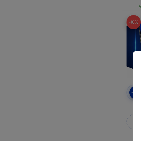
V
-10%
-10
3mk
M