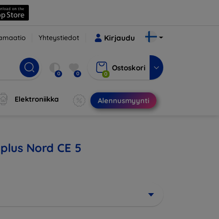
amaatio
Yhteystiedot
Kirjaudu
Ostoskori
0
0
0
Elektroniikka
Alennusmyynti
eplus Nord CE 5