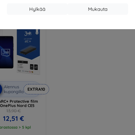
18,81 €
19,70 €
Hylkää
Mukauta
arastossa > 5 kpl
Varastossa 4 kpl
Alennus
%
EXTRA10
kupongilla
RC+ Protective film
 OnePlus Nord CE5
13,90 €
12,51 €
arastossa > 5 kpl