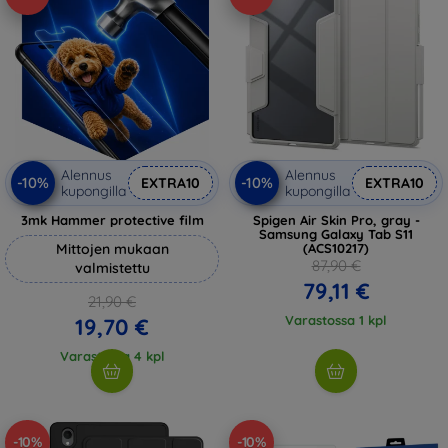
Alennus
Alennus
-10%
-10%
EXTRA10
EXTRA10
kupongilla
kupongilla
3mk Hammer protective film
Spigen Air Skin Pro, gray -
Samsung Galaxy Tab S11
Mittojen mukaan
(ACS10217)
87,90 €
valmistettu
79,11 €
21,90 €
Varastossa 1 kpl
19,70 €
Varastossa 4 kpl
-10%
-10%