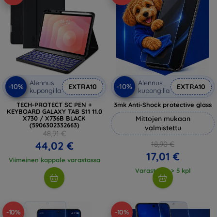
Alennus
Alennus
-10%
-10%
EXTRA10
EXTRA10
kupongilla
kupongilla
TECH-PROTECT SC PEN +
3mk Anti-Shock protective glass
KEYBOARD GALAXY TAB S11 11.0
X730 / X736B BLACK
Mittojen mukaan
(5906302332663)
valmistettu
48,91 €
44,02 €
18,90 €
17,01 €
Viimeinen kappale varastossa
Varastossa > 5 kpl
-10%
-10%