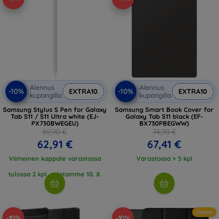
Alennus
Alennus
-10%
-10%
EXTRA10
EXTRA10
kupongilla
kupongilla
Samsung Stylus S Pen for Galaxy
Samsung Smart Book Cover for
Tab S11 / S11 Ultra white (EJ-
Galaxy Tab S11 black (EF-
PX730BWEGEU)
BX730PBEGWW)
69,90 €
74,90 €
62,91 €
67,41 €
Viimeinen kappale varastossa
Varastossa > 5 kpl
tulossa 2 kpl, odotamme 10. 8.
2026
Uutuus
-10%
-10%