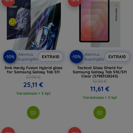
-10%
-10%
Alennus
Alennus
-10%
-10%
EXTRA10
EXTRA10
kupongilla
kupongilla
3mk Hardy Fusion Hybrid glass
Tactical Glass Shield for
for Samsung Galaxy Tab S11
Samsung Galaxy Tab S10/S11
Clear (57983128245)
27,90 €
12,90 €
25,11 €
11,61 €
Varastossa > 5 kpl
Varastossa > 5 kpl