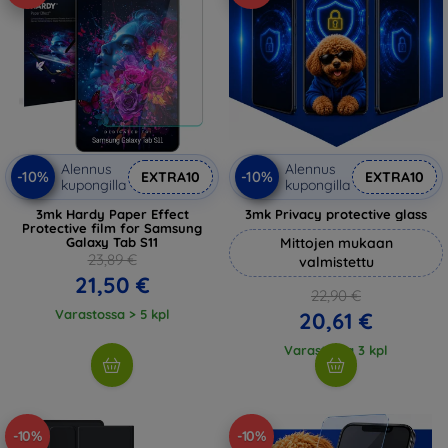
Alennus
Alennus
-10%
-10%
EXTRA10
EXTRA10
kupongilla
kupongilla
3mk Hardy Paper Effect
3mk Privacy protective glass
Protective film for Samsung
Galaxy Tab S11
Mittojen mukaan
23,89 €
valmistettu
21,50 €
22,90 €
Varastossa > 5 kpl
20,61 €
Varastossa 3 kpl
-10%
-10%