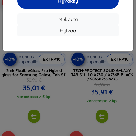
Hyväksy
-10%
-10%
Mukauta
Hylkää
Alennus
Alennus
-10%
-10%
EXTRA10
EXTRA10
kupongilla
kupongilla
3mk FlexibleGlass Pro Hybrid
TECH-PROTECT SOLID GALAXY
glass for Samsung Galaxy Tab S11
TAB S11 11.0 X730 / X736B BLACK
(5906302332656)
38,90 €
39,90 €
35,01 €
35,91 €
Varastossa > 5 kpl
Varastossa 2 kpl