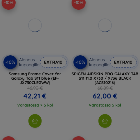
-10%
-10%
Alennus
Alennus
-10%
-10%
EXTRA10
EXTRA10
kupongilla
kupongilla
Samsung Frame Cover for
SPIGEN AIRSKIN PRO GALAXY TAB
Galaxy Tab S11 blue (EF-
S11 11.0 X730 / X736 BLACK
JX730CLEGWW)
(ACS10216)
46,90 €
68,89 €
42,21 €
62,00 €
Varastossa > 5 kpl
Varastossa 5 kpl