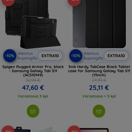
Alennus
Alennus
-10%
-10%
EXTRA10
EXTRA10
kupongilla
kupongilla
Spigen Rugged Armor Pro, black
3mk Hardy TabCase Black Tablet
- Samsung Galaxy Tab S11
case for Samsung Galaxy Tab S11
(ACS10149)
(11inch)
52,90 €
27,90 €
47,60 €
25,11 €
Varastossa 3 kpl
Varastossa > 5 kpl