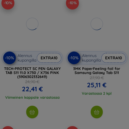
-10%
-10%
Alennus
Alennus
-10%
-10%
EXTRA10
EXTRA10
kupongilla
kupongilla
TECH-PROTECT SC PEN GALAXY
3MK PaperFeeling foil for
TAB S11 11.0 X730 / X736 PINK
Samsung Galaxy Tab S11
(5906302332649)
27,90 €
24,90 €
25,11 €
22,41 €
Varastossa 2 kpl
Viimeinen kappale varastossa