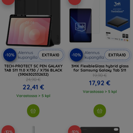
Alennus
Alennus
-10%
-10%
EXTRA10
EXTRA10
kupongilla
kupongilla
TECH-PROTECT SC PEN GALAXY
3MK FlexibleGlass hybrid glass
TAB S11 11.0 X730 / X736 BLACK
for Samsung Galaxy Tab S11
(5906302332632)
19,90 €
24,90 €
17,92 €
22,41 €
Varastossa > 5 kpl
Varastossa > 5 kpl
-10%
-10%