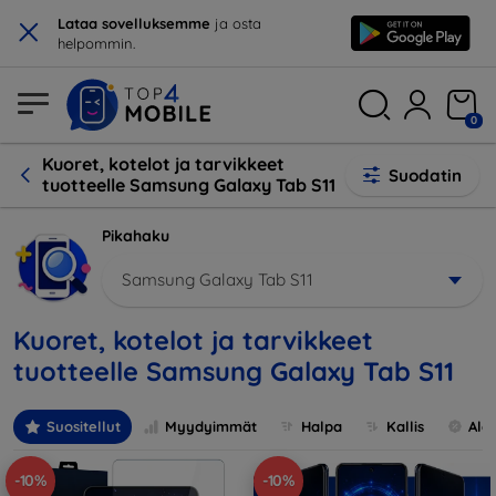
×
Lataa sovelluksemme
ja osta
helpommin.
0
Kuoret, kotelot ja tarvikkeet
Suodatin
tuotteelle Samsung Galaxy Tab S11
Pikahaku
Samsung Galaxy Tab S11
Kuoret, kotelot ja tarvikkeet
tuotteelle Samsung Galaxy Tab S11
Suositellut
Myydyimmät
Halpa
Kallis
Ale
-10%
-10%