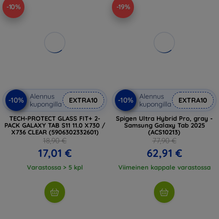
-10%
-19%
Alennus
Alennus
-10%
-10%
EXTRA10
EXTRA10
kupongilla
kupongilla
TECH-PROTECT GLASS FIT+ 2-
Spigen Ultra Hybrid Pro, gray -
PACK GALAXY TAB S11 11.0 X730 /
Samsung Galaxy Tab 2025
X736 CLEAR (5906302332601)
(ACS10213)
18,90 €
77,90 €
17,01 €
62,91 €
Varastossa > 5 kpl
Viimeinen kappale varastossa