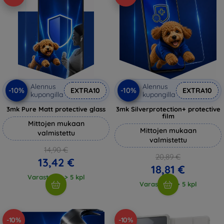
Alennus
Alennus
-10%
-10%
EXTRA10
EXTRA10
kupongilla
kupongilla
3mk Pure Matt protective glass
3mk Silverprotection+ protective
film
Mittojen mukaan
Mittojen mukaan
valmistettu
valmistettu
14,90 €
20,89 €
13,42 €
18,81 €
Varastossa > 5 kpl
Varastossa > 5 kpl
-10%
-10%