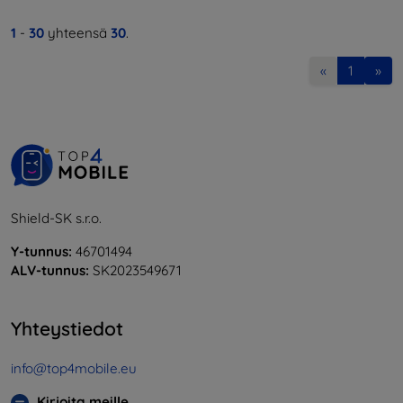
1
-
30
yhteensä
30
.
«
1
»
Shield-SK s.r.o.
Y-tunnus:
46701494
ALV-tunnus:
SK2023549671
Yhteystiedot
info@top4mobile.eu
Kirjoita meille