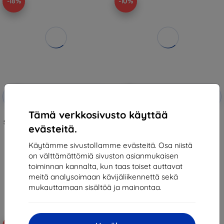
-18%
-10%
Alennus
Alennus
-10%
-10%
EXTRA10
EXTRA10
kupongilla
kupongilla
Tämä verkkosivusto käyttää
SPIGEN NANO POP GALAXY TAB
SPIGEN NANO POP GALAXY TAB
S11 11.0 X730 / X736B BLUEBERRY
S11 11.0 X730 / X736B BLACK
evästeitä.
NAVY (ACS10215)
SESAME (ACS10214)
35,90 €
37,89 €
Käytämme sivustollamme evästeitä. Osa niistä
29,61 €
34,10 €
on välttämättömiä sivuston asianmukaisen
Viimeinen kappale varastossa
Varastossa 4 kpl
toiminnan kannalta, kun taas toiset auttavat
meitä analysoimaan kävijäliikennettä sekä
mukauttamaan sisältöä ja mainontaa.