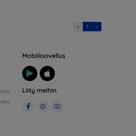
«
1
»
Mobiilisovellus
Liity meihin
suoja
iikka