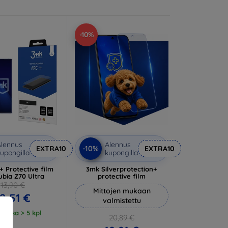
-10%
lennus
Alennus
-10%
EXTRA10
EXTRA10
upongilla
kupongilla
 Protective film
3mk Silverprotection+
ubia Z70 Ultra
protective film
13,90 €
Mittojen mukaan
2,51 €
valmistettu
tossa > 5 kpl
20,89 €