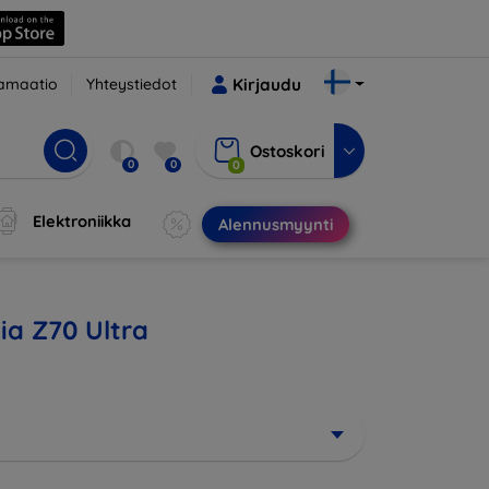
amaatio
Yhteystiedot
Kirjaudu
Ostoskori
0
0
0
Elektroniikka
Alennusmyynti
bia Z70 Ultra