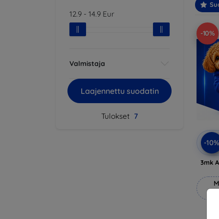
Suo
12.9
-
14.9
Eur
-10%
Valmistaja
Laajennettu suodatin
Tulokset
7
-10
3mk A
M