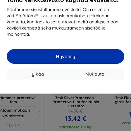
17,01 €
13,42 €
Käytämme sivustollamme evästeitä. Osa niistä on
arastossa > 5 kpl
Varastossa > 5 kpl
välttämättömiä sivuston asianmukaisen toiminnan
-10%
-10%
kannalta, kun taas toiset auttavat meitä analysoimaan
kävijäliikennettä sekä mukauttamaan sisältöä ja
mainontaa.
Hyväksy
Hylkää
Mukauta
Alennus
Alennus
A
%
-10%
-10%
EXTRA10
EXTRA10
kupongilla
kupongilla
k
Hammer protective
3mk SilverProtection+
3mk Flex
film
Protective film for Nubia
glass fo
Z80 Ultra
ittojen mukaan
14,90 €
valmistettu
13,42 €
Varas
21,90 €
Varastossa > 5 kpl