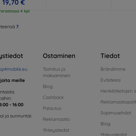
19,70 €
arastossa 4 kpl
teensä
7
.
ystiedot
Ostaminen
Tiedot
op4mobile.eu
Toimitus ja
Brändimme
maksaminen
Evästeesi
rjoita meille
Blog
Henkilötietojen 
taista
Cashback
aihin:
Reklamaatiopolit
8:00 - 16:00
Palautus
Sopimusehdot
i ja sunnuntai:
Reklamaatio
Blog
Yhteystiedot
Yhteystiedot