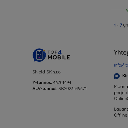
V
1
-
7
yh
Yhte
info@t
Shield-SK s.r.o.
Ki
Y-tunnus:
46701494
Maanan
ALV-tunnus:
SK2023549671
perjant
Online
Lauanta
Offline