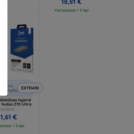
18,81 €
Varastossa > 5 kpl
lennus
EXTRA10
upongilla
ibleGlass Hybrid
r Nubia Z70 Ultra
12,90 €
11,61 €
tossa > 5 kpl