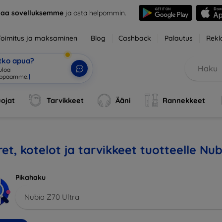
taa sovelluksemme
ja osta helpommin.
Toimitus ja maksaminen
Blog
Cashback
Palautus
Rekl
etko apua?
tuloa verkkokauppaa
|
ojat
Tarvikkeet
Ääni
Rannekkeet
et, kotelot ja tarvikkeet tuotteelle Nu
Pikahaku
Nubia Z70 Ultra