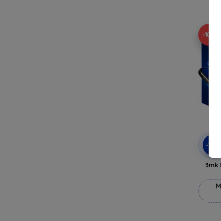
V
-10%
-10
3mk 
M