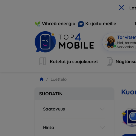
×
La
Vihreä energia
Kirjoita meille
Tarvits
Hei, terve
Kotelot ja suojakuoret
Näytönsu
Luettelo
Kuor
SUODATIN
Saatavuus
Hinta