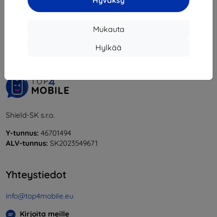
Hyväksy
1
-
5
yhteensä
5
.
Mukauta
«
1
»
Hylkää
Shield-SK s.r.o.
Y-tunnus:
46701494
ALV-tunnus:
SK2023549671
Yhteystiedot
info@top4mobile.eu
Kirjoita meille