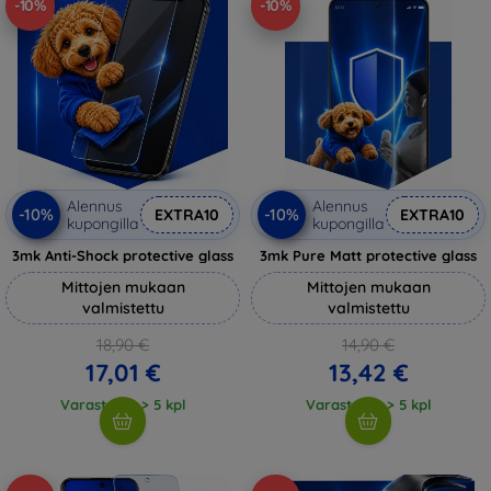
-10%
-10%
Alennus
Alennus
-10%
-10%
EXTRA10
EXTRA10
kupongilla
kupongilla
3mk Anti-Shock protective glass
3mk Pure Matt protective glass
Mittojen mukaan
Mittojen mukaan
valmistettu
valmistettu
18,90 €
14,90 €
17,01 €
13,42 €
Varastossa > 5 kpl
Varastossa > 5 kpl