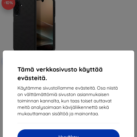
-10%
Alennus
-10%
EXTRA10
kupongilla
Tämä verkkosivusto käyttää
Spigen Liquid Air, matte black -
evästeitä.
Samsung Galaxy A2 2025 5G
(ACS09290)
20,89 €
Käytämme sivustollamme evästeitä. Osa niistä
18,81 €
on välttämättömiä sivuston asianmukaisen
toiminnan kannalta, kun taas toiset auttavat
Varastossa > 5 kpl
meitä analysoimaan kävijäliikennettä sekä
mukauttamaan sisältöä ja mainontaa.