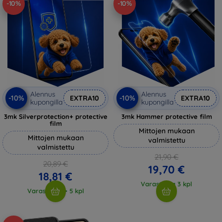
-10%
-10%
Alennus
Alennus
-10%
-10%
EXTRA10
EXTRA10
kupongilla
kupongilla
3mk Silverprotection+ protective
3mk Hammer protective film
film
Mittojen mukaan
Mittojen mukaan
valmistettu
valmistettu
21,90 €
20,89 €
19,70 €
18,81 €
Varastossa 3 kpl
Varastossa > 5 kpl