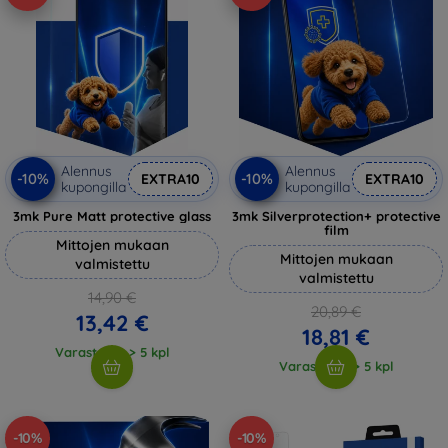
Alennus
Alennus
-10%
-10%
EXTRA10
EXTRA10
kupongilla
kupongilla
3mk Pure Matt protective glass
3mk Silverprotection+ protective
film
Mittojen mukaan
Mittojen mukaan
valmistettu
valmistettu
14,90 €
20,89 €
13,42 €
18,81 €
Varastossa > 5 kpl
Varastossa > 5 kpl
-10%
-10%