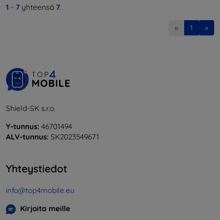
1
-
7
yhteensä
7
.
«
1
»
Shield-SK s.r.o.
Y-tunnus:
46701494
ALV-tunnus:
SK2023549671
Yhteystiedot
info@top4mobile.eu
Kirjoita meille