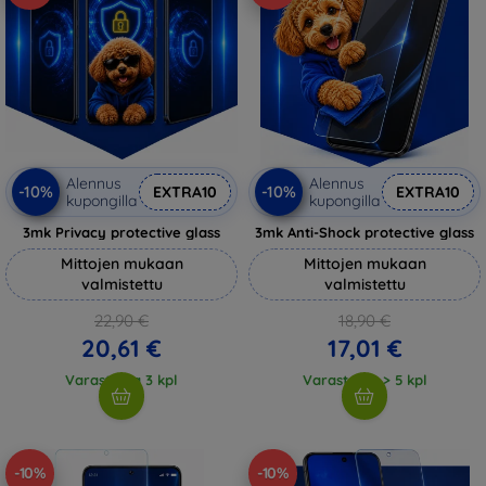
Alennus
Alennus
-10%
-10%
EXTRA10
EXTRA10
kupongilla
kupongilla
3mk Privacy protective glass
3mk Anti-Shock protective glass
Mittojen mukaan
Mittojen mukaan
valmistettu
valmistettu
22,90 €
18,90 €
20,61 €
17,01 €
Varastossa 3 kpl
Varastossa > 5 kpl
-10%
-10%