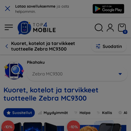
×
Lataa sovelluksemme
ja osta
helpommin.
0
Kuoret, kotelot ja tarvikkeet
Suodatin
tuotteelle Zebra MC9300
Pikahaku
Zebra MC9300
Kuoret, kotelot ja tarvikkeet
tuotteelle Zebra MC9300
Suositellut
Myydyimmät
Halpa
Kallis
Ale
-10%
-10%