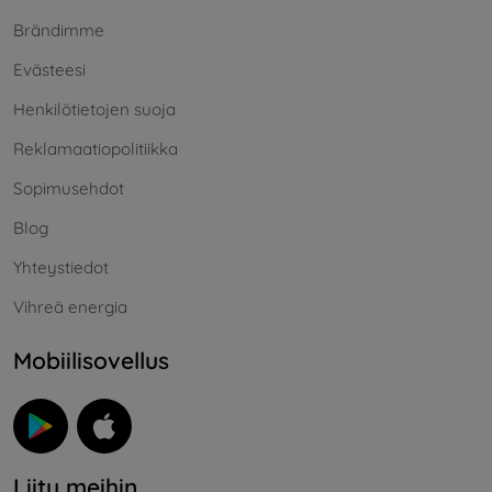
Brändimme
Evästeesi
Henkilötietojen suoja
Reklamaatiopolitiikka
Sopimusehdot
Blog
Yhteystiedot
Vihreä energia
Mobiilisovellus
Liity meihin