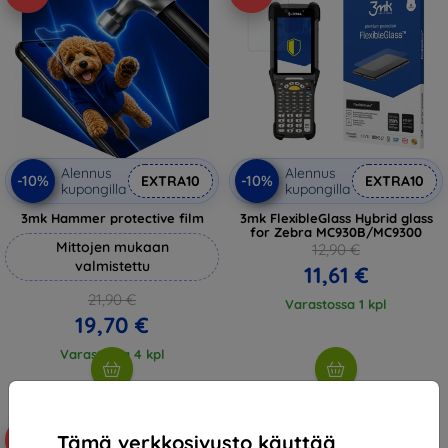
Alennus
Alennus
-10%
-10%
EXTRA10
EXTRA10
kupongilla
kupongilla
3mk Hammer protective film
3mk FlexibleGlass Hybrid glass
for Zebra MC930B/MC9300
Mittojen mukaan
12,90 €
valmistettu
11,61 €
21,90 €
Varastossa 1 kpl
19,70 €
Varastossa 4 kpl
Tämä verkkosivusto käyttää
-40%