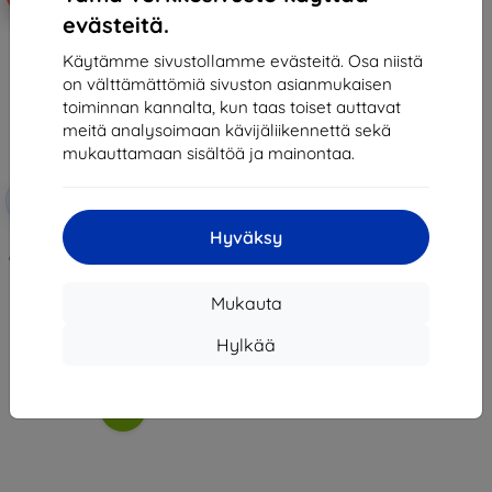
evästeitä.
Käytämme sivustollamme evästeitä. Osa niistä
on välttämättömiä sivuston asianmukaisen
toiminnan kannalta, kun taas toiset auttavat
meitä analysoimaan kävijäliikennettä sekä
mukauttamaan sisältöä ja mainontaa.
Alennus
-10%
EXTRA10
kupongilla
Hyväksy
3MK FlexibleGlass Lite hybrid
glass for Zebra MC930B/MC9300
11,90 €
7,11 €
Mukauta
Viimeinen kappale varastossa
Hylkää