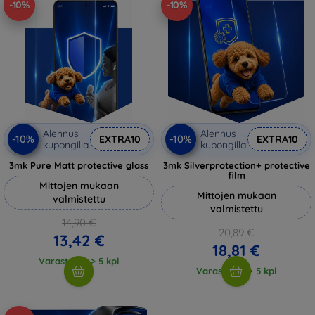
-10%
-10%
Alennus
Alennus
-10%
-10%
EXTRA10
EXTRA10
kupongilla
kupongilla
3mk Pure Matt protective glass
3mk Silverprotection+ protective
film
Mittojen mukaan
Mittojen mukaan
valmistettu
valmistettu
14,90 €
20,89 €
13,42 €
18,81 €
Varastossa > 5 kpl
Varastossa > 5 kpl