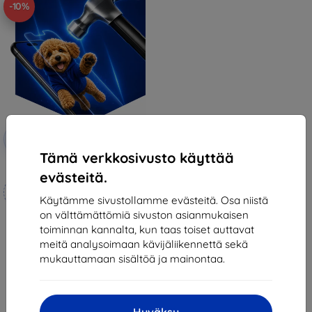
-10%
Alennus
-10%
EXTRA10
kupongilla
Tämä verkkosivusto käyttää
3mk Hammer protective film
evästeitä.
Mittojen mukaan
valmistettu
Käytämme sivustollamme evästeitä. Osa niistä
on välttämättömiä sivuston asianmukaisen
21,90 €
toiminnan kannalta, kun taas toiset auttavat
19,70 €
meitä analysoimaan kävijäliikennettä sekä
mukauttamaan sisältöä ja mainontaa.
Varastossa 4 kpl