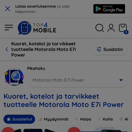
×
Lataa sovelluksemme
ja osta
helpommin.
0
Kuoret, kotelot ja tarvikkeet
tuotteelle Motorola Moto E7i
Suodatin
Power
Pikahaku
Motorola Moto E7i Power
Kuoret, kotelot ja tarvikkeet
tuotteelle Motorola Moto E7i Power
Suositellut
Myydyimmät
Halpa
Kallis
Ale