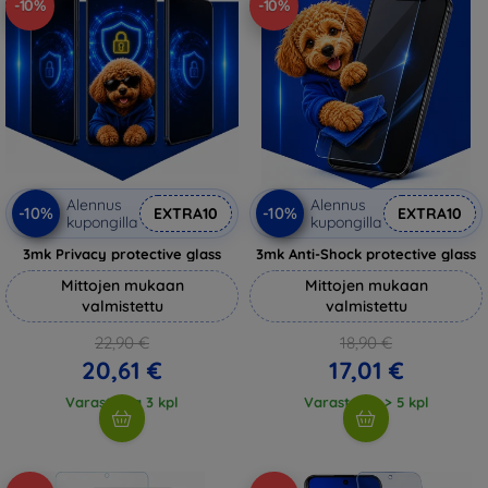
-10%
-10%
Alennus
Alennus
-10%
-10%
EXTRA10
EXTRA10
kupongilla
kupongilla
3mk Privacy protective glass
3mk Anti-Shock protective glass
Mittojen mukaan
Mittojen mukaan
valmistettu
valmistettu
22,90 €
18,90 €
20,61 €
17,01 €
Varastossa 3 kpl
Varastossa > 5 kpl