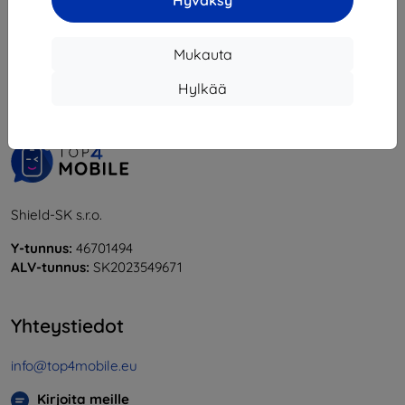
Hyväksy
1
-
5
yhteensä
5
.
Mukauta
«
1
»
Hylkää
Shield-SK s.r.o.
Y-tunnus:
46701494
ALV-tunnus:
SK2023549671
Yhteystiedot
info@top4mobile.eu
Kirjoita meille