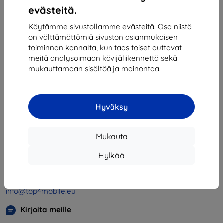
1
-
4
yhteensä
4
.
evästeitä.
«
1
»
Käytämme sivustollamme evästeitä. Osa niistä
on välttämättömiä sivuston asianmukaisen
toiminnan kannalta, kun taas toiset auttavat
meitä analysoimaan kävijäliikennettä sekä
mukauttamaan sisältöä ja mainontaa.
Hyväksy
Shield-SK s.r.o.
Y-tunnus:
46701494
Mukauta
ALV-tunnus:
SK2023549671
Hylkää
Yhteystiedot
info@top4mobile.eu
Kirjoita meille