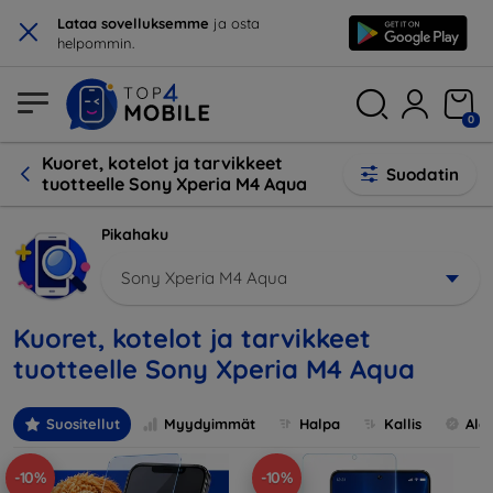
×
Lataa sovelluksemme
ja osta
helpommin.
0
Kuoret, kotelot ja tarvikkeet
Suodatin
tuotteelle Sony Xperia M4 Aqua
Pikahaku
Sony Xperia M4 Aqua
Kuoret, kotelot ja tarvikkeet
tuotteelle Sony Xperia M4 Aqua
Suositellut
Myydyimmät
Halpa
Kallis
Ale
-10%
-10%