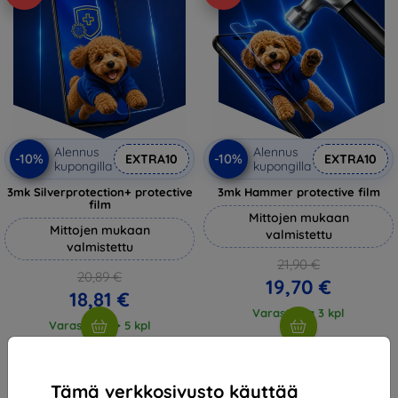
Alennus
Alennus
-10%
-10%
EXTRA10
EXTRA10
kupongilla
kupongilla
3mk Silverprotection+ protective
3mk Hammer protective film
film
Mittojen mukaan
Mittojen mukaan
valmistettu
valmistettu
21,90 €
20,89 €
19,70 €
18,81 €
Varastossa 3 kpl
Varastossa > 5 kpl
Tämä verkkosivusto käyttää