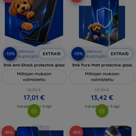
Alennus
Alennus
-10%
-10%
EXTRA10
EXTRA10
kupongilla
kupongilla
3mk Anti-Shock protective glass
3mk Pure Matt protective glass
Mittojen mukaan
Mittojen mukaan
valmistettu
valmistettu
18,90 €
14,90 €
17,01 €
13,42 €
Varastossa > 5 kpl
Varastossa > 5 kpl
-10%
-10%