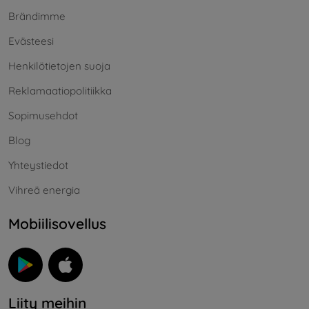
Brändimme
Evästeesi
Henkilötietojen suoja
Reklamaatiopolitiikka
Sopimusehdot
Blog
Yhteystiedot
Vihreä energia
Mobiilisovellus
Liity meihin