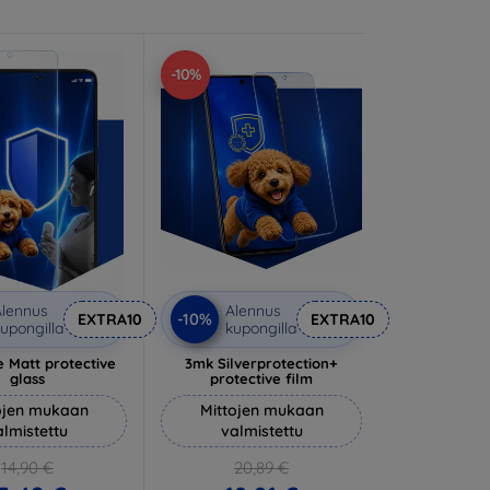
-10%
lennus
Alennus
-10%
EXTRA10
EXTRA10
upongilla
kupongilla
 Matt protective
3mk Silverprotection+
glass
protective film
ojen mukaan
Mittojen mukaan
almistettu
valmistettu
14,90 €
20,89 €