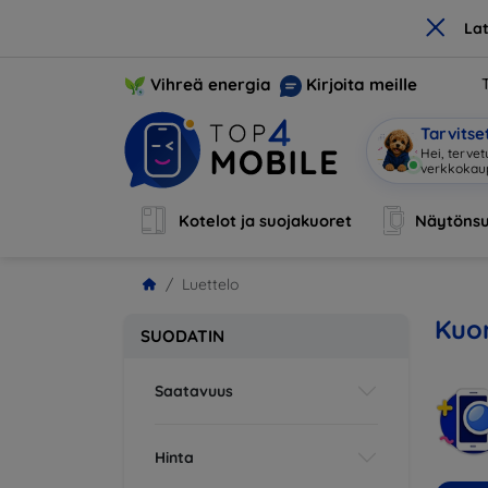
×
La
Vihreä energia
Kirjoita meille
Tarvits
Hei, terve
Kotelot ja suojakuoret
Näytönsu
Luettelo
Kuor
SUODATIN
Saatavuus
Hinta