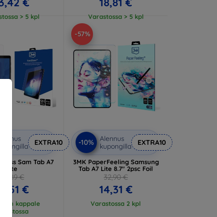
3,42 €
18,81 €
tossa > 5 kpl
Varastossa > 5 kpl
-57%
lennus
Alennus
-10%
EXTRA10
EXTRA10
upongilla
kupongilla
Glass Sam Tab A7
3MK PaperFeeling Samsung
Lite
Tab A7 Lite 8.7" 2psc Foil
20,89 €
32,90 €
2,51 €
14,31 €
einen kappale
Varastossa 2 kpl
arastossa