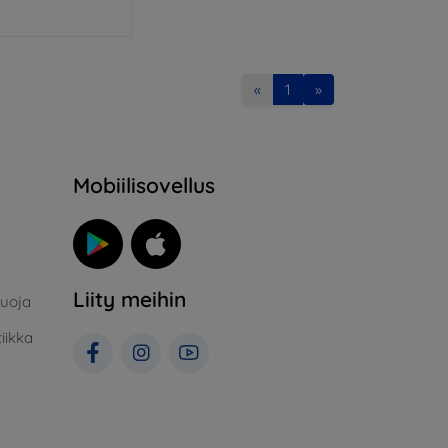
«
1
»
Mobiilisovellus
Liity meihin
suoja
iikka