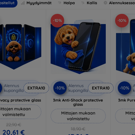
sitellut
Myydyimmät
Halpa
Kallis
Alennuksessa
-10%
-10%
Alennus
Alennus
A
%
-10%
-10%
EXTRA10
EXTRA10
kupongilla
kupongilla
k
vacy protective glass
3mk Anti-Shock protective
3mk Pure
glass
ittojen mukaan
Mittojen mukaan
Mitt
valmistettu
valmistettu
v
22,90 €
18,90 €
20,61 €