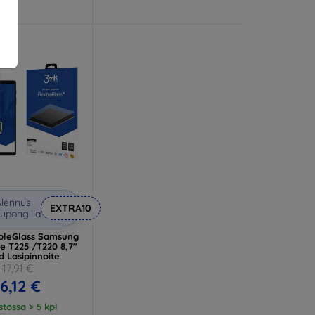
lennus
EXTRA10
upongilla
ibleGlass Samsung
te T225 /T220 8,7"
d Lasipinnoite
17,91 €
16,12 €
tossa > 5 kpl