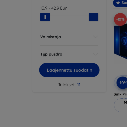
Suo
13.9
-
42.9
Eur
-10%
Valmistaja
Typ puzdra
Laajennettu suodatin
-10
Tulokset
11
3mk Pri
M