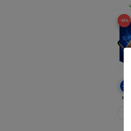
V
-10%
-10
3mk 
M