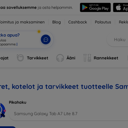
taa sovelluksemme
ja osta helpommin.
Toimitus ja maksaminen
Blog
Cashback
Palautus
Rekl
etko apua?
tuloa verkko
|
ojat
Tarvikkeet
Ääni
Rannekkeet
et, kotelot ja tarvikkeet tuotteelle Sa
Pikahaku
Samsung Galaxy Tab A7 Lite 8.7