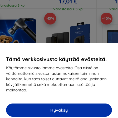
17,01 €
1
arastossa 3 kpl
Varastossa > 5 kpl
Varas
-10%
-40%
Tämä verkkosivusto käyttää evästeitä.
Käytämme sivustollamme evästeitä. Osa niistä on
välttämättömiä sivuston asianmukaisen toiminnan
Alennus
Alennus
A
%
-10%
-10%
EXTRA10
EXTRA10
kannalta, kun taas toiset auttavat meitä analysoimaan
kupongilla
kupongilla
k
kävijäliikennettä sekä mukauttamaan sisältöä ja
Hammer protective
3MK Soft Tablet Kuori
3MK Hard
mainontaa.
film
Samsung Tab A7 Lite musta
23,89 €
ittojen mukaan
21,50 €
1
valmistettu
Hyväksy
Varastossa 3 kpl
Viim
21,90 €
v