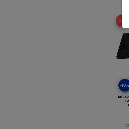
V
-48%
-10
UAG Sc
G
V