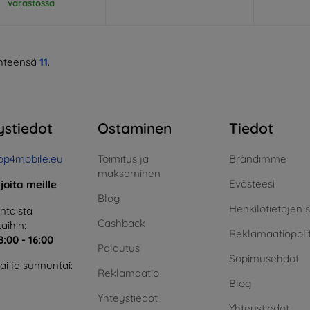
varastossa
hteensä
11
.
ystiedot
Ostaminen
Tiedot
op4mobile.eu
Toimitus ja
Brändimme
maksaminen
Evästeesi
rjoita meille
Blog
Henkilötietojen 
taista
Cashback
aihin:
Reklamaatiopolit
8:00 - 16:00
Palautus
Sopimusehdot
i ja sunnuntai:
Reklamaatio
Blog
Yhteystiedot
Yhteystiedot