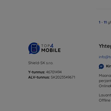
1
-
11
y
Yhte
info@t
Shield-SK s.r.o.
Ki
Y-tunnus:
46701494
Maanan
ALV-tunnus:
SK2023549671
perjant
Online
Lauanta
Offline