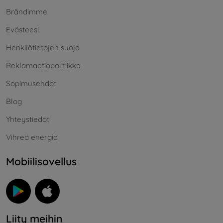
Brändimme
Evästeesi
Henkilötietojen suoja
Reklamaatiopolitiikka
Sopimusehdot
Blog
Yhteystiedot
Vihreä energia
Mobiilisovellus
Liity meihin