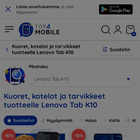
×
Lataa sovelluksemme
ja osta
helpommin.
0
Kuoret, kotelot ja tarvikkeet
Suodatin
tuotteelle Lenovo Tab K10
Pikahaku
Lenovo Tab K10
Kuoret, kotelot ja tarvikkeet
tuotteelle Lenovo Tab K10
Suositellut
Myydyimmät
Halpa
Kallis
Ale
-10%
-10%