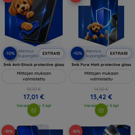
Alennus
Alennus
-10%
-10%
EXTRA10
EXTRA10
kupongilla
kupongilla
3mk Anti-Shock protective glass
3mk Pure Matt protective glass
Mittojen mukaan
Mittojen mukaan
valmistettu
valmistettu
18,90 €
14,90 €
17,01 €
13,42 €
Varastossa > 5 kpl
Varastossa > 5 kpl
-10%
-10%