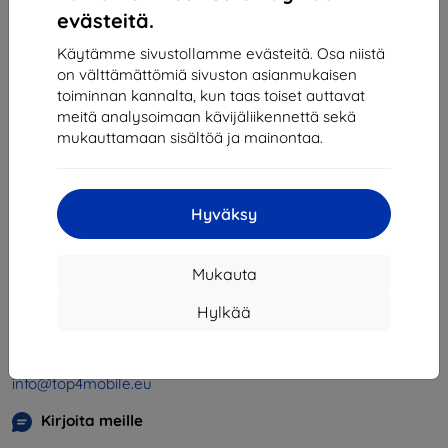
1
-
4
yhteensä
4
.
evästeitä.
«
1
»
Käytämme sivustollamme evästeitä. Osa niistä
on välttämättömiä sivuston asianmukaisen
toiminnan kannalta, kun taas toiset auttavat
meitä analysoimaan kävijäliikennettä sekä
mukauttamaan sisältöä ja mainontaa.
Hyväksy
Shield-SK s.r.o.
Y-tunnus:
46701494
Mukauta
ALV-tunnus:
SK2023549671
Hylkää
Yhteystiedot
info@top4mobile.eu
Kirjoita meille