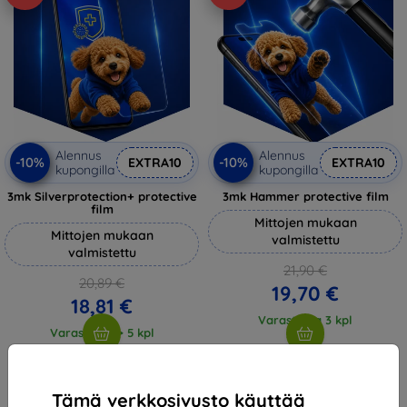
Alennus
Alennus
-10%
-10%
EXTRA10
EXTRA10
kupongilla
kupongilla
3mk Silverprotection+ protective
3mk Hammer protective film
film
Mittojen mukaan
Mittojen mukaan
valmistettu
valmistettu
21,90 €
20,89 €
19,70 €
18,81 €
Varastossa 3 kpl
Varastossa > 5 kpl
Tämä verkkosivusto käyttää