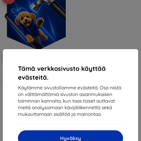
Alennus
-10%
EXTRA10
kupongilla
Tämä verkkosivusto käyttää
3mk Hammer protective film
evästeitä.
Mittojen mukaan
valmistettu
Käytämme sivustollamme evästeitä. Osa niistä
on välttämättömiä sivuston asianmukaisen
21,90 €
toiminnan kannalta, kun taas toiset auttavat
19,70 €
meitä analysoimaan kävijäliikennettä sekä
Varastossa 4 kpl
mukauttamaan sisältöä ja mainontaa.
Hyväksy