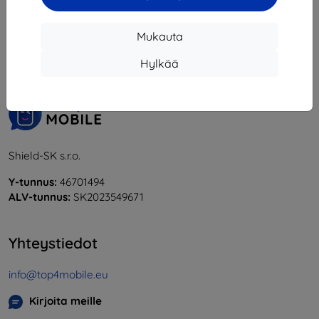
1
-
5
yhteensä
5
.
Mukauta
«
1
»
Hylkää
Shield-SK s.r.o.
Y-tunnus:
46701494
ALV-tunnus:
SK2023549671
Yhteystiedot
info@top4mobile.eu
Kirjoita meille