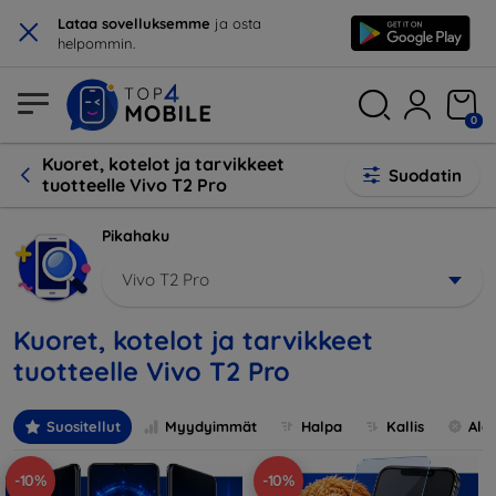
×
Lataa sovelluksemme
ja osta
helpommin.
0
Kuoret, kotelot ja tarvikkeet
Suodatin
tuotteelle Vivo T2 Pro
Pikahaku
Vivo T2 Pro
Kuoret, kotelot ja tarvikkeet
tuotteelle Vivo T2 Pro
Suositellut
Myydyimmät
Halpa
Kallis
Ale
-10%
-10%