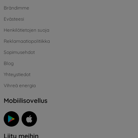
Brändimme
Evästeesi
Henkilötietojen suoja
Reklamaatiopolitiikka
Sopimusehdot
Blog
Yhteystiedot
Vihreä energia
Mobiilisovellus
Liity meihin