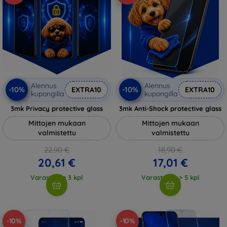
Alennus
Alennus
-10%
-10%
EXTRA10
EXTRA10
kupongilla
kupongilla
3mk Privacy protective glass
3mk Anti-Shock protective glass
Mittojen mukaan
Mittojen mukaan
valmistettu
valmistettu
22,90 €
18,90 €
20,61 €
17,01 €
Varastossa 3 kpl
Varastossa > 5 kpl
-10%
-10%