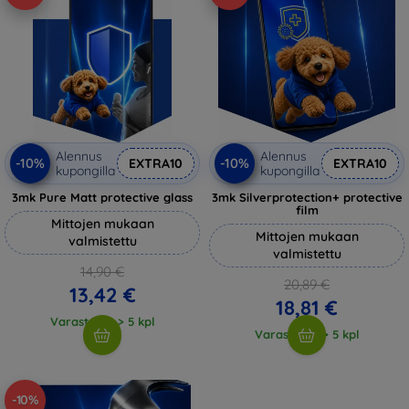
Alennus
Alennus
-10%
-10%
EXTRA10
EXTRA10
kupongilla
kupongilla
3mk Pure Matt protective glass
3mk Silverprotection+ protective
film
Mittojen mukaan
Mittojen mukaan
valmistettu
valmistettu
14,90 €
20,89 €
13,42 €
18,81 €
Varastossa > 5 kpl
Varastossa > 5 kpl
-10%