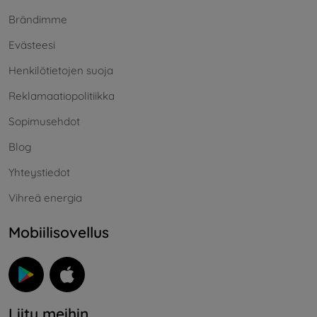
Brändimme
Evästeesi
Henkilötietojen suoja
Reklamaatiopolitiikka
Sopimusehdot
Blog
Yhteystiedot
Vihreä energia
Mobiilisovellus
Liity meihin