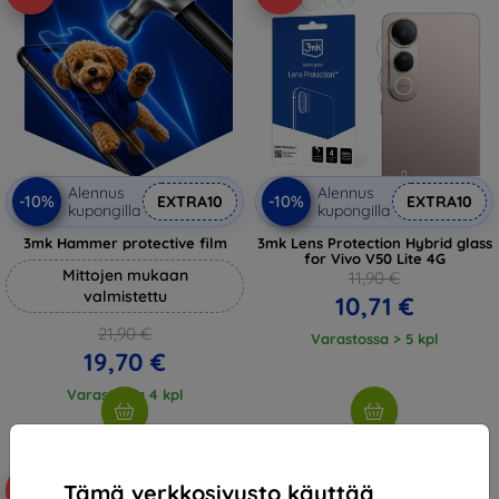
Alennus
Alennus
-10%
-10%
EXTRA10
EXTRA10
kupongilla
kupongilla
3mk Hammer protective film
3mk Lens Protection Hybrid glass
for Vivo V50 Lite 4G
Mittojen mukaan
11,90 €
valmistettu
10,71 €
21,90 €
Varastossa > 5 kpl
19,70 €
Varastossa 4 kpl
Tämä verkkosivusto käyttää
-10%