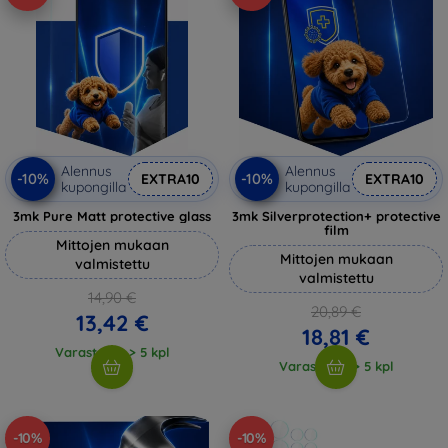
Alennus
Alennus
-10%
-10%
EXTRA10
EXTRA10
kupongilla
kupongilla
3mk Pure Matt protective glass
3mk Silverprotection+ protective
film
Mittojen mukaan
Mittojen mukaan
valmistettu
valmistettu
14,90 €
20,89 €
13,42 €
18,81 €
Varastossa > 5 kpl
Varastossa > 5 kpl
-10%
-10%