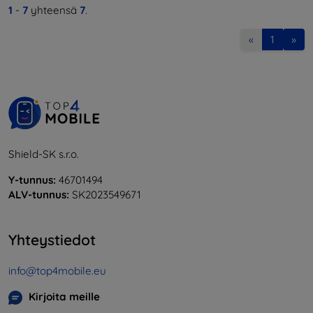
1
-
7
yhteensä
7
.
«
1
»
Shield-SK s.r.o.
Y-tunnus:
46701494
ALV-tunnus:
SK2023549671
Yhteystiedot
info@top4mobile.eu
Kirjoita meille