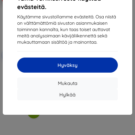
evästeitä.
Käytämme sivustollamme evästeitä. Osa niistä
on välttämättömiä sivuston asianmukaisen
toiminnan kannalta, kun taas toiset auttavat
meitä analysoimaan kävijäliikennettä sekä
mukauttamaan sisältöä ja mainontaa.
Alennus
-10%
EXTRA10
kupongilla
Hyväksy
3mk ARC+ Protective film for
Vivo V50 Lite 4G
13,90 €
12,51 €
Mukauta
Varastossa > 5 kpl
Hylkää