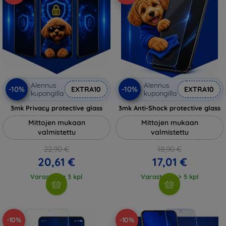
Alennus
Alennus
-10%
-10%
EXTRA10
EXTRA10
kupongilla
kupongilla
3mk Privacy protective glass
3mk Anti-Shock protective glass
Mittojen mukaan
Mittojen mukaan
valmistettu
valmistettu
22,90 €
18,90 €
20,61 €
17,01 €
Varastossa 3 kpl
Varastossa > 5 kpl
-10%
-10%