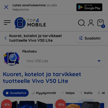
×
Lataa sovelluksemme
ja osta
helpommin.
0
Kuoret, kotelot ja tarvikkeet
Suodatin
tuotteelle Vivo V50 Lite
Pikahaku
Vivo V50 Lite
Kuoret, kotelot ja tarvikkeet
tuotteelle Vivo V50 Lite
Suositellut
Myydyimmät
Halpa
Kallis
Ale
-10%
-10%