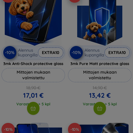
Alennus
Alennus
-10%
-10%
EXTRA10
EXTRA10
kupongilla
kupongilla
3mk Anti-Shock protective glass
3mk Pure Matt protective glass
Mittojen mukaan
Mittojen mukaan
valmistettu
valmistettu
18,90 €
14,90 €
17,01 €
13,42 €
Varastossa > 5 kpl
Varastossa > 5 kpl
-10%
-10%