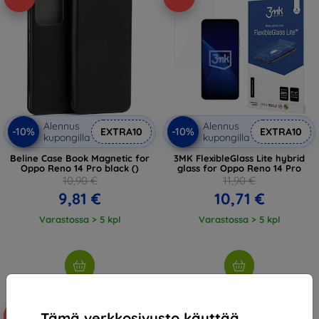
Alennus
Alennus
-10%
-10%
EXTRA10
EXTRA10
kupongilla
kupongilla
Beline Case Book Magnetic for
3MK FlexibleGlass Lite hybrid
Oppo Reno 14 Pro black ()
glass for Oppo Reno 14 Pro
10,90 €
11,90 €
9,81 €
10,71 €
Varastossa > 5 kpl
Varastossa > 5 kpl
Tämä verkkosivusto käyttää
-10%
-10%