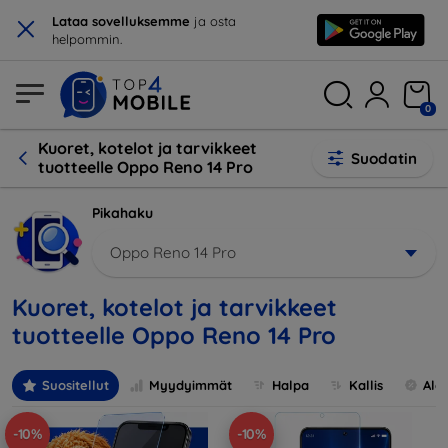
×
Lataa sovelluksemme
ja osta
helpommin.
0
Kuoret, kotelot ja tarvikkeet
Suodatin
tuotteelle Oppo Reno 14 Pro
Pikahaku
Oppo Reno 14 Pro
Kuoret, kotelot ja tarvikkeet
tuotteelle Oppo Reno 14 Pro
Suositellut
Myydyimmät
Halpa
Kallis
Ale
-10%
-10%