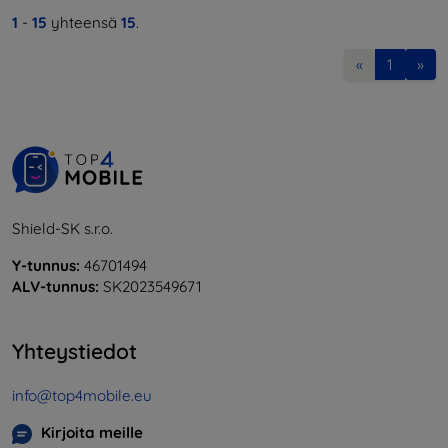
1
-
15
yhteensä
15
.
«
1
»
Shield-SK s.r.o.
Y-tunnus:
46701494
ALV-tunnus:
SK2023549671
Yhteystiedot
info@top4mobile.eu
Kirjoita meille