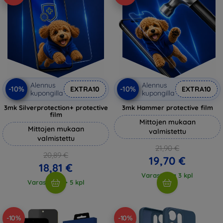
Alennus
Alennus
-10%
-10%
EXTRA10
EXTRA10
kupongilla
kupongilla
3mk Silverprotection+ protective
3mk Hammer protective film
film
Mittojen mukaan
Mittojen mukaan
valmistettu
valmistettu
21,90 €
20,89 €
19,70 €
18,81 €
Varastossa 3 kpl
Varastossa > 5 kpl
-10%
-10%