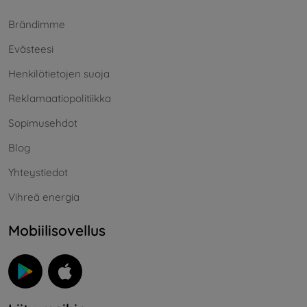
Brändimme
Evästeesi
Henkilötietojen suoja
Reklamaatiopolitiikka
Sopimusehdot
Blog
Yhteystiedot
Vihreä energia
Mobiilisovellus