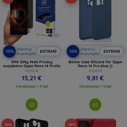
Alennus
Alennus
-10%
-10%
EXTRA10
EXTRA10
kupongilla
kupongilla
3MK Silky Matt Privacy
Beline Case Silicone for Oppo
suojakalvo Oppo Reno 14 Prolle
Reno 14 Pro blue ()
16,90 €
10,90 €
15,21 €
9,81 €
Varastossa > 5 kpl
Varastossa > 5 kpl
-10%
-10%