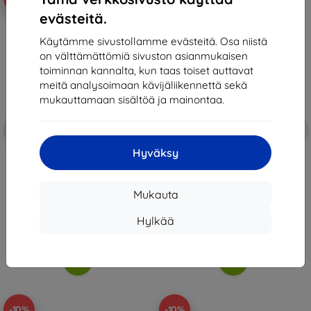
evästeitä.
Käytämme sivustollamme evästeitä. Osa niistä
on välttämättömiä sivuston asianmukaisen
toiminnan kannalta, kun taas toiset auttavat
meitä analysoimaan kävijäliikennettä sekä
mukauttamaan sisältöä ja mainontaa.
Alennus
Alennus
-10%
-10%
EXTRA10
EXTRA10
kupongilla
kupongilla
Hyväksy
3MK FlexibleGlass Hybrid Glass
3MK HardGlass karkaistu lasi
for Oppo Reno 14 Pro
Oppo Reno 14 Prolle
12,90 €
11,90 €
11,61 €
10,71 €
Mukauta
Varastossa > 5 kpl
Varastossa > 5 kpl
Hylkää
-10%
-10%