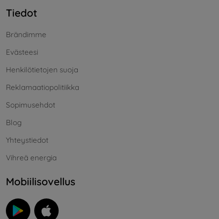
Tiedot
Brändimme
Evästeesi
Henkilötietojen suoja
Reklamaatiopolitiikka
Sopimusehdot
Blog
Yhteystiedot
Vihreä energia
Mobiilisovellus