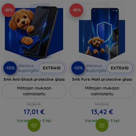
-10%
-10%
Alennus
Alennus
-10%
-10%
EXTRA10
EXTRA10
kupongilla
kupongilla
3mk Anti-Shock protective glass
3mk Pure Matt protective glass
Mittojen mukaan
Mittojen mukaan
valmistettu
valmistettu
18,90 €
14,90 €
17,01 €
13,42 €
Varastossa > 5 kpl
Varastossa > 5 kpl