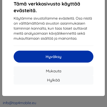
Tämä verkkosivusto käyttää
evästeitä.
1
-
4
yhteensä
4
.
Käytämme sivustollamme evästeitä. Osa niistä
on välttämättömiä sivuston asianmukaisen
«
1
»
toiminnan kannalta, kun taas toiset auttavat
meitä analysoimaan kävijäliikennettä sekä
mukauttamaan sisältöä ja mainontaa.
Hyväksy
Shield-SK s.r.o.
Mukauta
Y-tunnus:
46701494
ALV-tunnus:
SK2023549671
Hylkää
Yhteystiedot
info@top4mobile.eu