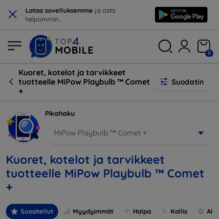
×
Lataa sovelluksemme
ja osta
helpommin.
0
Kuoret, kotelot ja tarvikkeet
tuotteelle MiPow Playbulb ™ Comet
Suodatin
+
Pikahaku
MiPow Playbulb ™ Comet +
Kuoret, kotelot ja tarvikkeet
tuotteelle MiPow Playbulb ™ Comet
+
Suositellut
Myydyimmät
Halpa
Kallis
Ale