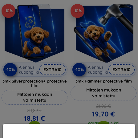
-10%
-10%
Alennus
Alennus
-10%
-10%
EXTRA10
EXTRA10
kupongilla
kupongilla
3mk Silverprotection+ protective
3mk Hammer protective film
film
Mittojen mukaan
Mittojen mukaan
valmistettu
valmistettu
21,90 €
20,89 €
19,70 €
18,81 €
Varastossa 3 kpl
Varastossa > 5 kpl