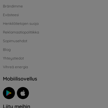
Brändimme
Evästeesi
Henkilötietojen suoja
Reklamaatiopolitiikka
Sopimusehdot
Blog
Yhteystiedot
Vihreä energia
Mobiilisovellus
Liity meihin