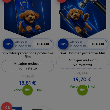
Alennus
Alennus
-10%
-10%
EXTRA10
EXTRA10
kupongilla
kupongilla
3mk Silverprotection+ protective
3mk Hammer protective film
film
Mittojen mukaan
Mittojen mukaan
valmistettu
valmistettu
21,90 €
20,89 €
19,70 €
18,81 €
Varastossa 3 kpl
Varastossa > 5 kpl
-10%