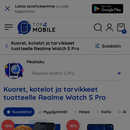
×
Lataa sovelluksemme
ja osta
helpommin.
0
Kuoret, kotelot ja tarvikkeet
Suodatin
tuotteelle Realme Watch S Pro
Pikahaku
Realme Watch S Pro
Kuoret, kotelot ja tarvikkeet
tuotteelle Realme Watch S Pro
Suositellut
Myydyimmät
Halpa
Kallis
Ale
-10%
-10%