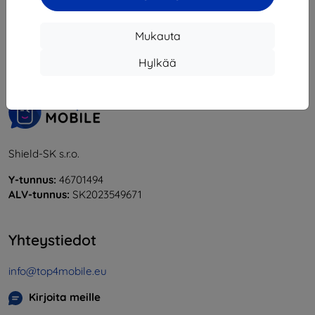
1
-
5
yhteensä
5
.
Mukauta
«
1
»
Hylkää
Shield-SK s.r.o.
Y-tunnus:
46701494
ALV-tunnus:
SK2023549671
Yhteystiedot
info@top4mobile.eu
Kirjoita meille