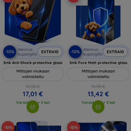
Alennus
Alennus
-10%
-10%
EXTRA10
EXTRA10
kupongilla
kupongilla
3mk Anti-Shock protective glass
3mk Pure Matt protective glass
Mittojen mukaan
Mittojen mukaan
valmistettu
valmistettu
18,90 €
14,90 €
17,01 €
13,42 €
Varastossa > 5 kpl
Varastossa > 5 kpl
-10%
-10%