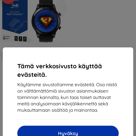
Alennus
-10%
EXTRA10
kupongilla
Tämä verkkosivusto käyttää
3MK FlexibleGlass Realme Watch
S Pro Hybrid Glass
evästeitä.
11,90 €
10,71 €
Käytämme sivustollamme evästeitä. Osa niistä
on välttämättömiä sivuston asianmukaisen
Varastossa > 5 kpl
toiminnan kannalta, kun taas toiset auttavat
meitä analysoimaan kävijäliikennettä sekä
mukauttamaan sisältöä ja mainontaa.
Hyväksy