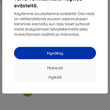
evästeitä.
Käytämme sivustollamme evästeitä. Osa niistä
on välttämättömiä sivuston asianmukaisen
toiminnan kannalta, kun taas toiset auttavat
meitä analysoimaan kävijäliikennettä sekä
mukauttamaan sisältöä ja mainontaa.
Alennus
-10%
EXTRA10
kupongilla
Hyväksy
PanzerGlass Samsung Galaxy
Watch Active
31,91 €
28,72 €
Mukauta
Varastossa 3 kpl
Hylkää