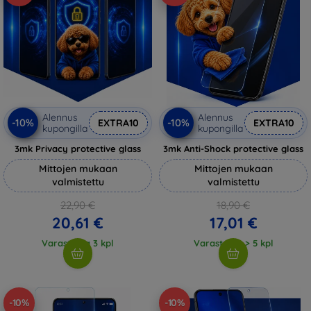
Alennus
Alennus
-10%
-10%
EXTRA10
EXTRA10
kupongilla
kupongilla
3mk Privacy protective glass
3mk Anti-Shock protective glass
Mittojen mukaan
Mittojen mukaan
valmistettu
valmistettu
22,90 €
18,90 €
20,61 €
17,01 €
Varastossa 3 kpl
Varastossa > 5 kpl
-10%
-10%