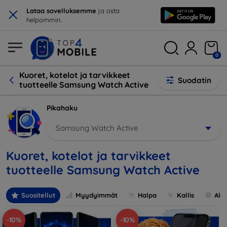
×
Lataa sovelluksemme
ja osta
helpommin.
0
Kuoret, kotelot ja tarvikkeet
Suodatin
tuotteelle Samsung Watch Active
Pikahaku
Samsung Watch Active
Kuoret, kotelot ja tarvikkeet
tuotteelle Samsung Watch Active
Suositellut
Myydyimmät
Halpa
Kallis
Ale
-10%
-10%