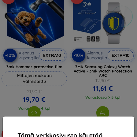
Alennus
Alennus
-10%
-10%
EXTRA10
EXTRA10
kupongilla
kupongilla
3mk Hammer protective film
3MK Samsung Galaxy Watch
Active - 3mk Watch Protection
Mittojen mukaan
ARC
12,90 €
valmistettu
11,61 €
21,90 €
Varastossa > 5 kpl
19,70 €
Varastossa 4 kpl
Tämä verkkosivusto käyttää
-10%