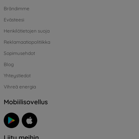
Brändimme
Evästeesi
Henkilötietojen suoja
Reklamaatiopolitiikka
Sopimusehdot
Blog
Yhteystiedot
Vihreä energia
Mobiilisovellus
Liity meihin