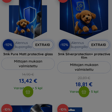
Alennus
Alennus
-10%
-10%
EXTRA10
EXTRA10
kupongilla
kupongilla
3mk Pure Matt protective glass
3mk Silverprotection+ protective
film
Mittojen mukaan
Mittojen mukaan
valmistettu
valmistettu
14,90 €
20,89 €
13,42 €
18,81 €
Varastossa > 5 kpl
Varastossa > 5 kpl
-10%
-10%