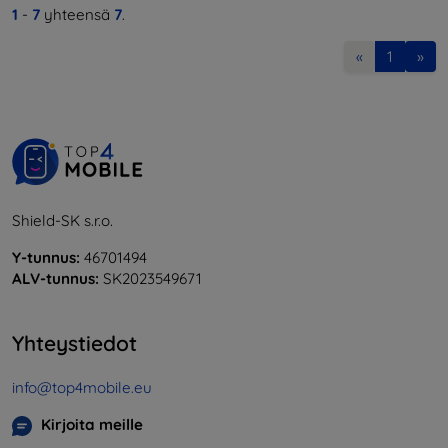
1
-
7
yhteensä
7
.
«
1
»
Shield-SK s.r.o.
Y-tunnus:
46701494
ALV-tunnus:
SK2023549671
Yhteystiedot
info@top4mobile.eu
Kirjoita meille