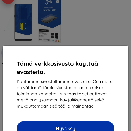
Alennus
-10%
EXTRA10
kupongilla
Tämä verkkosivusto käyttää
3MK FlexibleGlass Xiaomi Mi Mix 3
Hybrid Glass
evästeitä.
12,90 €
11,61 €
Käytämme sivustollamme evästeitä. Osa niistä
on välttämättömiä sivuston asianmukaisen
Varastossa > 5 kpl
toiminnan kannalta, kun taas toiset auttavat
meitä analysoimaan kävijäliikennettä sekä
mukauttamaan sisältöä ja mainontaa.
Hyväksy