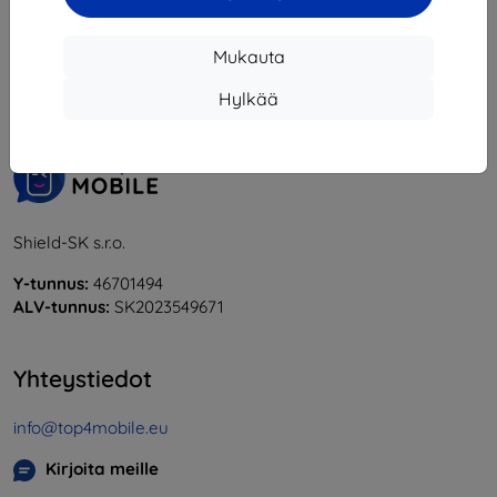
1
-
5
yhteensä
5
.
Mukauta
«
1
»
Hylkää
Shield-SK s.r.o.
Y-tunnus:
46701494
ALV-tunnus:
SK2023549671
Yhteystiedot
info@top4mobile.eu
Kirjoita meille