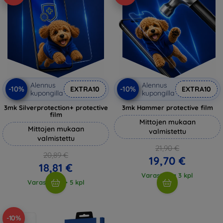
Alennus
Alennus
-10%
-10%
EXTRA10
EXTRA10
kupongilla
kupongilla
3mk Silverprotection+ protective
3mk Hammer protective film
film
Mittojen mukaan
Mittojen mukaan
valmistettu
valmistettu
21,90 €
20,89 €
19,70 €
18,81 €
Varastossa 3 kpl
Varastossa > 5 kpl
-10%