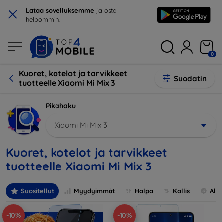
×
Lataa sovelluksemme
ja osta
helpommin.
0
Kuoret, kotelot ja tarvikkeet
Suodatin
tuotteelle Xiaomi Mi Mix 3
Pikahaku
Xiaomi Mi Mix 3
Kuoret, kotelot ja tarvikkeet
tuotteelle Xiaomi Mi Mix 3
Suositellut
Myydyimmät
Halpa
Kallis
Ale
-10%
-10%