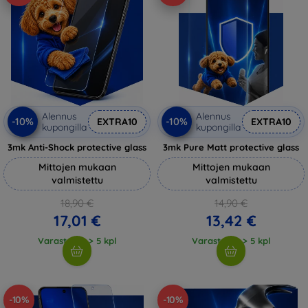
Alennus
Alennus
-10%
-10%
EXTRA10
EXTRA10
kupongilla
kupongilla
3mk Anti-Shock protective glass
3mk Pure Matt protective glass
Mittojen mukaan
Mittojen mukaan
valmistettu
valmistettu
18,90 €
14,90 €
17,01 €
13,42 €
Varastossa > 5 kpl
Varastossa > 5 kpl
-10%
-10%