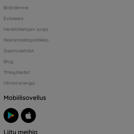
Brändimme
Evästeesi
Henkilötietojen suoja
Reklamaatiopolitiikka
Sopimusehdot
Blog
Yhteystiedot
Vihreä energia
Mobiilisovellus
Liity meihin