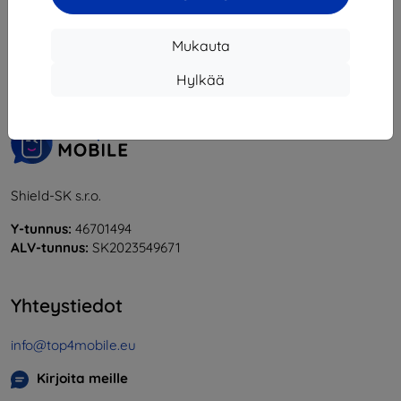
1
-
6
yhteensä
6
.
Mukauta
«
1
»
Hylkää
Shield-SK s.r.o.
Y-tunnus:
46701494
ALV-tunnus:
SK2023549671
Yhteystiedot
info@top4mobile.eu
Kirjoita meille