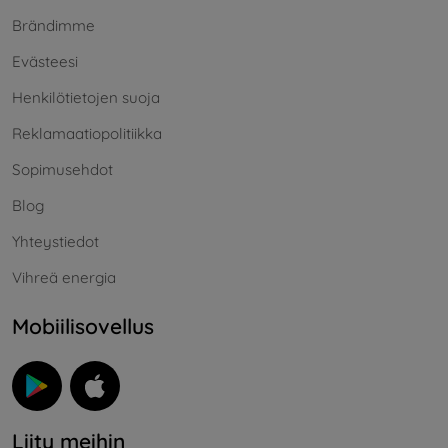
Brändimme
Evästeesi
Henkilötietojen suoja
Reklamaatiopolitiikka
Sopimusehdot
Blog
Yhteystiedot
Vihreä energia
Mobiilisovellus
Liity meihin