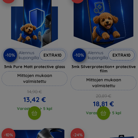
Alennus
Alennus
-10%
-10%
EXTRA10
EXTRA10
kupongilla
kupongilla
3mk Pure Matt protective glass
3mk Silverprotection+ protective
film
Mittojen mukaan
Mittojen mukaan
valmistettu
valmistettu
14,90 €
20,89 €
13,42 €
18,81 €
Varastossa > 5 kpl
Varastossa > 5 kpl
-10%
-24%