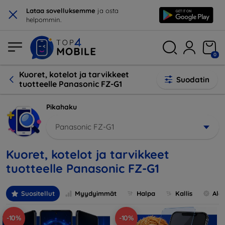
×
Lataa sovelluksemme
ja osta
helpommin.
0
Kuoret, kotelot ja tarvikkeet
Suodatin
tuotteelle Panasonic FZ-G1
Pikahaku
Panasonic FZ-G1
Kuoret, kotelot ja tarvikkeet
tuotteelle Panasonic FZ-G1
Suositellut
Myydyimmät
Halpa
Kallis
Ale
-10%
-10%