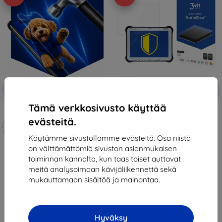
Alennus
Alennus
-10%
-10%
EXTRA10
EXTRA10
kupongilla
kupongilla
Tämä verkkosivusto käyttää
3mk Hammer protective film
3MK FlexibleGlass Panasonic FZ-
G1 Hybrid Glass
evästeitä.
Mittojen mukaan
18,90 €
valmistettu
14,31 €
Käytämme sivustollamme evästeitä. Osa niistä
on välttämättömiä sivuston asianmukaisen
21,90 €
Viimeinen kappale varastossa
toiminnan kannalta, kun taas toiset auttavat
19,70 €
meitä analysoimaan kävijäliikennettä sekä
Varastossa 4 kpl
mukauttamaan sisältöä ja mainontaa.
Hyväksy