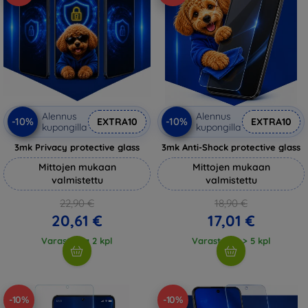
Alennus
Alennus
-10%
-10%
EXTRA10
EXTRA10
kupongilla
kupongilla
3mk Privacy protective glass
3mk Anti-Shock protective glass
Mittojen mukaan
Mittojen mukaan
valmistettu
valmistettu
22,90 €
18,90 €
20,61 €
17,01 €
Varastossa 2 kpl
Varastossa > 5 kpl
-10%
-10%