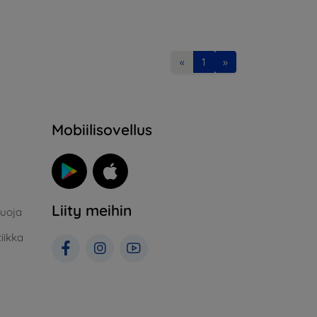
«
1
»
Mobiilisovellus
Liity meihin
suoja
iikka