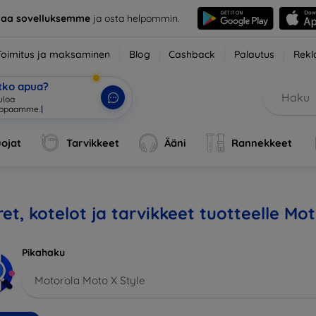
taa sovelluksemme
ja osta helpommin.
Toimitus ja maksaminen
Blog
Cashback
Palautus
Rekl
etko apua?
uloa
uppaamme.
|
ojat
Tarvikkeet
Ääni
Rannekkeet
et, kotelot ja tarvikkeet tuotteelle Mo
Pikahaku
Motorola Moto X Style