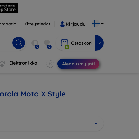
amaatio
Yhteystiedot
Kirjaudu
Ostoskori
0
0
0
Elektroniikka
Alennusmyynti
torola Moto X Style