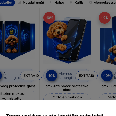
sitellut
Myydyimmät
Halpa
Kallis
Alennuksessa
-10%
-10%
Alennus
Alennus
A
%
-10%
-10%
EXTRA10
EXTRA10
kupongilla
kupongilla
k
vacy protective glass
3mk Anti-Shock protective
3mk Pure
glass
ittojen mukaan
Mittojen mukaan
Mitt
valmistettu
valmistettu
v
22,90 €
18,90 €
20,61 €
Tämä verkkosivusto käyttää evästeitä.