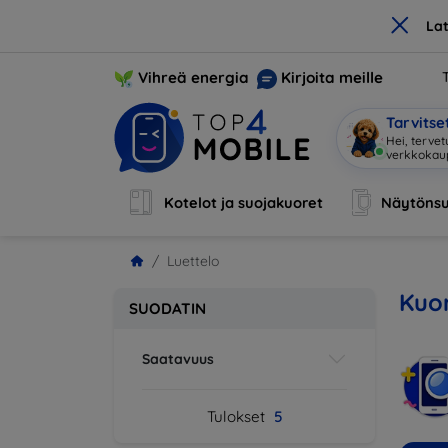
×
La
Vihreä energia
Kirjoita meille
Tarvits
Hei, tervet
verkkoka
Kotelot ja suojakuoret
Näytönsu
Luettelo
Kuor
SUODATIN
Saatavuus
Tulokset
5