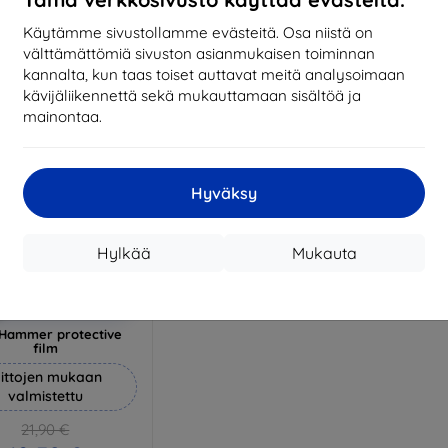
17,01 €
1
arastossa 3 kpl
Käytämme sivustollamme evästeitä. Osa niistä on
Varastossa > 5 kpl
Varas
välttämättömiä sivuston asianmukaisen toiminnan
kannalta, kun taas toiset auttavat meitä analysoimaan
kävijäliikennettä sekä mukauttamaan sisältöä ja
mainontaa.
Hyväksy
Hylkää
Mukauta
Alennus
%
EXTRA10
kupongilla
Hammer protective
film
ittojen mukaan
valmistettu
21,90 €