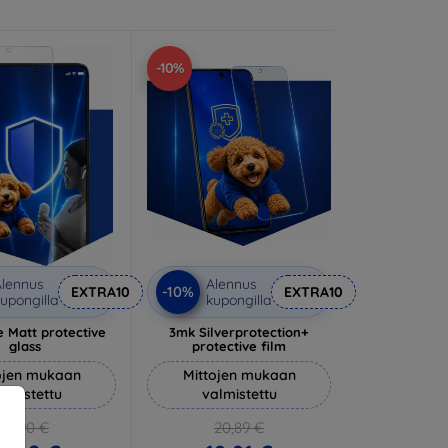
-10%
lennus
Alennus
-10%
EXTRA10
EXTRA10
upongilla
kupongilla
 Matt protective
3mk Silverprotection+
glass
protective film
ojen mukaan
Mittojen mukaan
almistettu
valmistettu
14,90 €
20,89 €