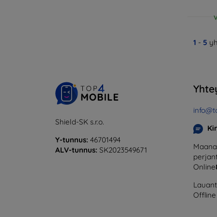
V
1
-
5
yh
Yhte
info@t
Shield-SK s.r.o.
Ki
Y-tunnus:
46701494
Maanan
ALV-tunnus:
SK2023549671
perjant
Online
Lauanta
Offline