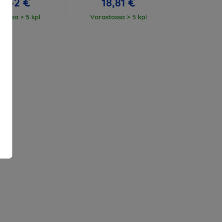
3,42 €
18,81 €
tossa > 5 kpl
Varastossa > 5 kpl