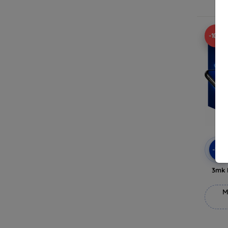
V
-10%
-10
3mk 
M