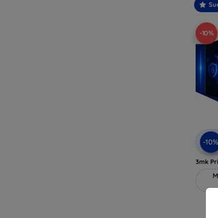
Suo
-10%
-10
3mk Pri
M