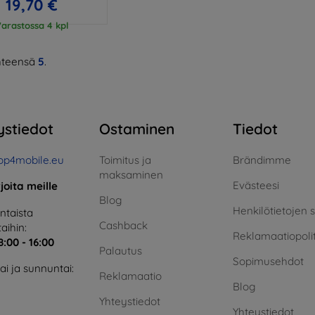
19,70 €
arastossa 4 kpl
teensä
5
.
ystiedot
Ostaminen
Tiedot
op4mobile.eu
Toimitus ja
Brändimme
maksaminen
Evästeesi
rjoita meille
Blog
Henkilötietojen 
taista
Cashback
aihin:
Reklamaatiopolit
8:00 - 16:00
Palautus
Sopimusehdot
i ja sunnuntai:
Reklamaatio
Blog
Yhteystiedot
Yhteystiedot