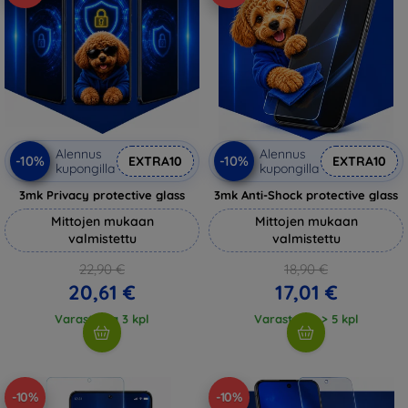
Alennus
Alennus
-10%
-10%
EXTRA10
EXTRA10
kupongilla
kupongilla
3mk Privacy protective glass
3mk Anti-Shock protective glass
Mittojen mukaan
Mittojen mukaan
valmistettu
valmistettu
22,90 €
18,90 €
20,61 €
17,01 €
Varastossa 3 kpl
Varastossa > 5 kpl
-10%
-10%