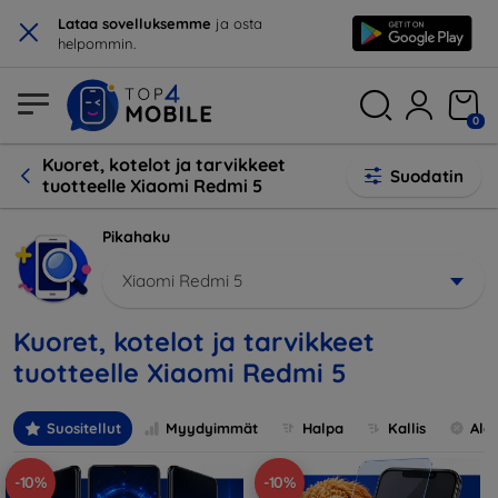
×
Lataa sovelluksemme
ja osta
helpommin.
0
Kuoret, kotelot ja tarvikkeet
Suodatin
tuotteelle Xiaomi Redmi 5
Pikahaku
Xiaomi Redmi 5
Kuoret, kotelot ja tarvikkeet
tuotteelle Xiaomi Redmi 5
Suositellut
Myydyimmät
Halpa
Kallis
Ale
-10%
-10%