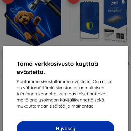
Alennus
Alennus
-10%
-10%
EXTRA10
EXTRA10
kupongilla
kupongilla
Tämä verkkosivusto käyttää
3mk Hammer protective film
3MK FlexibleGlass Xiaomi Redmi 5
Hybrid Glass
evästeitä.
Mittojen mukaan
12,90 €
valmistettu
11,61 €
Käytämme sivustollamme evästeitä. Osa niistä
on välttämättömiä sivuston asianmukaisen
21,90 €
Varastossa > 5 kpl
toiminnan kannalta, kun taas toiset auttavat
19,70 €
meitä analysoimaan kävijäliikennettä sekä
Varastossa 4 kpl
mukauttamaan sisältöä ja mainontaa.
Hyväksy