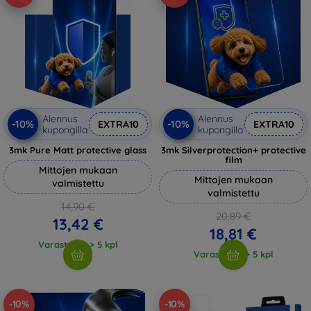
Alennus
Alennus
-10%
-10%
EXTRA10
EXTRA10
kupongilla
kupongilla
3mk Pure Matt protective glass
3mk Silverprotection+ protective
film
Mittojen mukaan
Mittojen mukaan
valmistettu
valmistettu
14,90 €
20,89 €
13,42 €
18,81 €
Varastossa > 5 kpl
Varastossa > 5 kpl
-10%
-10%