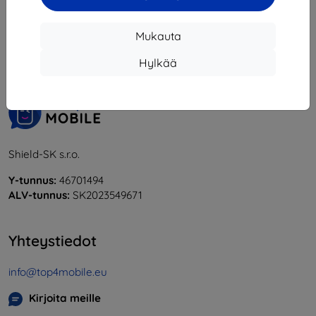
1
-
6
yhteensä
6
.
Mukauta
«
1
»
Hylkää
Shield-SK s.r.o.
Y-tunnus:
46701494
ALV-tunnus:
SK2023549671
Yhteystiedot
info@top4mobile.eu
Kirjoita meille