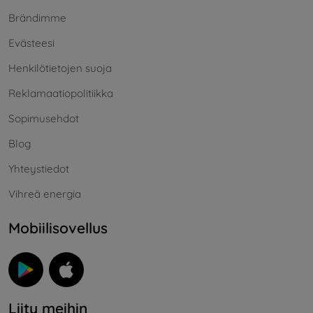
Brändimme
Evästeesi
Henkilötietojen suoja
Reklamaatiopolitiikka
Sopimusehdot
Blog
Yhteystiedot
Vihreä energia
Mobiilisovellus
Liity meihin