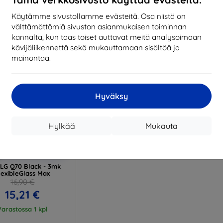
17,01 €
13,42 €
Käytämme sivustollamme evästeitä. Osa niistä on
arastossa > 5 kpl
Varastossa > 5 kpl
Varas
välttämättömiä sivuston asianmukaisen toiminnan
kannalta, kun taas toiset auttavat meitä analysoimaan
kävijäliikennettä sekä mukauttamaan sisältöä ja
mainontaa.
Hyväksy
Hylkää
Mukauta
Alennus
%
EXTRA10
kupongilla
LG Q70 Black - 3mk
lexibleGlass Max
16,90 €
15,21 €
Varastossa 1 kpl