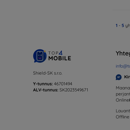
1
-
5
yh
Yhte
info@t
Shield-SK s.r.o.
Ki
Y-tunnus:
46701494
Maanan
ALV-tunnus:
SK2023549671
perjant
Online
Lauanta
Offline