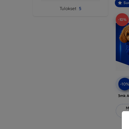
Suo
Tulokset
5
-10%
-10
3mk A
M