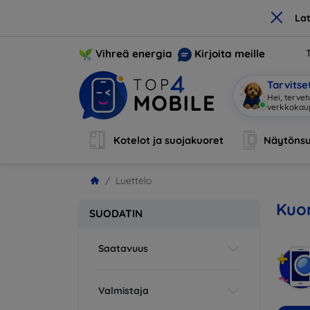
×
La
Vihreä energia
Kirjoita meille
Tarvits
Hei, tervet
verkkoka
Kotelot ja suojakuoret
Näytönsu
Luettelo
Kuor
SUODATIN
Saatavuus
Valmistaja