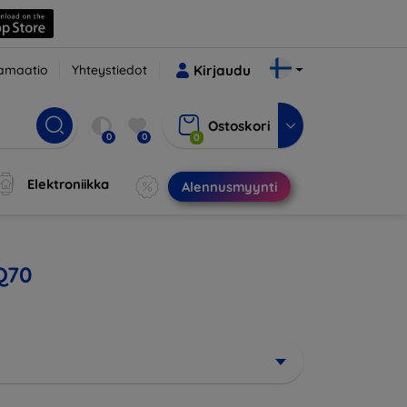
amaatio
Yhteystiedot
Kirjaudu
Ostoskori
0
0
0
Elektroniikka
Alennusmyynti
 Q70