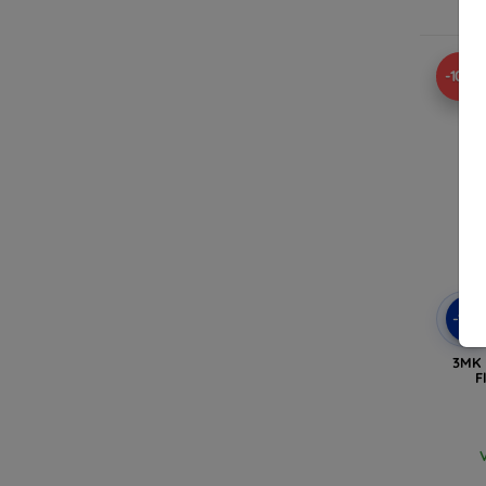
V
-10%
-10
3MK 
F