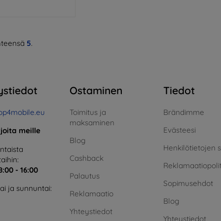
teensä
5
.
ystiedot
Ostaminen
Tiedot
op4mobile.eu
Toimitus ja
Brändimme
maksaminen
Evästeesi
rjoita meille
Blog
Henkilötietojen 
taista
Cashback
aihin:
Reklamaatiopolit
8:00 - 16:00
Palautus
Sopimusehdot
i ja sunnuntai:
Reklamaatio
Blog
Yhteystiedot
Yhteystiedot