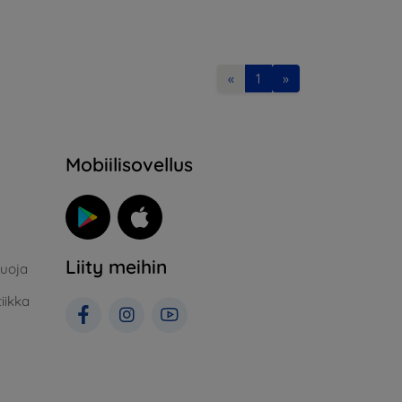
«
1
»
Mobiilisovellus
Liity meihin
suoja
iikka