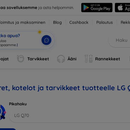
taa sovelluksemme
ja osta helpommin.
Toimitus ja maksaminen
Blog
Cashback
Palautus
Rekl
etko apua?
uloa
uppaamme.
|
ojat
Tarvikkeet
Ääni
Rannekkeet
et, kotelot ja tarvikkeet tuotteelle LG
Pikahaku
LG Q70