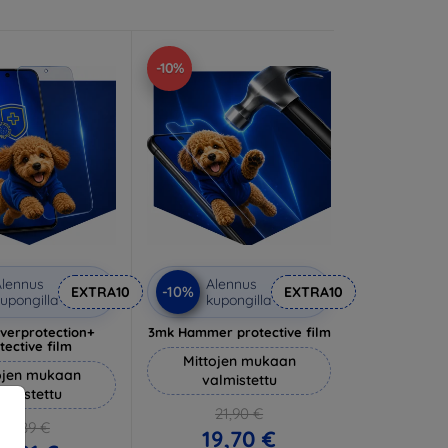
-10%
lennus
Alennus
-10%
EXTRA10
EXTRA10
upongilla
kupongilla
lverprotection+
3mk Hammer protective film
tective film
Mittojen mukaan
ojen mukaan
valmistettu
almistettu
21,90 €
20,89 €
19,70 €