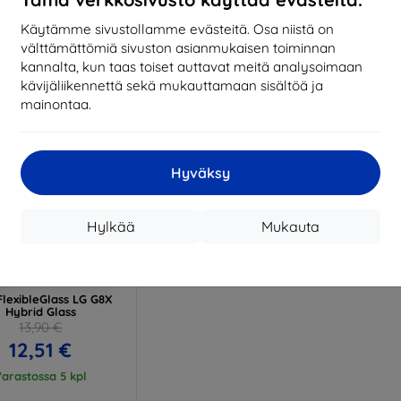
17,01 €
13,42 €
Käytämme sivustollamme evästeitä. Osa niistä on
arastossa > 5 kpl
Varastossa > 5 kpl
Varas
välttämättömiä sivuston asianmukaisen toiminnan
kannalta, kun taas toiset auttavat meitä analysoimaan
kävijäliikennettä sekä mukauttamaan sisältöä ja
mainontaa.
Hyväksy
Hylkää
Mukauta
Alennus
%
EXTRA10
kupongilla
lexibleGlass LG G8X
Hybrid Glass
13,90 €
12,51 €
arastossa 5 kpl