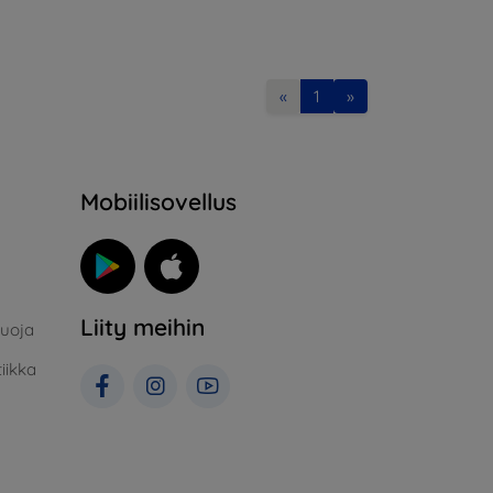
«
1
»
Mobiilisovellus
Liity meihin
suoja
iikka