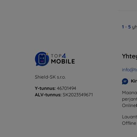
1
-
5
yh
Yhte
info@t
Shield-SK s.r.o.
Ki
Y-tunnus:
46701494
Maanan
ALV-tunnus:
SK2023549671
perjant
Online
Lauanta
Offline