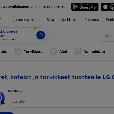
taa sovelluksemme
ja osta helpommin.
Toimitus ja maksaminen
Blog
Cashback
Palautus
Rekl
etko apua?
uloa
uppaamme.
|
ojat
Tarvikkeet
Ääni
Rannekkeet
et, kotelot ja tarvikkeet tuotteelle LG
Pikahaku
LG G8X