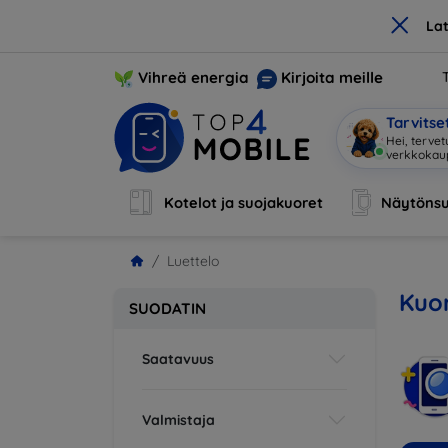
×
La
Vihreä energia
Kirjoita meille
Tarvits
Hei, tervet
verkkoka
Kotelot ja suojakuoret
Näytönsu
Luettelo
Kuor
SUODATIN
Saatavuus
Valmistaja