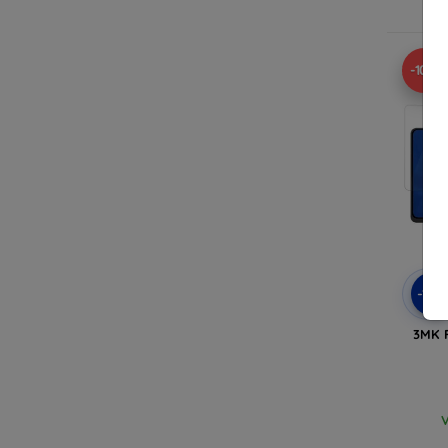
V
-10%
-10
3MK F
V