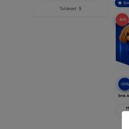
Suo
Tulokset
5
-10%
-10
3mk A
M