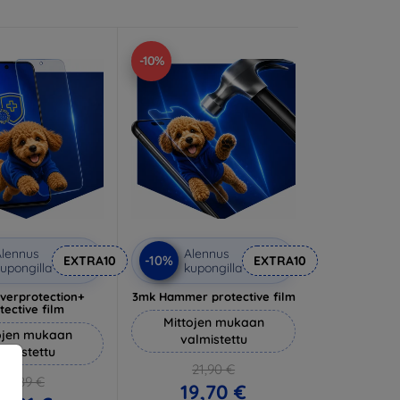
-10%
lennus
Alennus
-10%
EXTRA10
EXTRA10
upongilla
kupongilla
lverprotection+
3mk Hammer protective film
tective film
Mittojen mukaan
ojen mukaan
valmistettu
almistettu
21,90 €
20,89 €
19,70 €