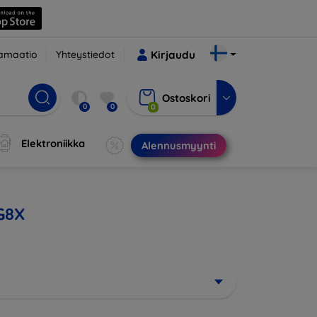
amaatio
Yhteystiedot
Kirjaudu
Ostoskori
0
0
0
Elektroniikka
Alennusmyynti
 G8X