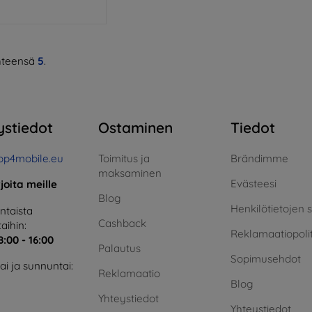
teensä
5
.
ystiedot
Ostaminen
Tiedot
op4mobile.eu
Toimitus ja
Brändimme
maksaminen
Evästeesi
rjoita meille
Blog
Henkilötietojen 
taista
Cashback
aihin:
Reklamaatiopolit
8:00 - 16:00
Palautus
Sopimusehdot
i ja sunnuntai:
Reklamaatio
Blog
Yhteystiedot
Yhteystiedot