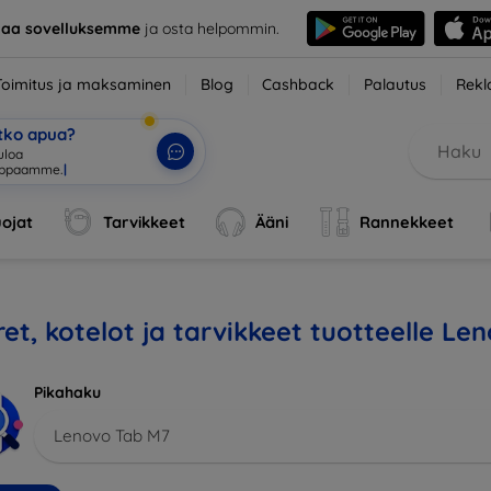
taa sovelluksemme
ja osta helpommin.
Toimitus ja maksaminen
Blog
Cashback
Palautus
Rekl
etko apua?
tuloa verkkokauppa
|
ojat
Tarvikkeet
Ääni
Rannekkeet
et, kotelot ja tarvikkeet tuotteelle L
Pikahaku
Lenovo Tab M7