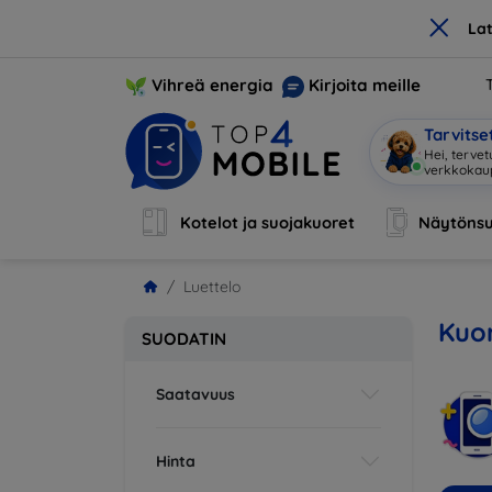
×
La
Vihreä energia
Kirjoita meille
Tarvits
Hei, terve
Kotelot ja suojakuoret
Näytönsu
Luettelo
Kuor
SUODATIN
Saatavuus
Hinta