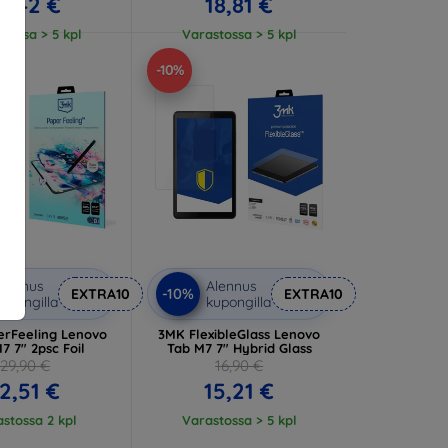
3,42 €
18,81 €
tossa > 5 kpl
Varastossa > 5 kpl
-10%
lennus
Alennus
-10%
EXTRA10
EXTRA10
upongilla
kupongilla
rFeeling Lenovo
3MK FlexibleGlass Lenovo
7 7" 2psc Foil
Tab M7 7" Hybrid Glass
29,90 €
16,90 €
2,51 €
15,21 €
stossa 2 kpl
Varastossa > 5 kpl