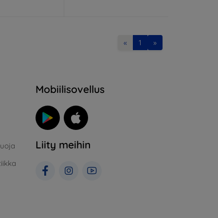
«
1
»
Mobiilisovellus
Liity meihin
suoja
iikka