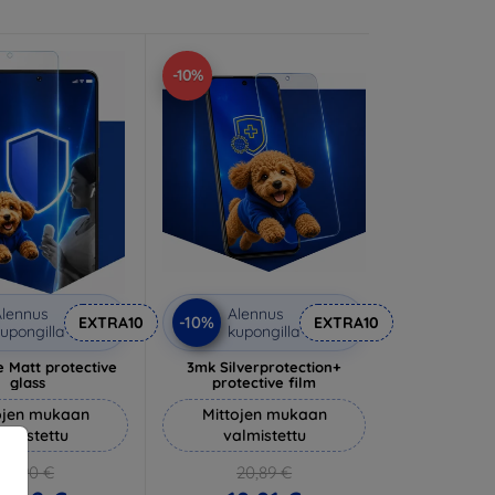
-10%
lennus
Alennus
-10%
EXTRA10
EXTRA10
upongilla
kupongilla
 Matt protective
3mk Silverprotection+
glass
protective film
ojen mukaan
Mittojen mukaan
almistettu
valmistettu
14,90 €
20,89 €