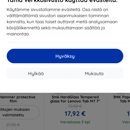
17,01 €
1
arastossa 3 kpl
Käytämme sivustollamme evästeitä. Osa niistä on
Varastossa > 5 kpl
Varas
välttämättömiä sivuston asianmukaisen toiminnan
-10%
-58%
kannalta, kun taas toiset auttavat meitä analysoimaan
kävijäliikennettä sekä mukauttamaan sisältöä ja
mainontaa.
Hyväksy
Hylkää
Mukauta
Alennus
Alennus
A
%
-10%
-10%
EXTRA10
EXTRA10
kupongilla
kupongilla
k
Hammer protective
3mk HardGlass Tempered
3MK Pape
film
glass for Lenovo Tab M7 7"
Tab M
19,90 €
ittojen mukaan
17,92 €
1
valmistettu
Varastossa 3 kpl
Vara
21,90 €