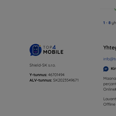
V
1
-
8
yh
Yhte
info@t
Shield-SK s.r.o.
Ki
Y-tunnus:
46701494
Maanan
ALV-tunnus:
SK2023549671
perjant
Online
Lauanta
Offline