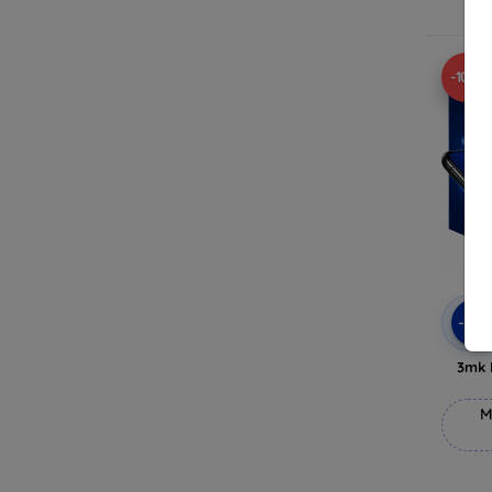
V
-10%
-10
3mk 
M