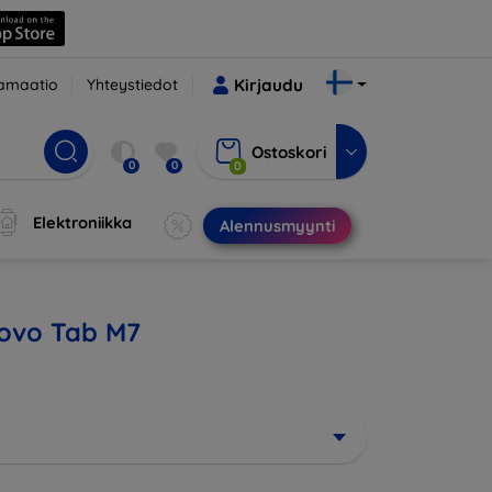
amaatio
Yhteystiedot
Kirjaudu
Ostoskori
0
0
0
Elektroniikka
Alennusmyynti
enovo Tab M7