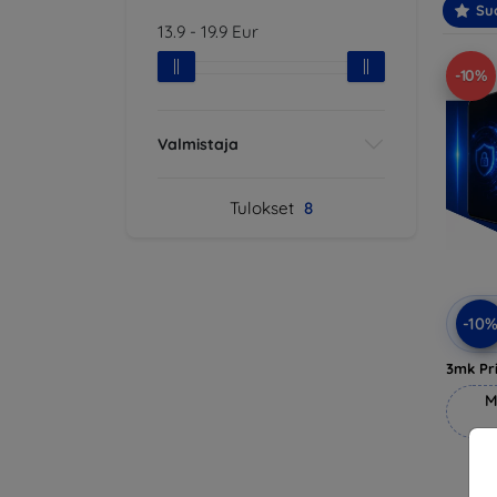
Suo
13.9
-
19.9
Eur
-10%
Valmistaja
Tulokset
8
-10
3mk Pri
M