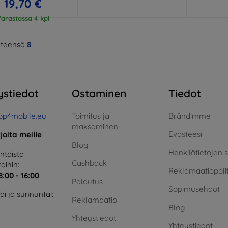
19,70 €
arastossa 4 kpl
teensä
8
.
ystiedot
Ostaminen
Tiedot
op4mobile.eu
Toimitus ja
Brändimme
maksaminen
Evästeesi
rjoita meille
Blog
Henkilötietojen 
taista
Cashback
aihin:
Reklamaatiopolit
8:00 - 16:00
Palautus
Sopimusehdot
i ja sunnuntai:
Reklamaatio
Blog
Yhteystiedot
Yhteystiedot