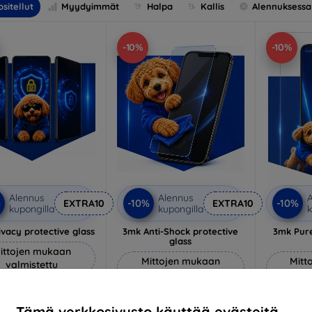
sitellut
Myydyimmät
Halpa
Kallis
Alennuksessa
-10%
-10%
Alennus
Alennus
A
%
-10%
-10%
EXTRA10
EXTRA10
kupongilla
kupongilla
k
vacy protective glass
3mk Anti-Shock protective
3mk Pure
glass
ittojen mukaan
Mittojen mukaan
Mitt
valmistettu
valmistettu
v
22,90 €
18,90 €
20,61 €
Tämä verkkosivusto käyttää evästeitä.