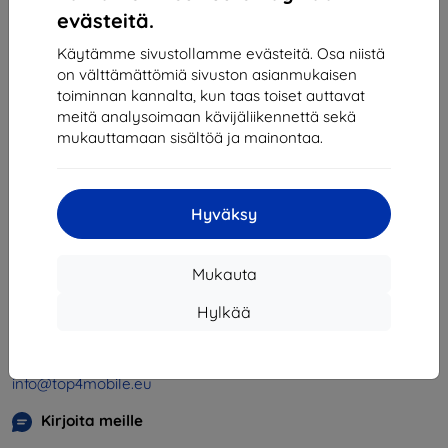
1
-
4
yhteensä
4
.
evästeitä.
«
1
»
Käytämme sivustollamme evästeitä. Osa niistä
on välttämättömiä sivuston asianmukaisen
toiminnan kannalta, kun taas toiset auttavat
meitä analysoimaan kävijäliikennettä sekä
mukauttamaan sisältöä ja mainontaa.
Hyväksy
Shield-SK s.r.o.
Y-tunnus:
46701494
Mukauta
ALV-tunnus:
SK2023549671
Hylkää
Yhteystiedot
info@top4mobile.eu
Kirjoita meille