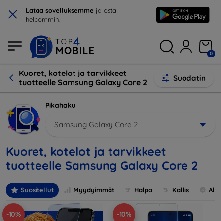
×
Lataa sovelluksemme
ja osta
helpommin.
0
Kuoret, kotelot ja tarvikkeet
Suodatin
tuotteelle Samsung Galaxy Core 2
Pikahaku
Samsung Galaxy Core 2
Kuoret, kotelot ja tarvikkeet
tuotteelle Samsung Galaxy Core 2
Suositellut
Myydyimmät
Halpa
Kallis
Ale
-10%
-10%