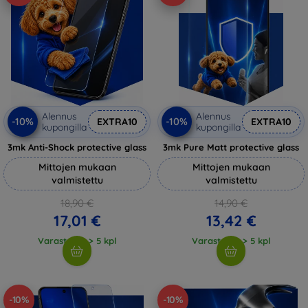
Alennus
Alennus
-10%
-10%
EXTRA10
EXTRA10
kupongilla
kupongilla
3mk Anti-Shock protective glass
3mk Pure Matt protective glass
Mittojen mukaan
Mittojen mukaan
valmistettu
valmistettu
18,90 €
14,90 €
17,01 €
13,42 €
Varastossa > 5 kpl
Varastossa > 5 kpl
-10%
-10%