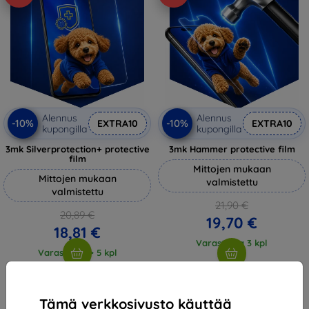
Alennus
Alennus
-10%
-10%
EXTRA10
EXTRA10
kupongilla
kupongilla
3mk Silverprotection+ protective
3mk Hammer protective film
film
Mittojen mukaan
Mittojen mukaan
valmistettu
valmistettu
21,90 €
20,89 €
19,70 €
18,81 €
Varastossa 3 kpl
Varastossa > 5 kpl
Tämä verkkosivusto käyttää