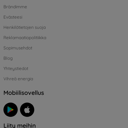
Brändimme
Evästeesi
Henkilötietojen suoja
Reklamaatiopolitiikka
Sopimusehdot
Blog
Yhteystiedot
Vihreä energia
Mobiilisovellus
Liity meihin