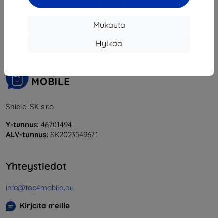
1
-
6
yhteensä
6
.
Mukauta
«
1
»
Hylkää
Shield-SK s.r.o.
Y-tunnus:
46701494
ALV-tunnus:
SK2023549671
Yhteystiedot
info@top4mobile.eu
Kirjoita meille