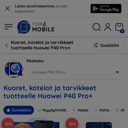
×
Lataa sovelluksemme
ja osta
helpommin.
0
Kuoret, kotelot ja tarvikkeet
Suodatin
tuotteelle Huawei P40 Pro+
Pikahaku
Huawei P40 Pro+
Kuoret, kotelot ja tarvikkeet
tuotteelle Huawei P40 Pro+
Suositellut
Myydyimmät
Halpa
Kallis
Ale
-10%
-10%