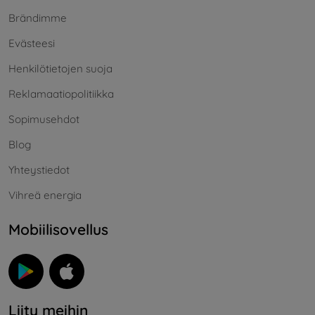
Brändimme
Evästeesi
Henkilötietojen suoja
Reklamaatiopolitiikka
Sopimusehdot
Blog
Yhteystiedot
Vihreä energia
Mobiilisovellus
Liity meihin