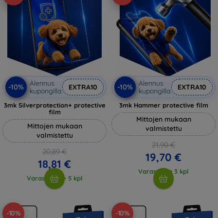
Alennus
Alennus
-10%
-10%
EXTRA10
EXTRA10
kupongilla
kupongilla
3mk Silverprotection+ protective
3mk Hammer protective film
film
Mittojen mukaan
Mittojen mukaan
valmistettu
valmistettu
21,90 €
20,89 €
19,70 €
18,81 €
Varastossa 3 kpl
Varastossa > 5 kpl
-10%
-10%