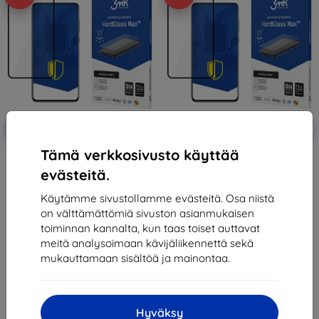
Alennus
Alennus
-10%
-10%
EXTRA10
EXTRA10
kupongilla
kupongilla
Tämä verkkosivusto käyttää
3mk HardGlass Max Black
3mk HardGlass Max Black
Tempered glass for Huawei P40
Tempered glass for Huawei P40
evästeitä.
Pro/P40 Pro+
Pro + 5G
12,90 €
12,90 €
Käytämme sivustollamme evästeitä. Osa niistä
11,61 €
11,61 €
on välttämättömiä sivuston asianmukaisen
Varastossa 3 kpl
Varastossa > 5 kpl
toiminnan kannalta, kun taas toiset auttavat
meitä analysoimaan kävijäliikennettä sekä
mukauttamaan sisältöä ja mainontaa.
Hyväksy