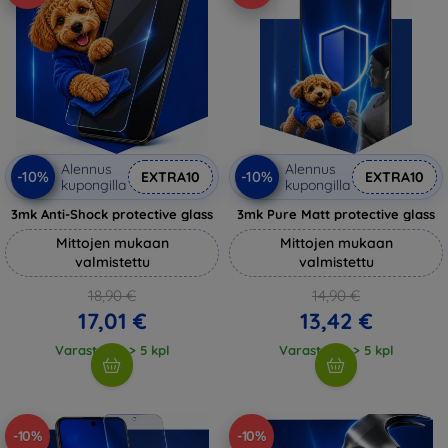
Alennus
Alennus
-10%
-10%
EXTRA10
EXTRA10
kupongilla
kupongilla
3mk Anti-Shock protective glass
3mk Pure Matt protective glass
Mittojen mukaan
Mittojen mukaan
valmistettu
valmistettu
18,90 €
14,90 €
17,01 €
13,42 €
Varastossa > 5 kpl
Varastossa > 5 kpl
-10%
-10%