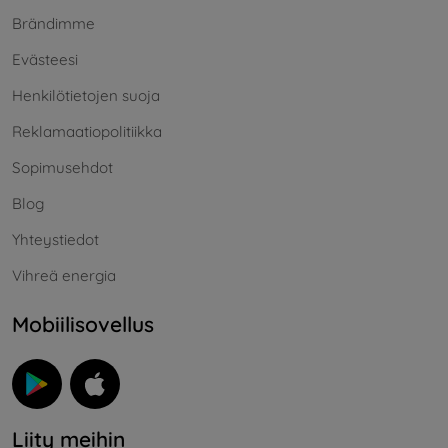
Brändimme
Evästeesi
Henkilötietojen suoja
Reklamaatiopolitiikka
Sopimusehdot
Blog
Yhteystiedot
Vihreä energia
Mobiilisovellus
Liity meihin