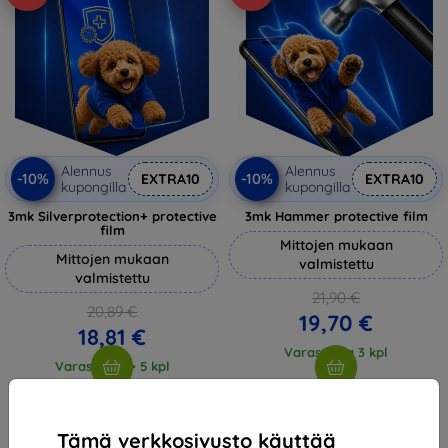
Alennus
Alennus
-10%
-10%
EXTRA10
EXTRA10
kupongilla
kupongilla
3mk Silverprotection+ protective
3mk Hammer protective film
film
Mittojen mukaan
Mittojen mukaan
valmistettu
valmistettu
21,90 €
20,89 €
19,70 €
18,81 €
Varastossa 3 kpl
Varastossa > 5 kpl
Tämä verkkosivusto käyttää