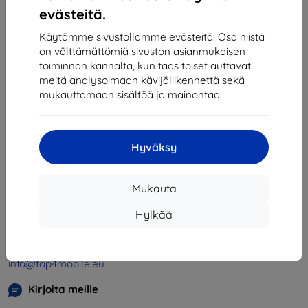
1
-
4
yhteensä
4
.
evästeitä.
«
1
»
Käytämme sivustollamme evästeitä. Osa niistä
on välttämättömiä sivuston asianmukaisen
toiminnan kannalta, kun taas toiset auttavat
meitä analysoimaan kävijäliikennettä sekä
mukauttamaan sisältöä ja mainontaa.
Hyväksy
Shield-SK s.r.o.
Y-tunnus:
46701494
Mukauta
ALV-tunnus:
SK2023549671
Hylkää
Yhteystiedot
info@top4mobile.eu
Kirjoita meille