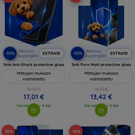
Alennus
Alennus
-10%
-10%
EXTRA10
EXTRA10
kupongilla
kupongilla
3mk Anti-Shock protective glass
3mk Pure Matt protective glass
Mittojen mukaan
Mittojen mukaan
valmistettu
valmistettu
18,90 €
14,90 €
17,01 €
13,42 €
Varastossa > 5 kpl
Varastossa > 5 kpl
-10%
-10%