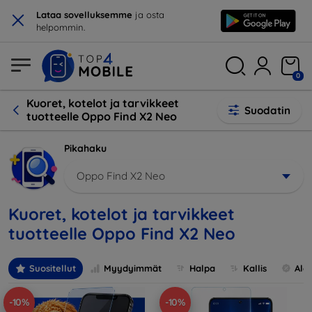
×
Lataa sovelluksemme
ja osta
helpommin.
0
Kuoret, kotelot ja tarvikkeet
Suodatin
tuotteelle Oppo Find X2 Neo
Pikahaku
Oppo Find X2 Neo
Kuoret, kotelot ja tarvikkeet
tuotteelle Oppo Find X2 Neo
Suositellut
Myydyimmät
Halpa
Kallis
Ale
-10%
-10%