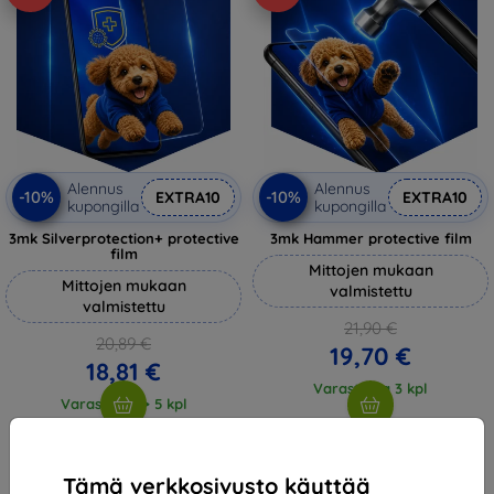
Alennus
Alennus
-10%
-10%
EXTRA10
EXTRA10
kupongilla
kupongilla
3mk Silverprotection+ protective
3mk Hammer protective film
film
Mittojen mukaan
Mittojen mukaan
valmistettu
valmistettu
21,90 €
20,89 €
19,70 €
18,81 €
Varastossa 3 kpl
Varastossa > 5 kpl
Tämä verkkosivusto käyttää