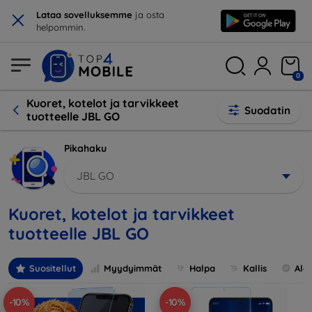
×
Lataa sovelluksemme
ja osta
helpommin.
0
Kuoret, kotelot ja tarvikkeet
Suodatin
tuotteelle JBL GO
Pikahaku
JBL GO
Kuoret, kotelot ja tarvikkeet
tuotteelle JBL GO
Suositellut
Myydyimmät
Halpa
Kallis
Ale
-10%
-10%