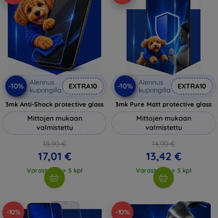
Alennus
Alennus
-10%
-10%
EXTRA10
EXTRA10
kupongilla
kupongilla
3mk Anti-Shock protective glass
3mk Pure Matt protective glass
Mittojen mukaan
Mittojen mukaan
valmistettu
valmistettu
18,90 €
14,90 €
17,01 €
13,42 €
Varastossa > 5 kpl
Varastossa > 5 kpl
-10%
-10%