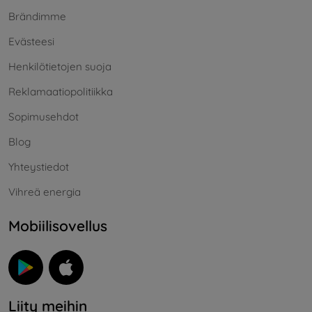
Brändimme
Evästeesi
Henkilötietojen suoja
Reklamaatiopolitiikka
Sopimusehdot
Blog
Yhteystiedot
Vihreä energia
Mobiilisovellus
Liity meihin