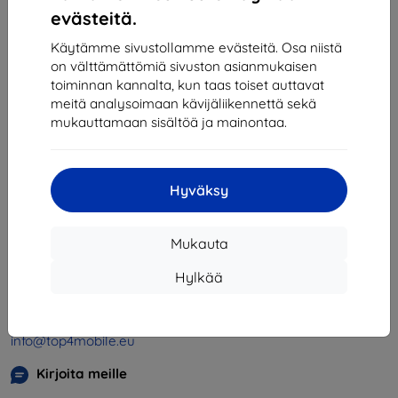
1
-
4
yhteensä
4
.
evästeitä.
«
1
»
Käytämme sivustollamme evästeitä. Osa niistä
on välttämättömiä sivuston asianmukaisen
toiminnan kannalta, kun taas toiset auttavat
meitä analysoimaan kävijäliikennettä sekä
mukauttamaan sisältöä ja mainontaa.
Hyväksy
Shield-SK s.r.o.
Y-tunnus:
46701494
Mukauta
ALV-tunnus:
SK2023549671
Hylkää
Yhteystiedot
info@top4mobile.eu
Kirjoita meille