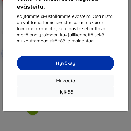
evästeitä.
Käytämme sivustollamme evästeitä. Osa niistä
on välttämättömiä sivuston asianmukaisen
toiminnan kannalta, kun taas toiset auttavat
meitä analysoimaan kävijäliikennettä sekä
mukauttamaan sisältöä ja mainontaa.
Alennus
-10%
EXTRA10
kupongilla
Hyväksy
3MK FlexibleGlass Lite Moto G9
Play Lite Hybrid Lasipinnoite Lite
(5903108305723)
10,90 €
Mukauta
7,11 €
Hylkää
Varastossa 2 kpl