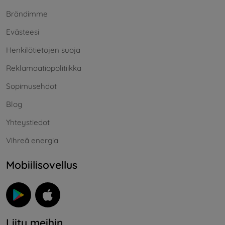
Brändimme
Evästeesi
Henkilötietojen suoja
Reklamaatiopolitiikka
Sopimusehdot
Blog
Yhteystiedot
Vihreä energia
Mobiilisovellus
Liity meihin