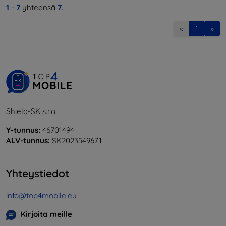
1
-
7
yhteensä
7
.
«
1
»
Shield-SK s.r.o.
Y-tunnus:
46701494
ALV-tunnus:
SK2023549671
Yhteystiedot
info@top4mobile.eu
Kirjoita meille