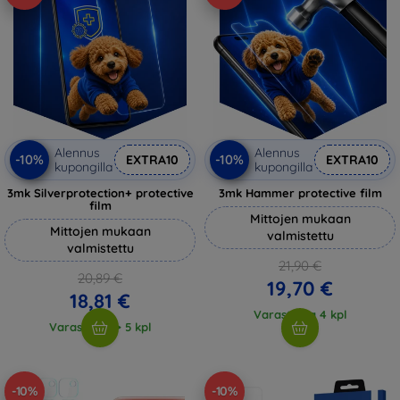
Alennus
Alennus
-10%
-10%
EXTRA10
EXTRA10
kupongilla
kupongilla
3mk Silverprotection+ protective
3mk Hammer protective film
film
Mittojen mukaan
Mittojen mukaan
valmistettu
valmistettu
21,90 €
20,89 €
19,70 €
18,81 €
Varastossa 4 kpl
Varastossa > 5 kpl
-10%
-10%