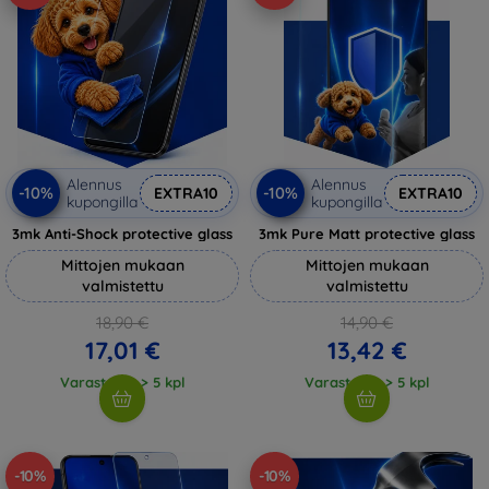
Alennus
Alennus
-10%
-10%
EXTRA10
EXTRA10
kupongilla
kupongilla
3mk Anti-Shock protective glass
3mk Pure Matt protective glass
Mittojen mukaan
Mittojen mukaan
valmistettu
valmistettu
18,90 €
14,90 €
17,01 €
13,42 €
Varastossa > 5 kpl
Varastossa > 5 kpl
-10%
-10%