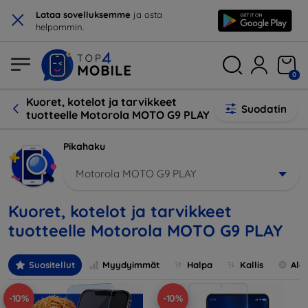
×
Lataa sovelluksemme
ja osta
helpommin.
0
Kuoret, kotelot ja tarvikkeet
Suodatin
tuotteelle Motorola MOTO G9 PLAY
Pikahaku
Motorola MOTO G9 PLAY
Kuoret, kotelot ja tarvikkeet
tuotteelle Motorola MOTO G9 PLAY
Suositellut
Myydyimmät
Halpa
Kallis
Ale
-10%
-10%