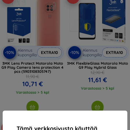
Alennus
Alennus
-10%
-10%
EXTRA10
EXTRA10
kupongilla
kupongilla
3MK Lens Protect Motorola Moto
3MK FlexibleGlass Motorola Moto
G9 Play Camera lens protection 4
G9 Play Hybrid Glass
pcs (5903108305747)
12,90 €
11,90 €
11,61 €
10,71 €
Varastossa > 5 kpl
Varastossa > 5 kpl
Tämä verkkosivusto käyttää
-35%