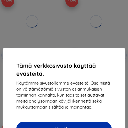
-10%
-10%
Alennus
Alennus
-10%
-10%
EXTRA10
EXTRA10
kupongilla
kupongilla
Tämä verkkosivusto käyttää
Beline Case Book Magnetic
Beline Case Book Magnetic
Redmi 9A rose gold
Redmi 9A red
evästeitä.
10,90 €
10,90 €
9,81 €
9,81 €
Käytämme sivustollamme evästeitä. Osa niistä
on välttämättömiä sivuston asianmukaisen
Varastossa > 5 kpl
Varastossa > 5 kpl
toiminnan kannalta, kun taas toiset auttavat
meitä analysoimaan kävijäliikennettä sekä
mukauttamaan sisältöä ja mainontaa.