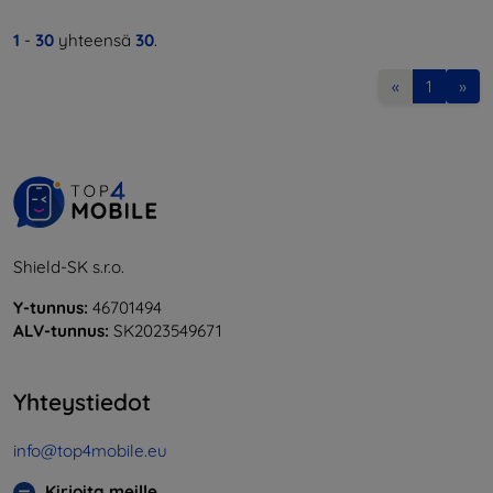
1
-
30
yhteensä
30
.
«
1
»
Shield-SK s.r.o.
Y-tunnus:
46701494
ALV-tunnus:
SK2023549671
Yhteystiedot
info@top4mobile.eu
Kirjoita meille