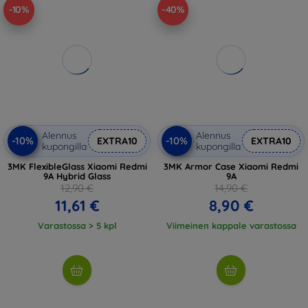
-10%
-40%
Alennus
Alennus
-10%
-10%
EXTRA10
EXTRA10
kupongilla
kupongilla
3MK FlexibleGlass Xiaomi Redmi
3MK Armor Case Xiaomi Redmi
9A Hybrid Glass
9A
12,90 €
14,90 €
11,61 €
8,90 €
Varastossa > 5 kpl
Viimeinen kappale varastossa