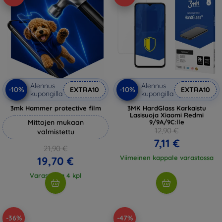
Alennus
Alennus
-10%
-10%
EXTRA10
EXTRA10
kupongilla
kupongilla
3mk Hammer protective film
3MK HardGlass Karkaistu
Lasisuoja Xiaomi Redmi
Mittojen mukaan
9/9A/9C:lle
12,90 €
valmistettu
7,11 €
21,90 €
Viimeinen kappale varastossa
19,70 €
Varastossa 4 kpl
-36%
-47%