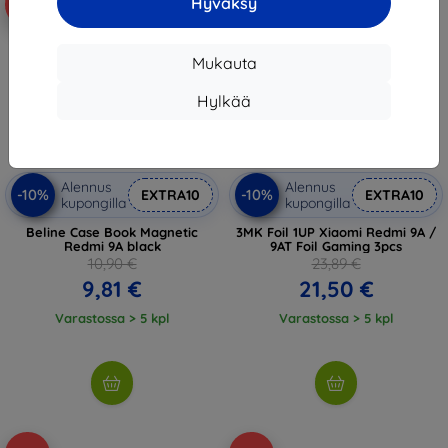
Hyväksy
-10%
-10%
Mukauta
Hylkää
Alennus
Alennus
-10%
-10%
EXTRA10
EXTRA10
kupongilla
kupongilla
Beline Case Book Magnetic
3MK Foil 1UP Xiaomi Redmi 9A /
Redmi 9A black
9AT Foil Gaming 3pcs
10,90 €
23,89 €
9,81 €
21,50 €
Varastossa > 5 kpl
Varastossa > 5 kpl