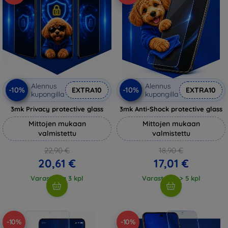
Alennus
Alennus
-10%
-10%
EXTRA10
EXTRA10
kupongilla
kupongilla
3mk Privacy protective glass
3mk Anti-Shock protective glass
Mittojen mukaan
Mittojen mukaan
valmistettu
valmistettu
22,90 €
18,90 €
20,61 €
17,01 €
Varastossa 3 kpl
Varastossa > 5 kpl
-10%
-10%