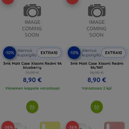
Alennus
Alennus
-10%
-10%
EXTRA10
EXTRA10
kupongilla
kupongilla
3mk Matt Case Xiaomi Redmi 9A
3mk Matt Case Xiaomi Redmi
blueberry
9A/9AT
13,90 €
16,90 €
8,90 €
8,90 €
Viimeinen kappale varastossa
Varastossa 2 kpl
-36%
-36%