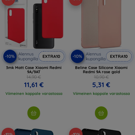
Alennus
Alennus
-10%
-10%
EXTRA10
EXTRA10
kupongilla
kupongilla
3mk Matt Case Xiaomi Redmi
Beline Case Silicone Xiaomi
9A/9AT
Redmi 9A rose gold
14,90 €
10,90 €
11,61 €
5,31 €
Viimeinen kappale varastossa
Viimeinen kappale varastossa
-10%
-10%