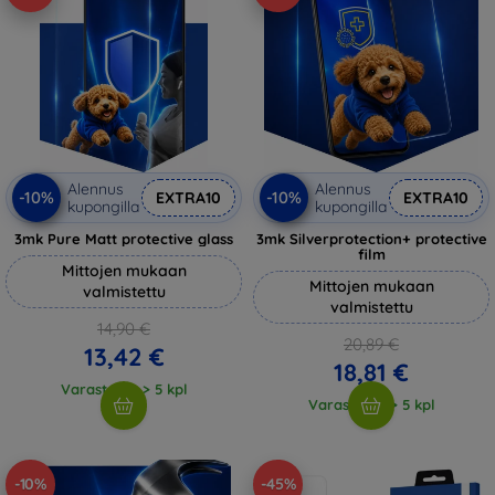
Alennus
Alennus
-10%
-10%
EXTRA10
EXTRA10
kupongilla
kupongilla
3mk Pure Matt protective glass
3mk Silverprotection+ protective
film
Mittojen mukaan
Mittojen mukaan
valmistettu
valmistettu
14,90 €
20,89 €
13,42 €
18,81 €
Varastossa > 5 kpl
Varastossa > 5 kpl
-10%
-45%