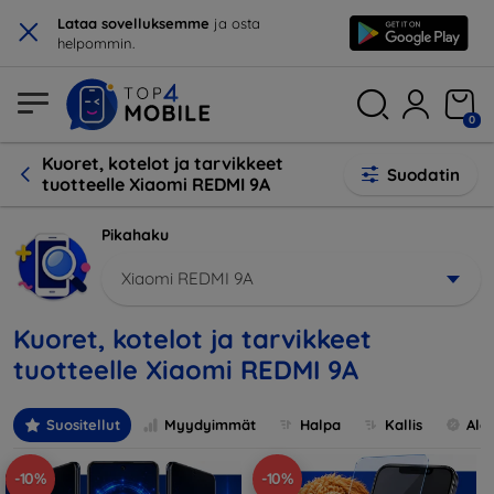
×
Lataa sovelluksemme
ja osta
helpommin.
0
Kuoret, kotelot ja tarvikkeet
Suodatin
tuotteelle Xiaomi REDMI 9A
Pikahaku
Xiaomi REDMI 9A
Kuoret, kotelot ja tarvikkeet
tuotteelle Xiaomi REDMI 9A
Suositellut
Myydyimmät
Halpa
Kallis
Ale
-10%
-10%