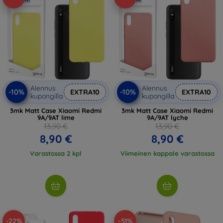
Alennus
Alennus
-10%
-10%
EXTRA10
EXTRA10
kupongilla
kupongilla
3mk Matt Case Xiaomi Redmi
3mk Matt Case Xiaomi Redmi
9A/9AT lime
9A/9AT lyche
13,90 €
13,90 €
8,90 €
8,90 €
Varastossa 2 kpl
Viimeinen kappale varastossa
-22%
-51%