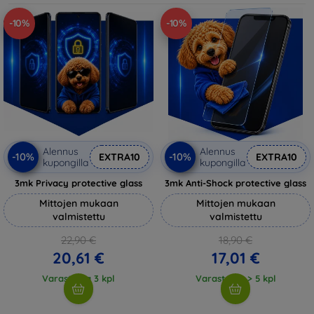
-10%
-10%
Alennus
Alennus
-10%
-10%
EXTRA10
EXTRA10
kupongilla
kupongilla
3mk Privacy protective glass
3mk Anti-Shock protective glass
Mittojen mukaan
Mittojen mukaan
valmistettu
valmistettu
22,90 €
18,90 €
20,61 €
17,01 €
Varastossa 3 kpl
Varastossa > 5 kpl