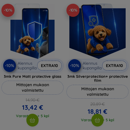
-10%
-10%
Alennus
Alennus
-10%
-10%
EXTRA10
EXTRA10
kupongilla
kupongilla
3mk Pure Matt protective glass
3mk Silverprotection+ protective
film
Mittojen mukaan
Mittojen mukaan
valmistettu
valmistettu
14,90 €
20,89 €
13,42 €
18,81 €
Varastossa > 5 kpl
Varastossa > 5 kpl