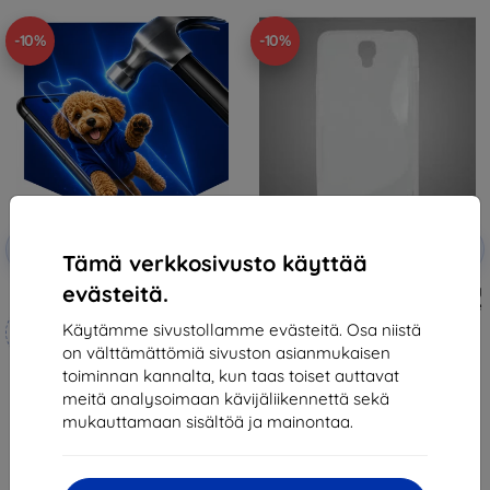
-10%
-10%
Alennus
Alennus
-10%
-10%
EXTRA10
EXTRA10
kupongilla
kupongilla
Tämä verkkosivusto käyttää
evästeitä.
3mk Hammer protective film
Gumené puzdro Samsung Galaxy
Note 3 neo, transparentné S-line
Mittojen mukaan
8,90 €
Käytämme sivustollamme evästeitä. Osa niistä
valmistettu
8,01 €
on välttämättömiä sivuston asianmukaisen
toiminnan kannalta, kun taas toiset auttavat
21,90 €
Viimeinen kappale varastossa
meitä analysoimaan kävijäliikennettä sekä
19,70 €
mukauttamaan sisältöä ja mainontaa.
Varastossa 4 kpl