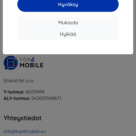
Hyväksy
1
-
6
yhteensä
6
.
Mukauta
«
1
»
Hylkää
Shield-SK s.r.o.
Y-tunnus:
46701494
ALV-tunnus:
SK2023549671
Yhteystiedot
info@top4mobile.eu