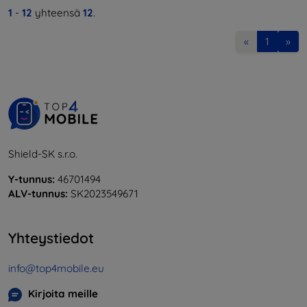
1
-
12
yhteensä
12
.
«
1
»
Shield-SK s.r.o.
Y-tunnus:
46701494
ALV-tunnus:
SK2023549671
Yhteystiedot
info@top4mobile.eu
Kirjoita meille