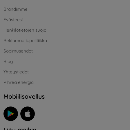
Brändimme
Evästeesi
Henkilötietojen suoja
Reklamaatiopolitiikka
Sopimusehdot
Blog
Yhteystiedot
Vihreä energia
Mobiilisovellus
Liity meihin