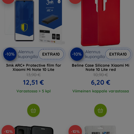
Alennus
Alennus
-10%
-10%
EXTRA10
EXTRA10
kupongilla
kupongilla
3mk ARC+ Protective film for
Beline Case Silicone Xiaomi Mi
Xiaomi Mi Note 10 Lite
Note 10 Lite red
13,90 €
10,90 €
12,51 €
6,20 €
Varastossa > 5 kpl
Viimeinen kappale varastossa
-10%
-10%