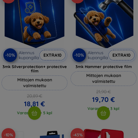
Alennus
Alennus
-10%
-10%
EXTRA10
EXTRA10
kupongilla
kupongilla
3mk Silverprotection+ protective
3mk Hammer protective film
film
Mittojen mukaan
Mittojen mukaan
valmistettu
valmistettu
21,90 €
20,89 €
19,70 €
18,81 €
Varastossa 3 kpl
Varastossa > 5 kpl
-10%
-43%