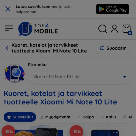
×
Lataa sovelluksemme
ja osta
helpommin.
0
Kuoret, kotelot ja tarvikkeet
Suodatin
tuotteelle Xiaomi Mi Note 10 Lite
Pikahaku
Xiaomi Mi Note 10 Lite
Kuoret, kotelot ja tarvikkeet
tuotteelle Xiaomi Mi Note 10 Lite
Suositellut
Myydyimmät
Halpa
Kallis
Ale
-10%
-10%