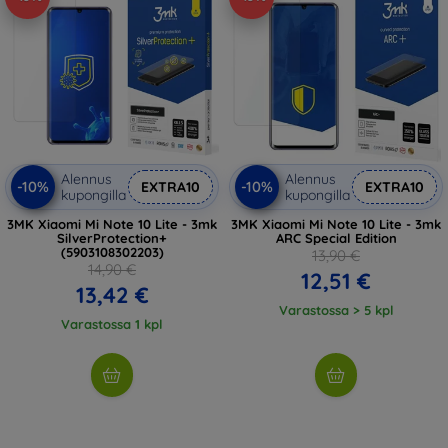
Alennus
Alennus
-10%
-10%
EXTRA10
EXTRA10
kupongilla
kupongilla
3MK Xiaomi Mi Note 10 Lite - 3mk
3MK Xiaomi Mi Note 10 Lite - 3mk
SilverProtection+
ARC Special Edition
(5903108302203)
13,90 €
14,90 €
12,51 €
13,42 €
Varastossa > 5 kpl
Varastossa 1 kpl