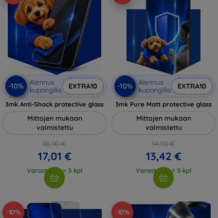
Alennus
Alennus
-10%
-10%
EXTRA10
EXTRA10
kupongilla
kupongilla
3mk Anti-Shock protective glass
3mk Pure Matt protective glass
Mittojen mukaan
Mittojen mukaan
valmistettu
valmistettu
18,90 €
14,90 €
17,01 €
13,42 €
Varastossa > 5 kpl
Varastossa > 5 kpl
-10%
-10%