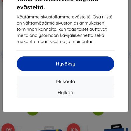
evästeitä.
Käytämme sivustollamme evästeitä. Osa niistä
on välttämättömiä sivuston asianmukaisen
toiminnan kannalta, kun taas toiset auttavat
meitä analysoimaan kävijäliikennettä sekä
mukauttamaan sisältöä ja mainontaa.
Alennus
Alennus
-10%
-10%
EXTRA10
EXTRA10
kupongilla
kupongilla
Hyväksy
Beline Case Candy Xiaomi Mi
Beline Case Candy Xiaomi Mi
Note 10 Lite clear
Note 10 Lite red
10,90 €
10,90 €
9,81 €
9,81 €
Mukauta
Varastossa > 5 kpl
Varastossa 3 kpl
Hylkää
-10%
-10%