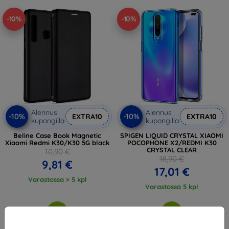
-10%
-10%
Alennus
Alennus
-10%
-10%
EXTRA10
EXTRA10
kupongilla
kupongilla
Beline Case Book Magnetic
SPIGEN LIQUID CRYSTAL XIAOMI
Xiaomi Redmi K30/K30 5G black
POCOPHONE X2/REDMI K30
CRYSTAL CLEAR
10,90 €
18,90 €
9,81 €
17,01 €
Varastossa > 5 kpl
Varastossa 5 kpl