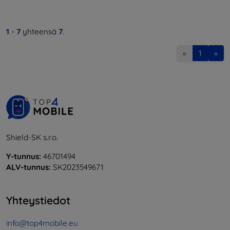
1
-
7
yhteensä
7
.
«
1
»
Shield-SK s.r.o.
Y-tunnus:
46701494
ALV-tunnus:
SK2023549671
Yhteystiedot
info@top4mobile.eu