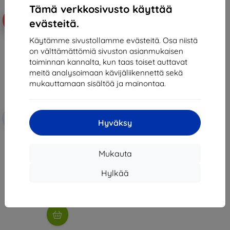
Tämä verkkosivusto käyttää
-10%
evästeitä.
Käytämme sivustollamme evästeitä. Osa niistä
on välttämättömiä sivuston asianmukaisen
toiminnan kannalta, kun taas toiset auttavat
meitä analysoimaan kävijäliikennettä sekä
mukauttamaan sisältöä ja mainontaa.
Alennus
-10%
EXTRA10
kupongilla
Hyväksy
SPIGEN RUGGED ARMOR XIAOMI
POCOPHONE X2/REDMI K30
MATTE BLACK
Mukauta
18,90 €
17,01 €
Hylkää
Varastossa 2 kpl