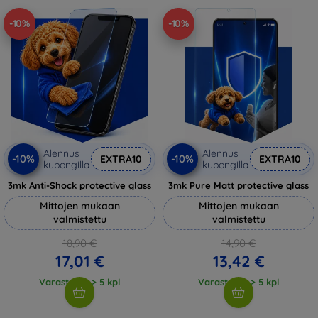
-10%
-10%
Alennus
Alennus
-10%
-10%
EXTRA10
EXTRA10
kupongilla
kupongilla
3mk Anti-Shock protective glass
3mk Pure Matt protective glass
Mittojen mukaan
Mittojen mukaan
valmistettu
valmistettu
18,90 €
14,90 €
17,01 €
13,42 €
Varastossa > 5 kpl
Varastossa > 5 kpl