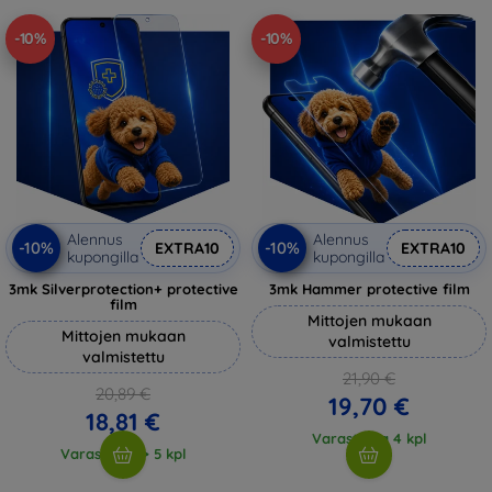
-10%
-10%
Alennus
Alennus
-10%
-10%
EXTRA10
EXTRA10
kupongilla
kupongilla
3mk Silverprotection+ protective
3mk Hammer protective film
film
Mittojen mukaan
Mittojen mukaan
valmistettu
valmistettu
21,90 €
20,89 €
19,70 €
18,81 €
Varastossa 4 kpl
Varastossa > 5 kpl