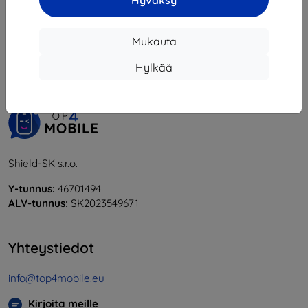
Hyväksy
1
-
5
yhteensä
5
.
Mukauta
«
1
»
Hylkää
Shield-SK s.r.o.
Y-tunnus:
46701494
ALV-tunnus:
SK2023549671
Yhteystiedot
info@top4mobile.eu
Kirjoita meille