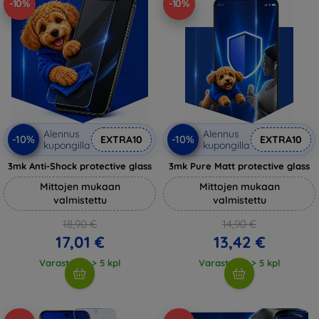
-10%
-10%
Alennus
Alennus
-10%
-10%
EXTRA10
EXTRA10
kupongilla
kupongilla
3mk Anti-Shock protective glass
3mk Pure Matt protective glass
Mittojen mukaan
Mittojen mukaan
valmistettu
valmistettu
18,90 €
14,90 €
17,01 €
13,42 €
Varastossa > 5 kpl
Varastossa > 5 kpl