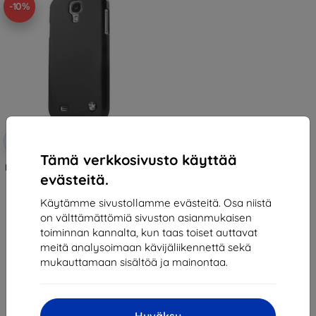
-10%
Alennus
-10%
EXTRA10
kupongilla
Tämä verkkosivusto käyttää
BMW i9500 S4 black (BMHCS4SB)
evästeitä.
26,90 €
24,20 €
Käytämme sivustollamme evästeitä. Osa niistä
on välttämättömiä sivuston asianmukaisen
Varastossa 1 kpl
toiminnan kannalta, kun taas toiset auttavat
meitä analysoimaan kävijäliikennettä sekä
mukauttamaan sisältöä ja mainontaa.