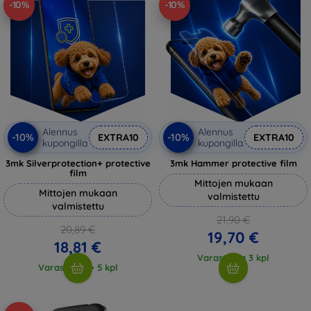
-10%
-10%
Alennus
Alennus
-10%
-10%
EXTRA10
EXTRA10
kupongilla
kupongilla
3mk Silverprotection+ protective
3mk Hammer protective film
film
Mittojen mukaan
Mittojen mukaan
valmistettu
valmistettu
21,90 €
20,89 €
19,70 €
18,81 €
Varastossa 3 kpl
Varastossa > 5 kpl