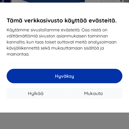
+ Nä
Miksi osta
Tämä verkkosivusto käyttää evästeitä.
14
vu
Käytämme sivustollamme evästeitä. Osa niistä on
mark
välttämättömiä sivuston asianmukaisen toiminnan
kannalta, kun taas toiset auttavat meitä analysoimaan
8194
kävijäliikennettä sekä mukauttamaan sisältöä ja
tila
mainontaa.
CASH
Hyväksy
Valmistaja
Hylkää
Mukauta
EAN
Suojakalvot