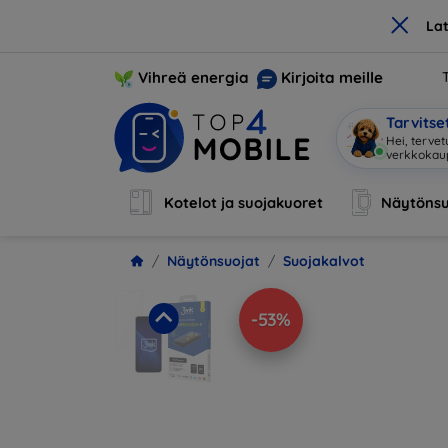
×
La
Vihreä energia
Kirjoita meille
Tarvits
Hei, tervet
verkkoka
Kotelot ja suojakuoret
Näytönsu
Näytönsuojat
Suojakalvot
-53%