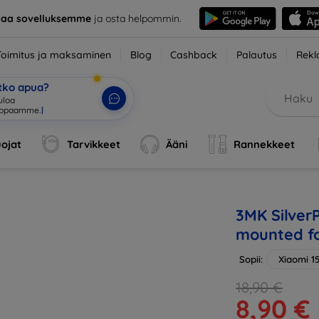
taa sovelluksemme
ja osta helpommin.
Toimitus ja maksaminen
Blog
Cashback
Palautus
Rekl
etko apua?
uloa
uppaamme.
|
ojat
Tarvikkeet
Ääni
Rannekkeet
3MK SilverP
mounted fo
Sopii:
Xiaomi 1
18,90 €
8,90 €