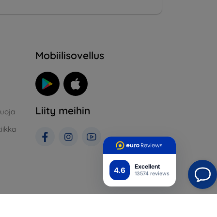
Mobiilisovellus
Liity meihin
suoja
iikka
Excellent
4.6
13574 reviews