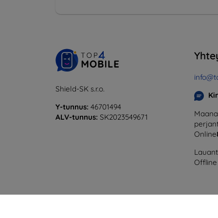
Yhte
info@t
Shield-SK s.r.o.
Ki
Y-tunnus:
46701494
Maanan
ALV-tunnus:
SK2023549671
perjant
Online
Lauanta
Offline