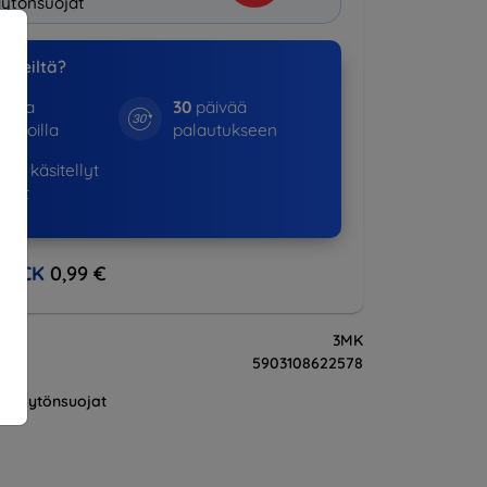
ytönsuojat
a meiltä?
otta
30
päivää
kinoilla
palautukseen
16+
käsitellyt
ukset
BACK
0,99 €
3MK
5903108622578
Näytönsuojat