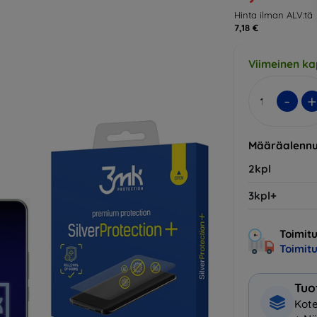
Hinta ilman ALV:tä
7,18 €
Viimeinen ka
-
+
Määräalennu
2kpl
3kpl+
Toimitu
Toimit
Tuo
Kote