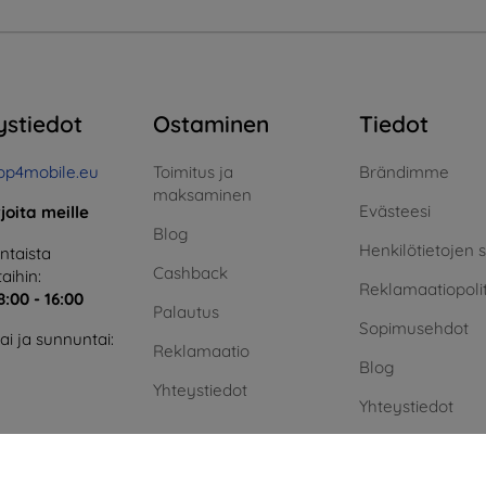
ystiedot
Ostaminen
Tiedot
op4mobile.eu
Toimitus ja
Brändimme
maksaminen
Evästeesi
rjoita meille
Blog
Henkilötietojen 
taista
Cashback
aihin:
Reklamaatiopolit
8:00 - 16:00
Palautus
Sopimusehdot
i ja sunnuntai:
Reklamaatio
Blog
Yhteystiedot
Yhteystiedot
Vihreä energia