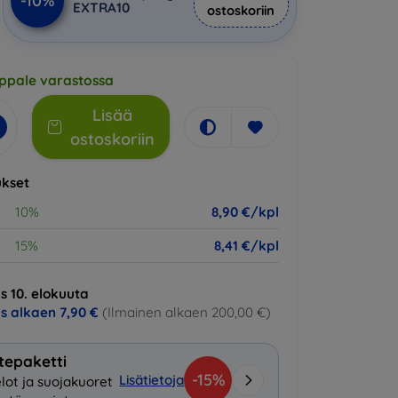
-10%
EXTRA10
ostoskoriin
ppale varastossa
Lisää
ostoskoriin
kset
10%
8,90 €/kpl
15%
8,41 €/kpl
s 10. elokuuta
us alkaen
7,90 €
(Ilmainen alkaen 200,00 €)
tepaketti
-15%
Lisätietoja
lot ja suojakuoret