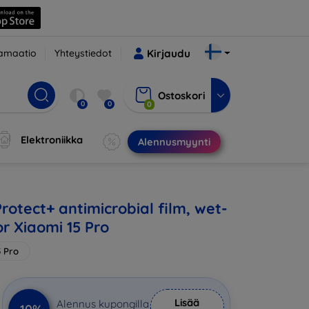
amaatio
Yhteystiedot
Kirjaudu
Ostoskori
0
0
0
Elektroniikka
Alennusmyynti
rotect+ antimicrobial film, wet-
r Xiaomi 15 Pro
5 Pro
Lisää
Alennus kupongilla