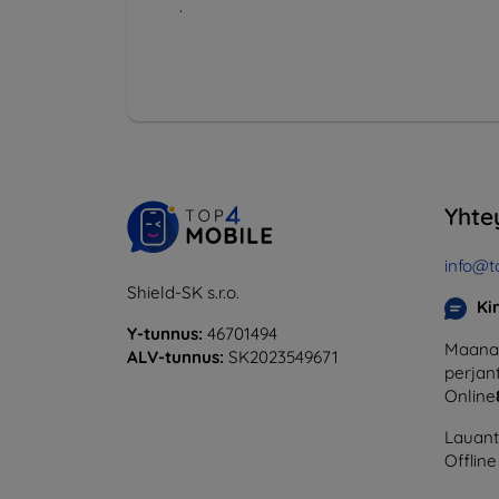
.
Yhte
info@t
Shield-SK s.r.o.
Ki
Y-tunnus:
46701494
Maanan
ALV-tunnus:
SK2023549671
perjant
Online
Lauanta
Offline