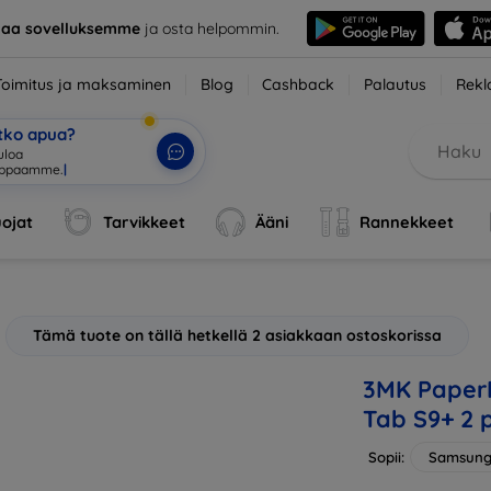
taa sovelluksemme
ja osta helpommin.
Toimitus ja maksaminen
Blog
Cashback
Palautus
Rekl
etko apua?
tuloa verkk
|
ojat
Tarvikkeet
Ääni
Rannekkeet
Tämä tuote on tällä hetkellä 2 asiakkaan ostoskorissa
3MK PaperF
Tab S9+ 2 
Sopii:
Samsung