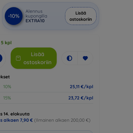
Alennus
Lisää
-10%
kupongilla
ostoskoriin
EXTRA10
 5 kpl
Lisää
ostoskoriin
kset
10%
25,11 €/kpl
15%
23,72 €/kpl
s 14. elokuuta
us alkaen
7,90 €
(Ilmainen alkaen 200,00 €)