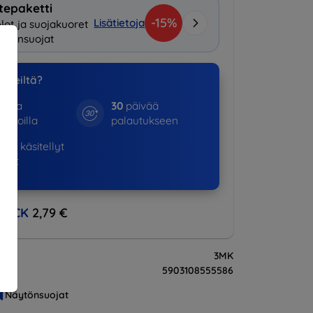
tepaketti
-15%
Lisätietoja
lot ja suojakuoret
ytönsuojat
a meiltä?
otta
30
päivää
kinoilla
palautukseen
798+
käsitellyt
ukset
BACK
2,79 €
3MK
5903108555586
Näytönsuojat