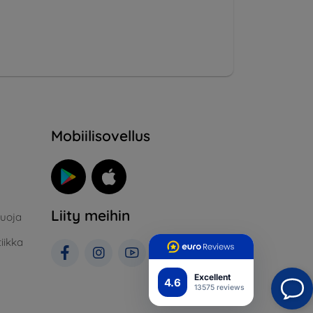
Mobiilisovellus
Liity meihin
suoja
iikka
Excellent
4.6
13575 reviews