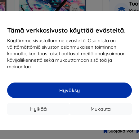
Tuo
Kote
+ Nä
Tämä verkkosivusto käyttää evästeitä.
Miksi osta
Käytämme sivustollamme evästeitä. Osa niistä on
välttämättömiä sivuston asianmukaisen toiminnan
14
vu
kannalta, kun taas toiset auttavat meitä analysoimaan
mark
kävijäliikennettä sekä mukauttamaan sisältöä ja
819
mainontaa.
tila
Hyväksy
CASH
Hylkää
Mukauta
Valmistaja
EAN
Suojakalvot