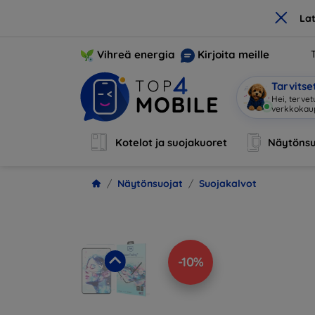
×
La
Vihreä energia
Kirjoita meille
Tarvits
Hei, terve
Kotelot ja suojakuoret
Näytönsu
Näytönsuojat
Suojakalvot
-10%