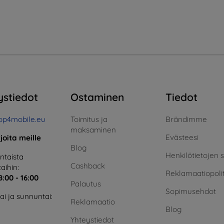
ystiedot
Ostaminen
Tiedot
op4mobile.eu
Toimitus ja
Brändimme
maksaminen
Evästeesi
rjoita meille
Blog
Henkilötietojen 
taista
Cashback
aihin:
Reklamaatiopolit
8:00 - 16:00
Palautus
Sopimusehdot
i ja sunnuntai:
Reklamaatio
Blog
Yhteystiedot