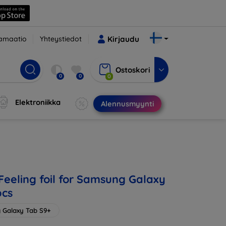
amaatio
Yhteystiedot
Kirjaudu
Ostoskori
0
0
0
Elektroniikka
Alennusmyynti
eeling foil for Samsung Galaxy
pcs
 Galaxy Tab S9+