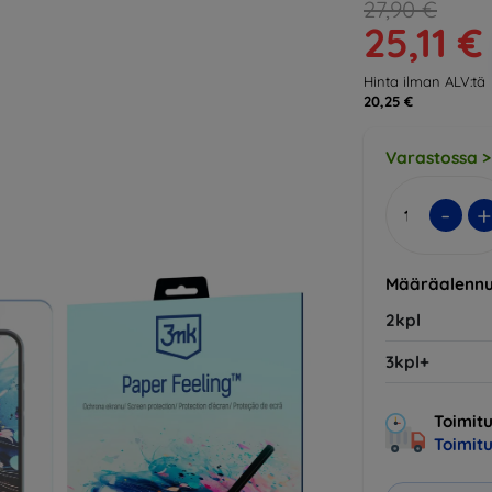
27,90 €
25,11 €
Hinta ilman ALV:tä
20,25 €
Varastossa >
-
+
Määräalennu
2kpl
3kpl+
Toimitu
Toimit