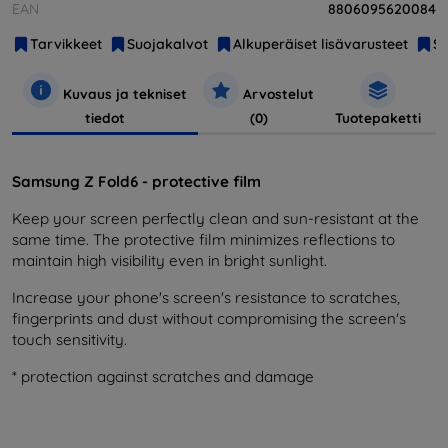
EAN
8806095620084
Tarvikkeet
Suojakalvot
Alkuperäiset lisävarusteet
S
Kuvaus ja tekniset
Arvostelut
tiedot
(0)
Tuotepaketti
Samsung Z Fold6 - protective film
Keep your screen perfectly clean and sun-resistant at the
same time. The protective film minimizes reflections to
maintain high visibility even in bright sunlight.
Increase your phone's screen's resistance to scratches,
fingerprints and dust without compromising the screen's
touch sensitivity.
* protection against scratches and damage