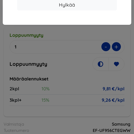
Hylkää
Lisää
Alennus kupongilla
-10%
EXTRA10
ostoskoriin
Loppuunmyyty
-
+
Loppuunmyyty
Määräalennukset
2kpl
10%
9,81 €/kpl
3kpl+
15%
9,26 €/kpl
Valmistaja
Samsung
Tuotenumero
EF-UF956CTEGWW