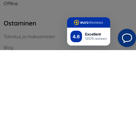
Offline
Ostaminen
Excellent
4.6
Toimitus ja maksaminen
13575 reviews
Blog
Cashback
Palautus
Reklamaatio
Yhteystiedot
Tiedot
Brändimme
Evästeesi