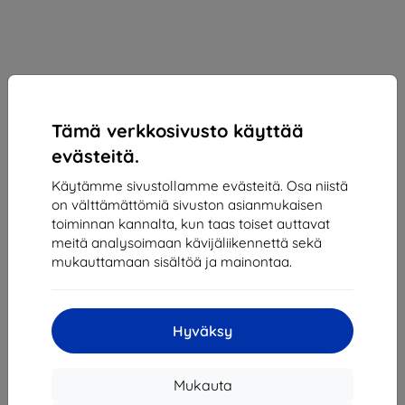
Tämä verkkosivusto käyttää
evästeitä.
Käytämme sivustollamme evästeitä. Osa niistä
on välttämättömiä sivuston asianmukaisen
Samsung EF-UF956CTEGWW Z Fold6 F956 Front
toiminnan kannalta, kun taas toiset auttavat
Protection Film (EF-UF956CTEGWW)
meitä analysoimaan kävijäliikennettä sekä
mukauttamaan sisältöä ja mainontaa.
Sopii:
Samsung Galaxy Z Fold 6
Kuvaus ja tekniset tiedot
10,90 €
Hyväksy
9,81 €
Mukauta
Hinta ilman ALV:tä
7,91 €