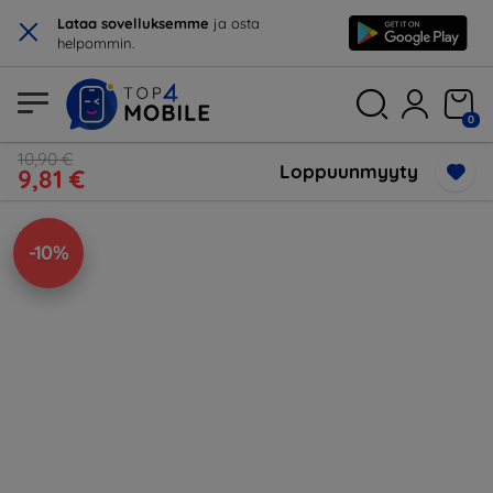
×
Lataa sovelluksemme
ja osta
helpommin.
0
10,90 €
Loppuunmyyty
9,81 €
-10%