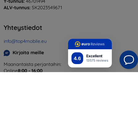
Y-tunnus:
46701494
ALV-tunnus:
SK2023549671
Yhteystiedot
info@top4mobile.eu
Kirjoita meille
Excellent
4.6
13575 reviews
Maanantaista perjantaihin:
Online
8:00 - 16:00
Lauantai ja sunnuntai:
Offline
Ostaminen
Toimitus ja maksaminen
Blog