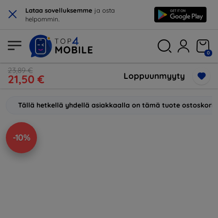
×
Lataa sovelluksemme
ja osta
helpommin.
0
23,89 €
Loppuunmyyty
21,50 €
Tällä hetkellä yhdellä asiakkaalla on tämä tuote ostoskori
-10%