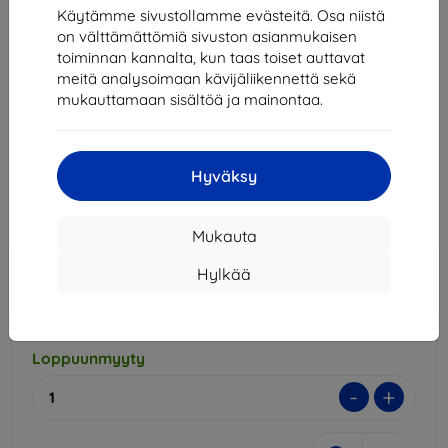
Käytämme sivustollamme evästeitä. Osa niistä
on välttämättömiä sivuston asianmukaisen
Spigen Neo Flex 2 Pack - OnePlus 12 (AFL07582)
toiminnan kannalta, kun taas toiset auttavat
meitä analysoimaan kävijäliikennettä sekä
Sopii:
OnePlus 12
mukauttamaan sisältöä ja mainontaa.
Kuvaus ja tekniset tiedot
23,89 €
21,50 €
Hyväksy
Hinta ilman ALV:tä
17,34 €
Mukauta
Lisää
Alennus kupongilla
Hylkää
-10%
EXTRA10
ostoskoriin
Loppuunmyyty
-
+