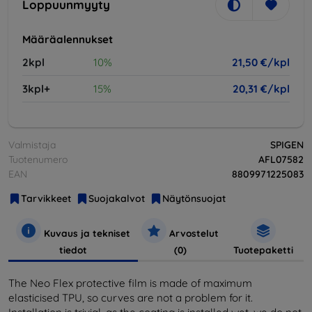
Loppuunmyyty
Määräalennukset
2kpl
10%
21,50 €/kpl
3kpl+
15%
20,31 €/kpl
Valmistaja
SPIGEN
Tuotenumero
AFL07582
EAN
8809971225083
Tarvikkeet
Suojakalvot
Näytönsuojat
Kuvaus ja tekniset
Arvostelut
tiedot
(0)
Tuotepaketti
The Neo Flex protective film is made of maximum
elasticised TPU, so curves are not a problem for it.