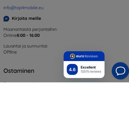
info@top4mobile.eu
Kirjoita meille
Maanantaista perjantaihin:
Online
8:00 - 16:00
Lauantai ja sunnuntai:
Offline
Excellent
4.6
Ostaminen
13575 reviews
Toimitus ja maksaminen
Blog
Cashback
Palautus
Reklamaatio