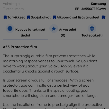
Valmistaja
Samsung
Tuotenumero
EF-UA556CTEGWW
Tarvikkeet
Suojakalvot
Alkuperäiset lisävarusteet
S
Kuvaus ja tekniset
Arvostelut
tiedot
(0)
Tuotepaketti
A55 Protective film
The surprisingly durable film prevents scratches while
maintaining responsiveness to your touch. So you don't
have to worry about your Galaxy A55 5G even if it
accidentally knocks against a rough surface.
Is your screen always full of smudges? With a screen
protector, you can finally get a perfect view of your
favourite apps. Thanks to the special coating, your
smartphone will stay clean and damage-free for longer.
Use the installation frame to precisely align the protective