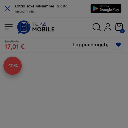
×
Lataa sovelluksemme
ja osta
helpommin.
0
18,90 €
Loppuunmyyty
17,01 €
-10%