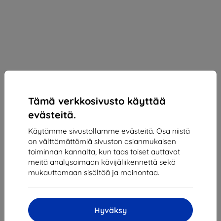
Tämä verkkosivusto käyttää
evästeitä.
Käytämme sivustollamme evästeitä. Osa niistä
Samsung EF-UA556CTEGWW A55 5G A556 Screen
on välttämättömiä sivuston asianmukaisen
Protector (EF-UA556CTEGWW)
toiminnan kannalta, kun taas toiset auttavat
meitä analysoimaan kävijäliikennettä sekä
Sopii:
Samsung Galaxy A55
mukauttamaan sisältöä ja mainontaa.
Kuvaus ja tekniset tiedot
18,90 €
Hyväksy
17,01 €