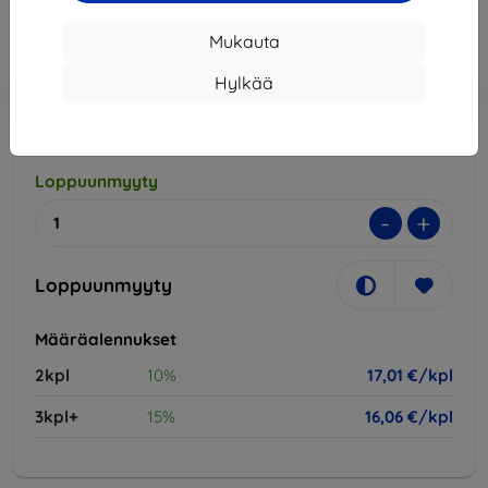
Hinta ilman ALV:tä
13,72 €
Mukauta
Lisää
Hylkää
Alennus kupongilla
-10%
EXTRA10
ostoskoriin
Loppuunmyyty
-
+
Loppuunmyyty
Määräalennukset
2kpl
10%
17,01 €/kpl
3kpl+
15%
16,06 €/kpl