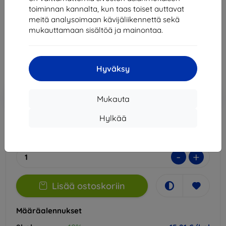
toiminnan kannalta, kun taas toiset auttavat
Kuvaus ja tekniset tiedot
meitä analysoimaan kävijäliikennettä sekä
mukauttamaan sisältöä ja mainontaa.
16,90 €
15,21 €
Hinta ilman ALV:tä
12,27 €
Hyväksy
Lisää
Alennus kupongilla
-10%
Mukauta
EXTRA10
ostoskoriin
Hylkää
Varastossa > 5 kpl
-
+
Lisää ostoskoriin
Määräalennukset