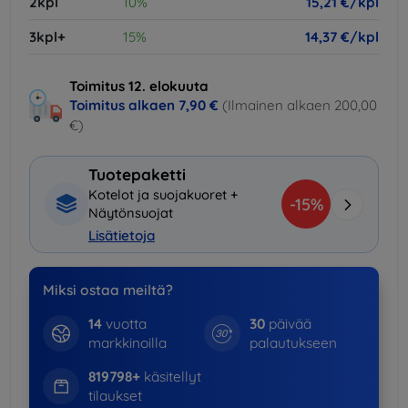
2kpl
10%
15,21 €/kpl
3kpl+
15%
14,37 €/kpl
Toimitus 12. elokuuta
Toimitus alkaen
7,90 €
(Ilmainen alkaen 200,00
€)
Tuotepaketti
Kotelot ja suojakuoret +
-15%
Näytönsuojat
Lisätietoja
Miksi ostaa meiltä?
14
vuotta
30
päivää
markkinoilla
palautukseen
819798+
käsitellyt
tilaukset