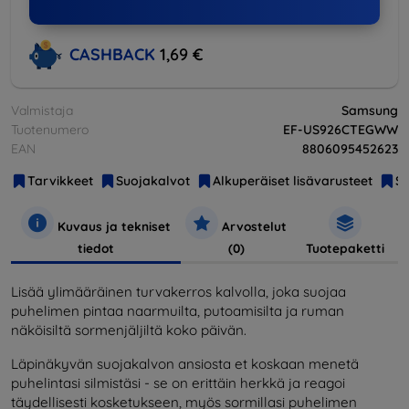
CASHBACK
1,69 €
Valmistaja
Samsung
Tuotenumero
EF-US926CTEGWW
EAN
8806095452623
Tarvikkeet
Suojakalvot
Alkuperäiset lisävarusteet
S
Kuvaus ja tekniset
Arvostelut
tiedot
(0)
Tuotepaketti
Lisää ylimääräinen turvakerros kalvolla, joka suojaa
puhelimen pintaa naarmuilta, putoamisilta ja ruman
näköisiltä sormenjäljiltä koko päivän.
Läpinäkyvän suojakalvon ansiosta et koskaan menetä
puhelintasi silmistäsi - se on erittäin herkkä ja reagoi
täydellisesti kosketukseen, myös sormillasi puhelimen