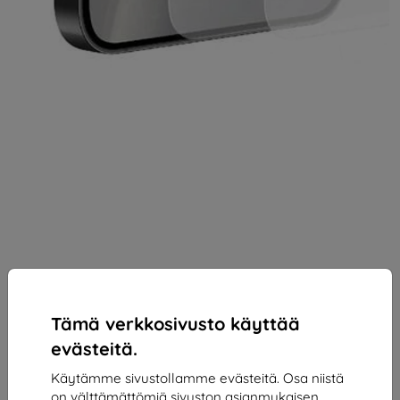
Tämä verkkosivusto käyttää
evästeitä.
Samsung suojakalvo S24+ läpinäkyvä
Käytämme sivustollamme evästeitä. Osa niistä
on välttämättömiä sivuston asianmukaisen
Sopii:
Samsung Galaxy S24+