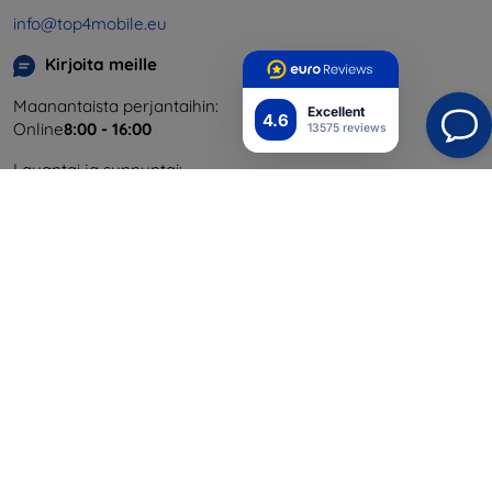
info@top4mobile.eu
Kirjoita meille
Maanantaista perjantaihin:
Excellent
4.6
Online
8:00 - 16:00
13575 reviews
Lauantai ja sunnuntai:
Offline
Ostaminen
Toimitus ja maksaminen
Blog
Cashback
Palautus
Reklamaatio