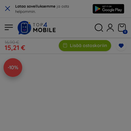
×
Lataa sovelluksemme
ja osta
helpommin.
0
16,90 €
Lisää ostoskoriin
15,21 €
-10%