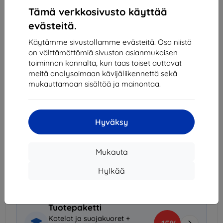
Tämä verkkosivusto käyttää
evästeitä.
Varastossa 3 kpl
-
+
Käytämme sivustollamme evästeitä. Osa niistä
on välttämättömiä sivuston asianmukaisen
toiminnan kannalta, kun taas toiset auttavat
Lisää ostoskoriin
meitä analysoimaan kävijäliikennettä sekä
mukauttamaan sisältöä ja mainontaa.
Määräalennukset
2kpl
10%
12,51 €/kpl
Hyväksy
3kpl+
15%
11,82 €/kpl
Mukauta
Toimitus 14. elokuuta
Toimitus alkaen
7,90 €
(Ilmainen alkaen 200,00
Hylkää
€)
Tuotepaketti
Kotelot ja suojakuoret +