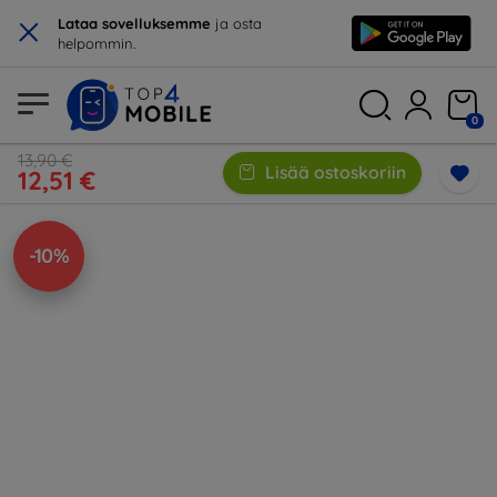
×
Lataa sovelluksemme
ja osta
helpommin.
0
13,90 €
Lisää ostoskoriin
12,51 €
-10%