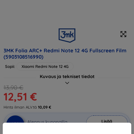
3MK Folia ARC+ Redmi Note 12 4G Fullscreen Film
(5903108516990)
Sopii:
Xiaomi Redmi Note 12 4G
Kuvaus ja tekniset tiedot
13,90 €
12,51 €
Hinta ilman ALV:tä
10,09 €
Lisää
Alennus kupongilla
-10%
EXTRA10
ostoskoriin