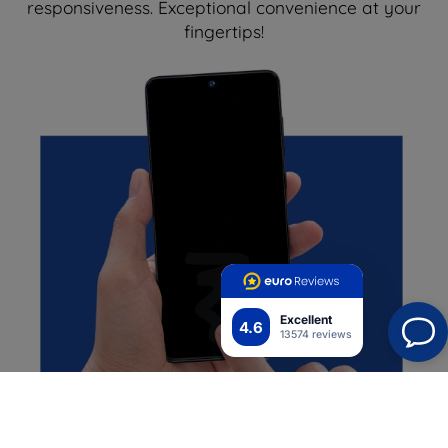
responsiveness. Exceptional convenience at your
fingertips!
Excellent
4.6
13574 reviews