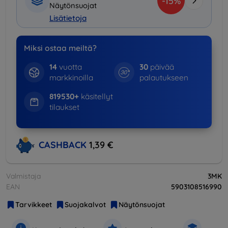
-15%
Näytönsuojat
Lisätietoja
Miksi ostaa meiltä?
14
vuotta
30
päivää
markkinoilla
palautukseen
819530+
käsitellyt
tilaukset
CASHBACK
1,39 €
Valmistaja
3MK
EAN
5903108516990
Tarvikkeet
Suojakalvot
Näytönsuojat