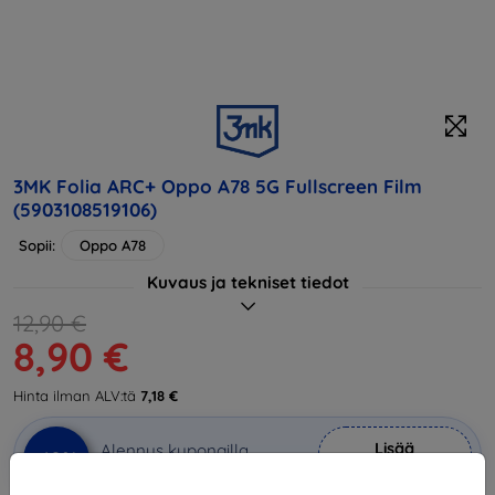
3MK Folia ARC+ Oppo A78 5G Fullscreen Film
(5903108519106)
Sopii:
Oppo A78
Kuvaus ja tekniset tiedot
12,90 €
8,90 €
Hinta ilman ALV:tä
7,18 €
Lisää
Alennus kupongilla
-10%
EXTRA10
ostoskoriin