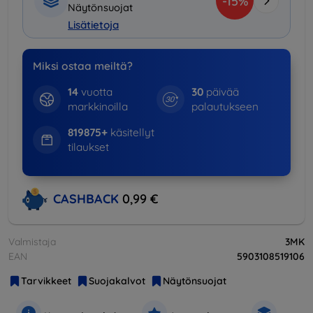
-15%
Näytönsuojat
Lisätietoja
Miksi ostaa meiltä?
14
vuotta
30
päivää
markkinoilla
palautukseen
819875+
käsitellyt
tilaukset
CASHBACK
0,99 €
Valmistaja
3MK
EAN
5903108519106
Tarvikkeet
Suojakalvot
Näytönsuojat