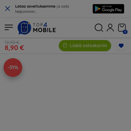
×
Lataa sovelluksemme
ja osta
helpommin.
0
12,90 €
Lisää ostoskoriin
8,90 €
-31%