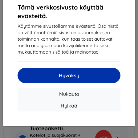
Tämä verkkosivusto käyttää
evästeitä.
Viimeinen kappale varastossa
-
+
Käytämme sivustollamme evästeitä. Osa niistä
on välttämättömiä sivuston asianmukaisen
toiminnan kannalta, kun taas toiset auttavat
Lisää ostoskoriin
meitä analysoimaan kävijäliikennettä sekä
mukauttamaan sisältöä ja mainontaa.
Määräalennukset
2kpl
10%
8,90 €/kpl
Hyväksy
3kpl+
15%
8,41 €/kpl
Mukauta
Toimitus 11. elokuuta
Toimitus alkaen
7,90 €
(Ilmainen alkaen 200,00
Hylkää
€)
Tuotepaketti
Kotelot ja suojakuoret +