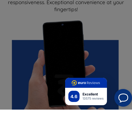
responsiveness. Exceptional convenience at your
fingertips!
Excellent
4.6
13575 reviews