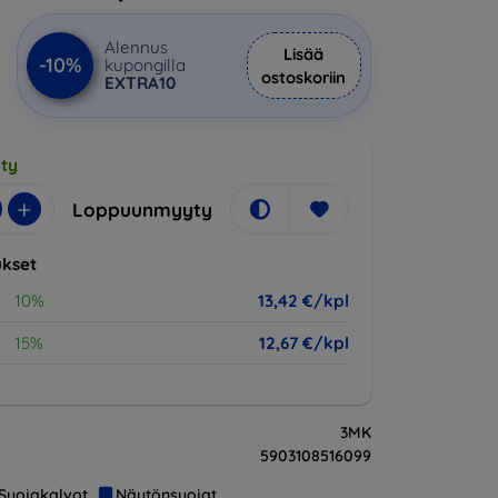
Alennus
Lisää
-10%
kupongilla
ostoskoriin
EXTRA10
ty
+
Loppuunmyyty
kset
10%
13,42 €/kpl
15%
12,67 €/kpl
3MK
5903108516099
Suojakalvot
Näytönsuojat