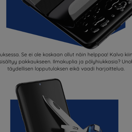
ksessa. Se ei ole koskaan ollut näin helppoa! Kalvo kiinn
a sisältyy pakkaukseen. Ilmakuplia ja pölyhiukkasia? U
täydellisen lopputuloksen eikä vaadi harjoittelua.