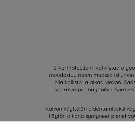
SilverProtection+ vahvistaa älyp
muodostuu muun muassa iskunkestäv
olla kallista ja aikaa vievää. Sääs
kaarevimpiin näyttöihin. Sormesi 
Kalvon käyttöiän pidentämiseksi käyt
käytön aikana syntyneet pienet vaur