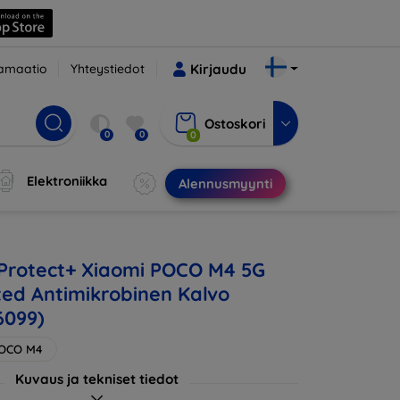
amaatio
Yhteystiedot
Kirjaudu
Ostoskori
0
0
0
Elektroniikka
Alennusmyynti
 Protect+ Xiaomi POCO M4 5G
d Antimikrobinen Kalvo
6099)
POCO M4
Kuvaus ja tekniset tiedot