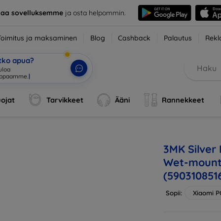
taa sovelluksemme
ja osta helpommin.
Toimitus ja maksaminen
Blog
Cashback
Palautus
Rekl
etko apua?
ojat
Tarvikkeet
Ääni
Rannekkeet
3MK Silver
Wet-mounte
(590310851
Sopii:
Xiaomi 