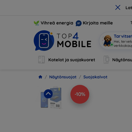
×
La
Vihreä energia
Kirjoita meille
Tarvits
O
|
Kotelot ja suojakuoret
Näytönsu
Näytönsuojat
Suojakalvot
-10%