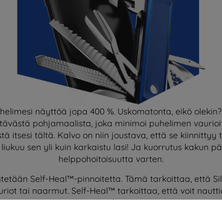
uhelimesi näyttöä jopa 400 %. Uskomatonta, eikö oleki
ästä pohjamaalista, joka minimoi puhelimen vaurioit
tä itsesi tältä. Kalvo on niin joustava, että se kiinnittyy
liukuu sen yli kuin karkaistu lasi! Ja kuorrutus kakun p
helppohoitoisuutta varten.
etään Self-Heal™-pinnoitetta. Tämä tarkoittaa, että Si
iot tai naarmut. Self-Heal™ tarkoittaa, että voit nautti
entistä pidempään!