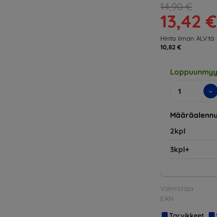
14,90 €
13,42 €
Hinta ilman ALV:tä
10,82 €
Loppuunmyy
-
Määräalennu
2kpl
3kpl+
Valmistaja
EAN
Tarvikkeet