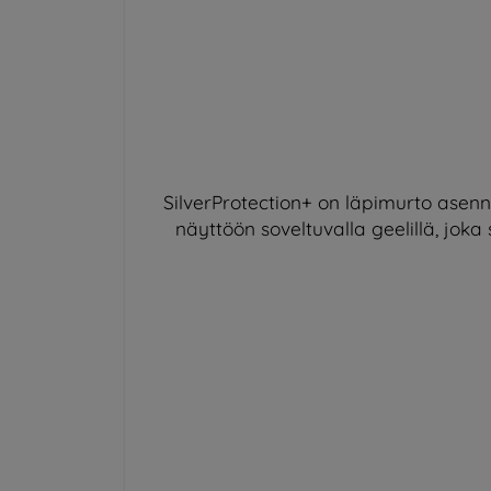
SilverProtection+ on läpimurto asennu
näyttöön soveltuvalla geelillä, jok