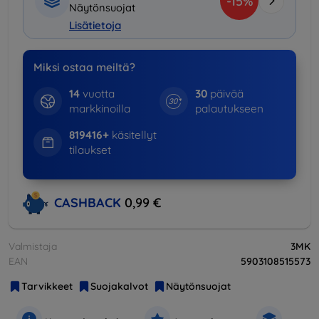
-15%
Näytönsuojat
Lisätietoja
Miksi ostaa meiltä?
14
vuotta
30
päivää
markkinoilla
palautukseen
819416+
käsitellyt
tilaukset
CASHBACK
0,99 €
Valmistaja
3MK
EAN
5903108515573
Tarvikkeet
Suojakalvot
Näytönsuojat