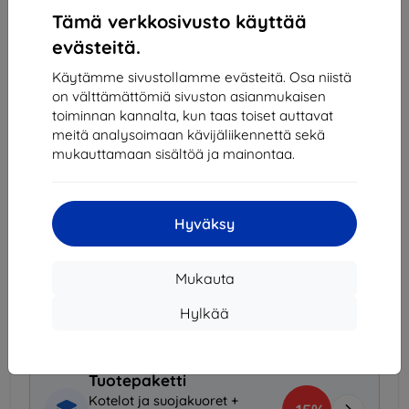
Tämä verkkosivusto käyttää
evästeitä.
Viimeinen kappale varastossa
-
+
Käytämme sivustollamme evästeitä. Osa niistä
on välttämättömiä sivuston asianmukaisen
toiminnan kannalta, kun taas toiset auttavat
Lisää ostoskoriin
meitä analysoimaan kävijäliikennettä sekä
mukauttamaan sisältöä ja mainontaa.
Määräalennukset
2kpl
10%
8,90 €/kpl
Hyväksy
3kpl+
15%
8,41 €/kpl
Mukauta
Toimitus 10. elokuuta
Toimitus alkaen
7,90 €
(Ilmainen alkaen 200,00
Hylkää
€)
Tuotepaketti
Kotelot ja suojakuoret +