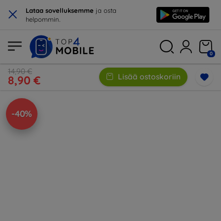
×
Lataa sovelluksemme
ja osta
helpommin.
0
14,90 €
Lisää ostoskoriin
8,90 €
-40%