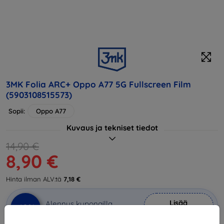
3MK Folia ARC+ Oppo A77 5G Fullscreen Film
(5903108515573)
Sopii:
Oppo A77
Kuvaus ja tekniset tiedot
14,90 €
8,90 €
Hinta ilman ALV:tä
7,18 €
Lisää
Alennus kupongilla
-10%
EXTRA10
ostoskoriin