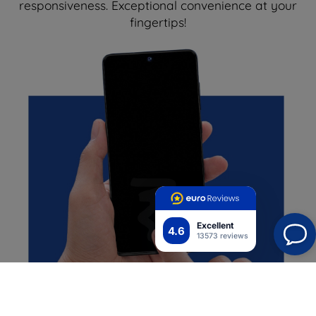
responsiveness. Exceptional convenience at your
fingertips!
Excellent
4.6
13573 reviews