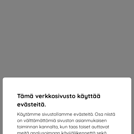
Tämä verkkosivusto käyttää
evästeitä.
Käytämme sivustollamme evästeitä. Osa niistä
on välttämättömiä sivuston asianmukaisen
3MK PaperFeeling Amazon Kindle Oasis 2/3, 2pcs
toiminnan kannalta, kun taas toiset auttavat
Protective film (5903108514941)
meitä analysoimaan kävijäliikennettä sekä