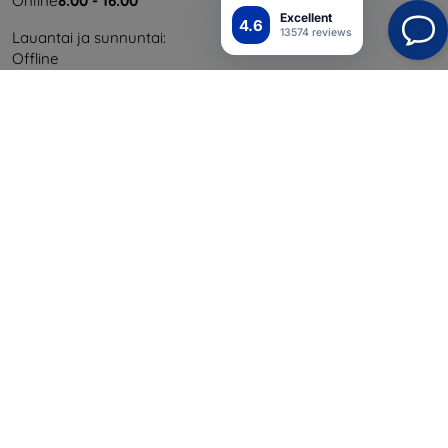
Online
8:00 - 16:00
Excellent
4.6
13574 reviews
Lauantai ja sunnuntai:
Offline
Ostaminen
Toimitus ja maksaminen
Blog
Cashback
Palautus
Reklamaatio
Yhteystiedot
Tiedot
Brändimme