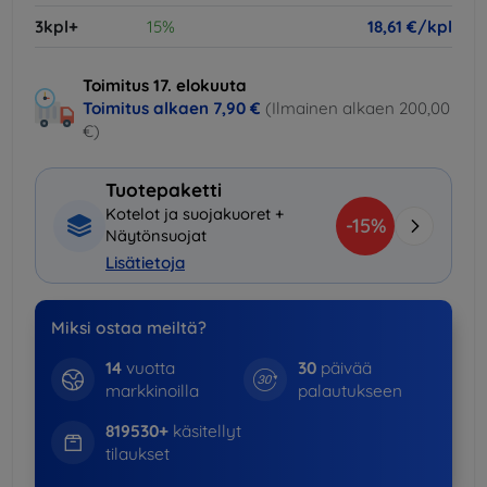
3kpl+
15%
18,61 €/kpl
Toimitus 17. elokuuta
Toimitus alkaen
7,90 €
(Ilmainen alkaen 200,00
€)
Tuotepaketti
Kotelot ja suojakuoret +
-15%
Näytönsuojat
Lisätietoja
Miksi ostaa meiltä?
14
vuotta
30
päivää
markkinoilla
palautukseen
819530+
käsitellyt
tilaukset