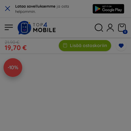
×
Lataa sovelluksemme
ja osta
helpommin.
0
21,90 €
Lisää ostoskoriin
19,70 €
-10%