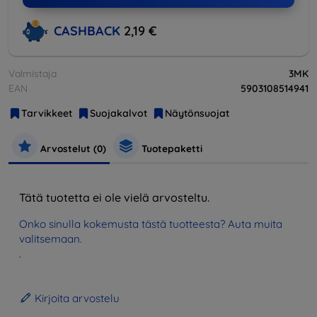
CASHBACK
2,19 €
Valmistaja
3MK
EAN
5903108514941
Tarvikkeet
Suojakalvot
Näytönsuojat
Arvostelut (0)
Tuotepaketti
Tätä tuotetta ei ole vielä arvosteltu.
Onko sinulla kokemusta tästä tuotteesta? Auta muita
valitsemaan.
.
Kirjoita arvostelu