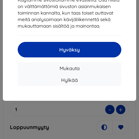
PACK ONEPLUS 10 PRO 5G (AFL04609)
on välttämättömiä sivuston asianmukaisen
Sopii:
OnePlus 10 Pro
toiminnan kannalta, kun taas toiset auttavat
meitä analysoimaan kävijäliikennettä sekä
Kuvaus ja tekniset tiedot
mukauttamaan sisältöä ja mainontaa.
22,90 €
20,61 €
Hyväksy
Hinta ilman ALV:tä
16,62 €
Mukauta
Lisää
Alennus kupongilla
-10%
EXTRA10
ostoskoriin
Hylkää
Loppuunmyyty
-
+
Loppuunmyyty