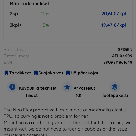
Määräalennukset
2kpl
10%
20,61 €/kpl
3kpl+
15%
19,47 €/kpl
Valmistaja
SPIGEN
Tuotenumero
AFL04609
EAN
8809811861648
Tarvikkeet
Suojakalvot
Näytönsuojat
Kuvaus ja tekniset
Arvostelut
tiedot
(0)
Tuotepaketti
The Neo Flex protective film is made of maximally elastic
TPU, so curving is not a problem for her.
Mounting is a cliché, by virtue of the fact that the coating we
mount wet, we do not have to fear air bubbles or the issue
of uneven assembly.