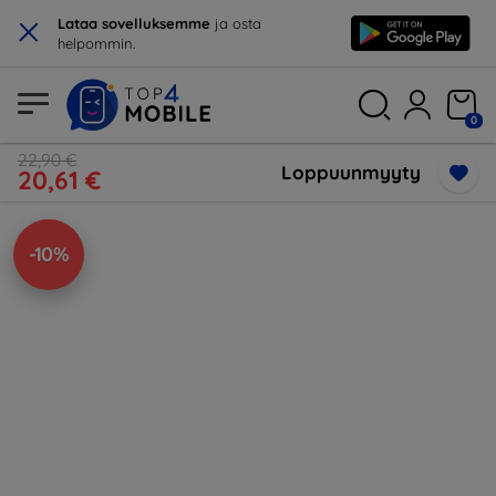
×
Lataa sovelluksemme
ja osta
helpommin.
0
22,90 €
Loppuunmyyty
20,61 €
-10%