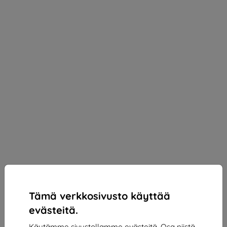
Tämä verkkosivusto käyttää
evästeitä.
Suojakalvo HYDROGEL FILM SPIGEN NEO FLEX 2-
Käytämme sivustollamme evästeitä. Osa niistä