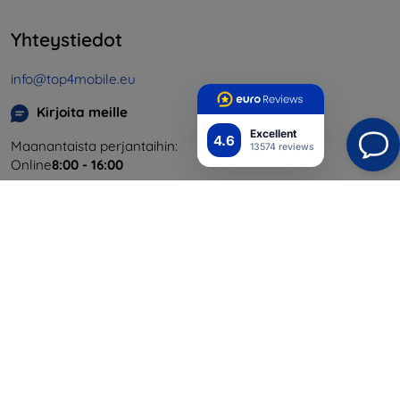
Yhteystiedot
info@top4mobile.eu
Kirjoita meille
Excellent
4.6
Maanantaista perjantaihin:
13574 reviews
Online
8:00 - 16:00
Lauantai ja sunnuntai:
Offline
Ostaminen
Toimitus ja maksaminen
Blog
Cashback