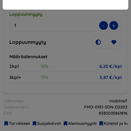
Loppuunmyyty
-
+
Loppuunmyyty
Määräalennukset
2kpl
10%
6,20 €/kpl
3kpl+
15%
5,87 €/kpl
Valmistaja
mobilneT
Tuotenumero
FMO-0151-SON-D2202
EAN
8585035861816
Tarvikkeet
Suojakalvot
Alennusmyynti
Kotelot ja ku