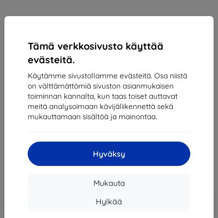
Tämä verkkosivusto käyttää
evästeitä.
Käytämme sivustollamme evästeitä. Osa niistä
on välttämättömiä sivuston asianmukaisen
toiminnan kannalta, kun taas toiset auttavat
Suojakalvo mobilneT - Ochranná fólia Sony Xperia
meitä analysoimaan kävijäliikennettä sekä
E3 matná, antireflexná
mukauttamaan sisältöä ja mainontaa.
Sopii:
Sony Xperia E3
6,89 €
6,20 €
Hyväksy
Hinta ilman ALV:tä
5,00 €
Mukauta
Lisää
Alennus kupongilla
-10%
Hylkää
EXTRA10
ostoskoriin