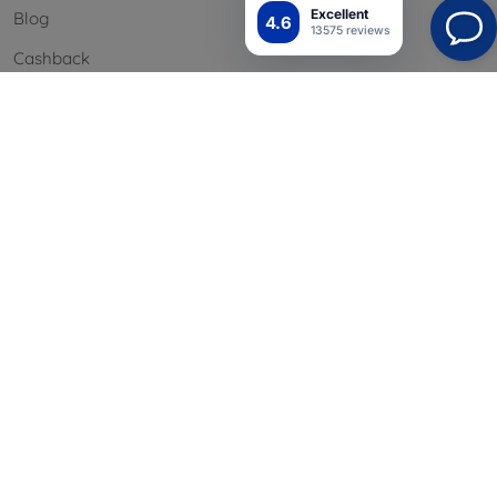
Excellent
Blog
4.6
13575 reviews
Cashback
Palautus
Reklamaatio
Yhteystiedot
Tiedot
Brändimme
Evästeesi
Henkilötietojen suoja
Reklamaatiopolitiikka
Sopimusehdot
Blog