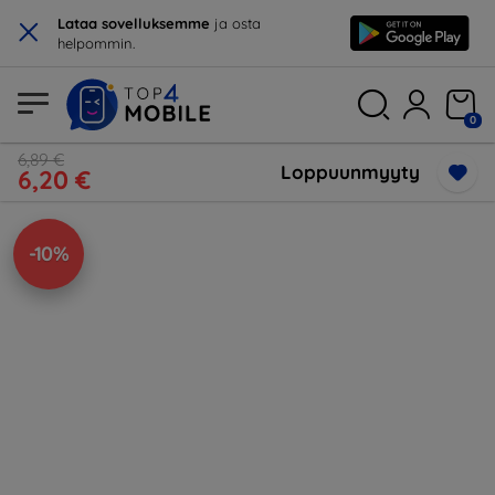
×
Lataa sovelluksemme
ja osta
helpommin.
0
6,89 €
Loppuunmyyty
6,20 €
-10%