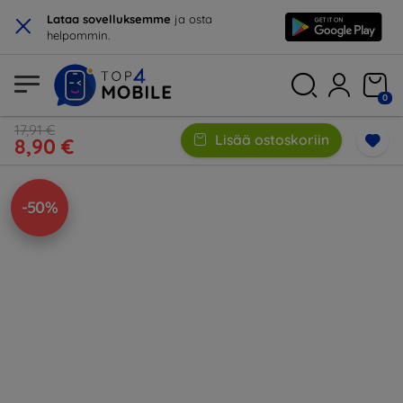
×
Lataa sovelluksemme
ja osta
helpommin.
0
17,91 €
Lisää ostoskoriin
8,90 €
-50%