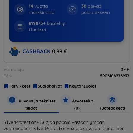
14
vuotta
30
päivää
markkinoilla
palautukseen
819875+
käsitellyt
tilaukset
CASHBACK
0,99 €
Valmistaja
3MK
EAN
5903108373937
Tarvikkeet
Suojakalvot
Näytönsuojat
Kuvaus ja tekniset
Arvostelut
tiedot
(0)
Tuotepaketti
SilverProtection+ Suojaa pöpöjä vastaan ympäri
vuorokauden! SilverProtection+-suojakalvo on täydellinen