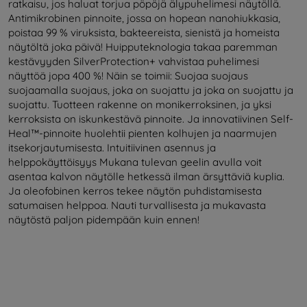
ratkaisu, jos haluat torjua pöpöjä älypuhelimesi näytöllä.
Antimikrobinen pinnoite, jossa on hopean nanohiukkasia,
poistaa 99 % viruksista, bakteereista, sienistä ja homeista
näytöltä joka päivä! Huipputeknologia takaa paremman
kestävyyden SilverProtection+ vahvistaa puhelimesi
näyttöä jopa 400 %! Näin se toimii: Suojaa suojaus
suojaamalla suojaus, joka on suojattu ja joka on suojattu ja
suojattu. Tuotteen rakenne on monikerroksinen, ja yksi
kerroksista on iskunkestävä pinnoite. Ja innovatiivinen Self-
Heal™-pinnoite huolehtii pienten kolhujen ja naarmujen
itsekorjautumisesta. Intuitiivinen asennus ja
helppokäyttöisyys Mukana tulevan geelin avulla voit
asentaa kalvon näytölle hetkessä ilman ärsyttäviä kuplia.
Ja oleofobinen kerros tekee näytön puhdistamisesta
satumaisen helppoa. Nauti turvallisesta ja mukavasta
näytöstä paljon pidempään kuin ennen!