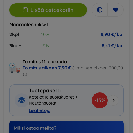
Lisää ostoskoriin
Määräalennukset
2kpl
10%
8,90 €/kpl
3kpl+
15%
8,41 €/kpl
Toimitus 11. elokuuta
Toimitus alkaen
7,90 €
(Ilmainen alkaen 200,00
€)
Tuotepaketti
Kotelot ja suojakuoret +
-15%
Näytönsuojat
Lisätietoja
Miksi ostaa meiltä?