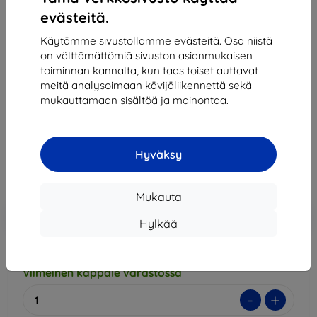
evästeitä.
3MK Silver Protect+ Xiaomi Redmi Note 10 Wet-
Käytämme sivustollamme evästeitä. Osa niistä
mounted Antimicrobial film
on välttämättömiä sivuston asianmukaisen
toiminnan kannalta, kun taas toiset auttavat
Sopii:
Xiaomi Redmi Note 10
meitä analysoimaan kävijäliikennettä sekä
mukauttamaan sisältöä ja mainontaa.
Kuvaus ja tekniset tiedot
17,91 €
8,90 €
Hyväksy
Hinta ilman ALV:tä
7,18 €
Mukauta
Lisää
Alennus kupongilla
-10%
EXTRA10
ostoskoriin
Hylkää
Viimeinen kappale varastossa
-
+