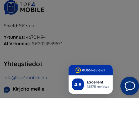
Shield-SK s.r.o.
Y-tunnus:
46701494
ALV-tunnus:
SK2023549671
Yhteystiedot
info@top4mobile.eu
Excellent
4.6
13575 reviews
Kirjoita meille
Maanantaista perjantaihin:
Online
8:00 - 16:00
Lauantai ja sunnuntai:
Offline